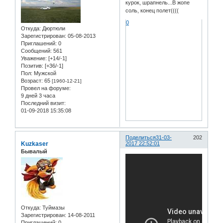
курок, шрапнель...В жопе
соль, конец полет((((
0
Откуда:
Дюртюли
Зарегистрирован
: 05-08-2013
Приглашений:
0
Сообщений:
561
Уважение:
[+14/-1]
Позитив:
[+36/-1]
Пол:
Мужской
Возраст:
65
[1960-12-21]
Провел на форуме:
9 дней 3 часа
Последний визит:
01-09-2018 15:35:08
Поделиться
31-03-
202
Kuzkaser
2017 22:52:01
Бывалый
Откуда:
Туймазы
Зарегистрирован
: 14-08-2011
Приглашений:
0