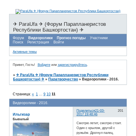
✈ ParaUfa ✈ (Форум Парапланеристов
Республики Башкортостан) ✈
Форум
Видеоролики
Прогноз погоды
Участники
Поиск
Регистрация
Войти
Активные темы
Привет, Гость!
Войдите
или
зарегистрируйтесь
.
»
✈ ParaUfa ✈ (Форум Парапланеристов Республики
Башкортостан) ✈
»
Паратворчество
»
Видеоролики - 2016.
Страница:
«
1
…
9
10
11
Видеоролики - 2016.
Поделиться
21-03-
201
Ильгизар
2017 19:48:46
Бывалый
Смотрю летит, смотрю стоит.
Один с крылом, другой с
ружьём. Дрогнул палец,