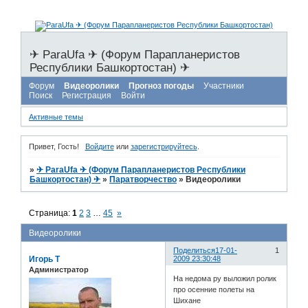
✈ ParaUfa ✈ (Форум Парапланеристов
Республики Башкортостан) ✈
Форум
Видеоролики
Прогноз погоды
Участники
Поиск
Регистрация
Войти
Активные темы
Привет, Гость!
Войдите
или
зарегистрируйтесь
.
»
✈ ParaUfa ✈ (Форум Парапланеристов Республики
Башкортостан) ✈
»
Паратворчество
»
Видеоролики
Страница:
1
2
3
…
45
»
Видеоролики
Поделиться
17-01-
1
Игорь Т
2009 23:30:48
Администратор
На недома ру выложил ролик
про осенние полеты на
Шихане