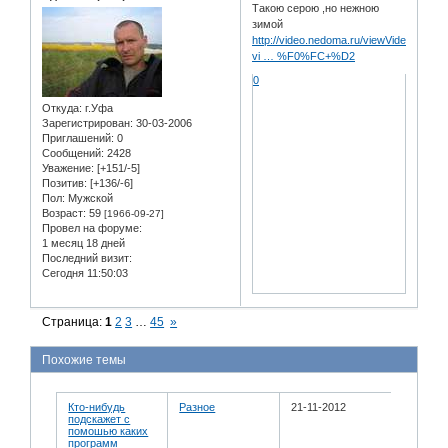
Такою серою ,но нежною
зимой
http://video.nedoma.ru/viewVideo.php?
vi … %F0%FC+%D2
0
Откуда:
г.Уфа
Зарегистрирован
: 30-03-2006
Приглашений:
0
Сообщений:
2428
Уважение:
[+151/-5]
Позитив:
[+136/-6]
Пол:
Мужской
Возраст:
59
[1966-09-27]
Провел на форуме:
1 месяц 18 дней
Последний визит:
Сегодня 11:50:03
Страница:
1
2
3
…
45
»
Похожие темы
Кто-нибудь
Разное
21-11-2012
подскажет с
помошью каких
программ