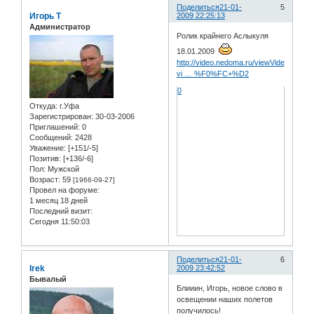
Поделиться
21-01-
5
Игорь Т
2009 22:25:13
Администратор
Ролик крайнего Аслыкуля
18.01.2009
http://video.nedoma.ru/viewVideo.php?
vi … %F0%FC+%D2
0
Откуда:
г.Уфа
Зарегистрирован
: 30-03-2006
Приглашений:
0
Сообщений:
2428
Уважение:
[+151/-5]
Позитив:
[+136/-6]
Пол:
Мужской
Возраст:
59
[1966-09-27]
Провел на форуме:
1 месяц 18 дней
Последний визит:
Сегодня 11:50:03
Поделиться
21-01-
6
Irek
2009 23:42:52
Бывалый
Блииин, Игорь, новое слово в
освещении наших полетов
получилось!