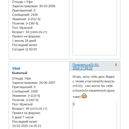
Откуда:
г.Уфа
Зарегистрирован
: 30-03-2006
Приглашений:
0
Сообщений:
2428
Уважение:
[+151/-5]
Позитив:
[+136/-6]
Пол:
Мужской
Возраст:
59
[1966-09-27]
Провел на форуме:
1 месяц 18 дней
Последний визит:
Сегодня 11:50:03
Поделиться
22-01-
8
Vitek
2009 17:09:22
Бывалый
Игорь, могу тебе дать Видео
Откуда:
Уфа
с твоим участием(Аслыкуль
Зарегистрирован
: 26-06-2007
от9.01)...оно могло бы тебя
Приглашений:
0
утешить(и израненную душу
Сообщений:
1058
Уважение:
[+113/-6]
тоже)
Позитив:
[+142/-4]
0
Пол:
Мужской
Возраст:
49
[1976-09-17]
Провел на форуме:
5 дней 7 часов
Последний визит:
10-02-2025 14:26:21