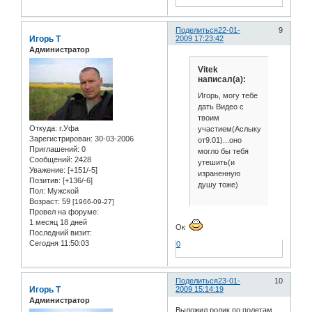
Поделиться
22-01-
9
Игорь Т
2009 17:23:42
Администратор
Vitek
написал(а):
Игорь, могу тебе
дать Видео с
твоим
Откуда:
г.Уфа
участием(Аслыкуль
Зарегистрирован
: 30-03-2006
от9.01)...оно
Приглашений:
0
могло бы тебя
Сообщений:
2428
утешить(и
Уважение:
[+151/-5]
израненную
Позитив:
[+136/-6]
душу тоже)
Пол:
Мужской
Возраст:
59
[1966-09-27]
Провел на форуме:
1 месяц 18 дней
Ок
Последний визит:
Сегодня 11:50:03
0
Поделиться
23-01-
10
Игорь Т
2009 15:14:19
Администратор
Выложил ролик по полетам