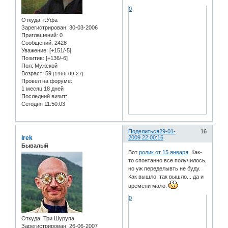
0
Откуда:
г.Уфа
Зарегистрирован
: 30-03-2006
Приглашений:
0
Сообщений:
2428
Уважение:
[+151/-5]
Позитив:
[+136/-6]
Пол:
Мужской
Возраст:
59
[1966-09-27]
Провел на форуме:
1 месяц 18 дней
Последний визит:
Сегодня 11:50:03
Поделиться
29-01-
16
Irek
2009 22:00:16
Бывалый
Вот
ролик от 15 января
. Как-
то спонтанно все получилось,
но уж переделывть не буду.
Как вышло, так вышло... да и
времени мало.
0
Откуда:
Три Шурупа
Зарегистрирован
: 26-06-2007