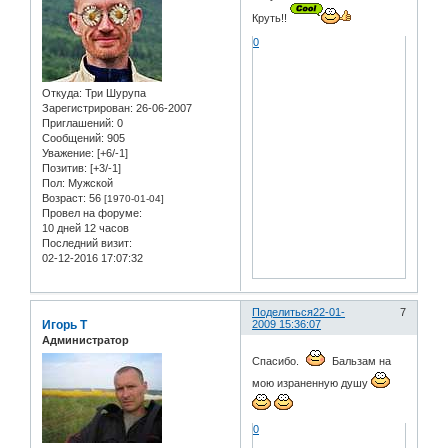
Круть!!
0
Откуда:
Три Шурупа
Зарегистрирован
: 26-06-2007
Приглашений:
0
Сообщений:
905
Уважение:
[+6/-1]
Позитив:
[+3/-1]
Пол:
Мужской
Возраст:
56
[1970-01-04]
Провел на форуме:
10 дней 12 часов
Последний визит:
02-12-2016 17:07:32
Поделиться
22-01-
7
Игорь Т
2009 15:36:07
Администратор
Спасибо.
Бальзам на
мою израненную душу
0