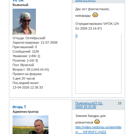
Vit*OK
2009 23:14:27
Бывалый
Дас ист фантастишён,
комарады
Отредактировано Vit*OK (24-
01-2009 23:14:47)
0
Откуда:
Oктябрьский
Зарегистрирован
: 21-07-2008
Приглашений:
0
Сообщений:
1109
Уважение:
[+84/-1]
Позитив:
[+16/-3]
Пол:
Мужской
Возраст:
58
[1968-06-05]
Провел на форуме:
3 дня 20 часов
Последний визит:
13-04-2026 12:36:33
Поделиться
27-01-
15
Игорь Т
2009 18:31:06
Администратор
Зимние Кандры для
романтиков
http://video.nedoma.ru/viewVideo.php?
vi … %F0%FC+%D2