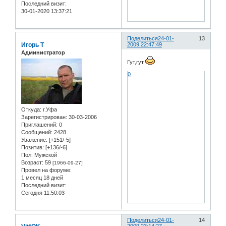
Последний визит:
30-01-2020 13:37:21
Поделиться
24-01-
13
Игорь Т
2009 22:47:49
Администратор
Гут,гут
0
Откуда:
г.Уфа
Зарегистрирован
: 30-03-2006
Приглашений:
0
Сообщений:
2428
Уважение:
[+151/-5]
Позитив:
[+136/-6]
Пол:
Мужской
Возраст:
59
[1966-09-27]
Провел на форуме:
1 месяц 18 дней
Последний визит:
Сегодня 11:50:03
Поделиться
24-01-
14