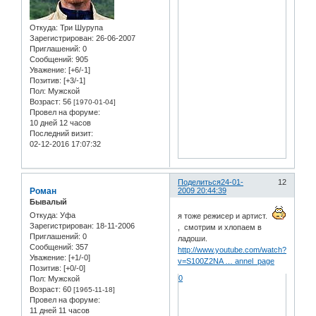
Откуда:
Три Шурупа
Зарегистрирован
: 26-06-2007
Приглашений:
0
Сообщений:
905
Уважение:
[+6/-1]
Позитив:
[+3/-1]
Пол:
Мужской
Возраст:
56
[1970-01-04]
Провел на форуме:
10 дней 12 часов
Последний визит:
02-12-2016 17:07:32
Поделиться
24-01-
12
Роман
2009 20:44:39
Бывалый
Откуда:
Уфа
я тоже режисер и артист.
Зарегистрирован
: 18-11-2006
, смотрим и хлопаем в
Приглашений:
0
ладоши.
Сообщений:
357
http://www.youtube.com/watch?
Уважение:
[+1/-0]
v=S100Z2NA … annel_page
Позитив:
[+0/-0]
0
Пол:
Мужской
Возраст:
60
[1965-11-18]
Провел на форуме:
11 дней 11 часов