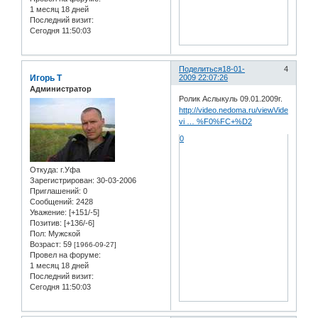
1 месяц 18 дней
Последний визит:
Сегодня 11:50:03
Поделиться
18-01-
4
Игорь Т
2009 22:07:26
Администратор
Ролик Аслыкуль 09.01.2009г.
http://video.nedoma.ru/viewVideo.php?
vi … %F0%FC+%D2
0
Откуда:
г.Уфа
Зарегистрирован
: 30-03-2006
Приглашений:
0
Сообщений:
2428
Уважение:
[+151/-5]
Позитив:
[+136/-6]
Пол:
Мужской
Возраст:
59
[1966-09-27]
Провел на форуме:
1 месяц 18 дней
Последний визит:
Сегодня 11:50:03