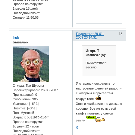
Провел на форуме:
1 месяц 18 дней
Последний визит:
Сегодня 11:50:03
Поделиться
29-01-
18
Irek
2009 23:14:31
Бывалый
Игорь Т
написал(а):
гармонично и
весело
Я старался сохранить то
Откуда:
Три Шурупа
настроение щенячей радости,
Зарегистрирован
: 26-06-2007
с которым я прыгал там
Приглашений:
0
вокруг тебя
Сообщений:
905
Уважение:
[+6/-1]
Хотя и колбасило, но держало
Позитив:
[+3/-1]
хорошо. Все же есть свой
Пол:
Мужской
кайф в полетах у самой
Возраст:
56
[1970-01-04]
земли
Провел на форуме:
10 дней 12 часов
0
Последний визит: