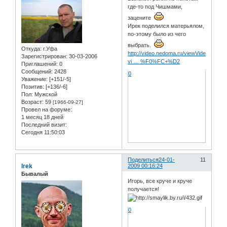
где-то под Чишмами,
зацените
Ирек поделился матерьялом,
по-этому было из чего
выбрать.
Откуда:
г.Уфа
http://video.nedoma.ru/viewVideo.php?
Зарегистрирован
: 30-03-2006
vi … %F0%FC+%D2
Приглашений:
0
Сообщений:
2428
0
Уважение:
[+151/-5]
Позитив:
[+136/-6]
Пол:
Мужской
Возраст:
59
[1966-09-27]
Провел на форуме:
1 месяц 18 дней
Последний визит:
Сегодня 11:50:03
Поделиться
24-01-
11
Irek
2009 00:16:24
Бывалый
Игорь, все круче и круче
получается!
0