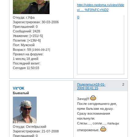
http://video.nedoma.ru/viewVideo.php?
vi … %F0%FC+%D2
0
Откуда:
г.Уфа
Зарегистрирован
: 30-03-2006
Приглашений:
0
Сообщений:
2428
Уважение:
[+151/-5]
Позитив:
[+136/-6]
Пол:
Мужской
Возраст:
59
[1966-09-27]
Провел на форуме:
1 месяц 18 дней
Последний визит:
Сегодня 11:50:03
Поделиться
18-01-
2
Vit*OK
2009 00:41:15
Бывалый
Зачод!!!
После сегодняшнего дня,
прям бальзам на душу.
Сразу воспоминания
нахлынули.
Слезы...., сопли...., пальцы
Откуда:
Oктябрьский
отмороженые.
Зарегистрирован
: 21-07-2008
Приглашений:
0