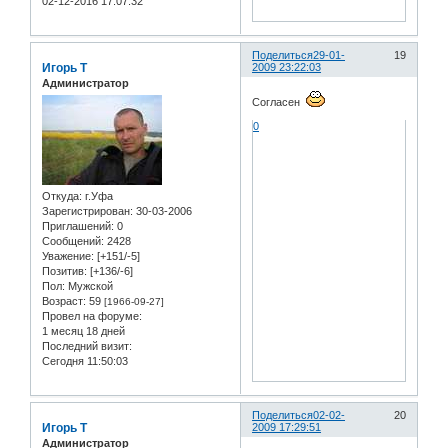
02-12-2016 17:07:32
Поделиться
29-01-
19
Игорь Т
2009 23:22:03
Администратор
Согласен
0
Откуда:
г.Уфа
Зарегистрирован
: 30-03-2006
Приглашений:
0
Сообщений:
2428
Уважение:
[+151/-5]
Позитив:
[+136/-6]
Пол:
Мужской
Возраст:
59
[1966-09-27]
Провел на форуме:
1 месяц 18 дней
Последний визит:
Сегодня 11:50:03
Поделиться
02-02-
20
Игорь Т
2009 17:29:51
Администратор