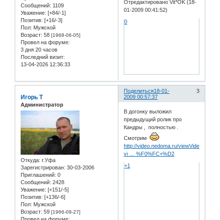
Отредактировано Vit*OK (18-
Сообщений:
1109
01-2009 00:41:52)
Уважение:
[+84/-1]
Позитив:
[+16/-3]
0
Пол:
Мужской
Возраст:
58
[1968-06-05]
Провел на форуме:
3 дня 20 часов
Последний визит:
13-04-2026 12:36:33
Поделиться
18-01-
3
Игорь Т
2009 00:57:37
Администратор
В догонку выложил
предыдущий ролик про
Кандры , полностью .
Смотрим
http://video.nedoma.ru/viewVideo.php?
vi … %F0%FC+%D2
Откуда:
г.Уфа
+1
Зарегистрирован
: 30-03-2006
Приглашений:
0
Сообщений:
2428
Уважение:
[+151/-5]
Позитив:
[+136/-6]
Пол:
Мужской
Возраст:
59
[1966-09-27]
Провел на форуме: