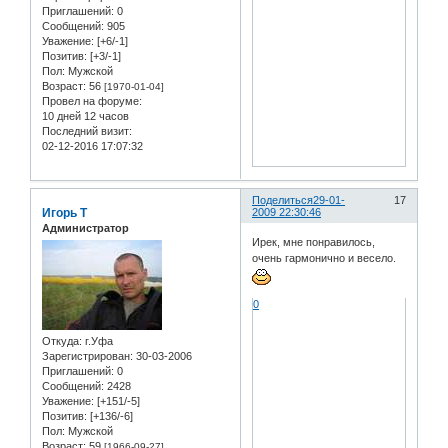
Приглашений:
0
Сообщений:
905
Уважение:
[+6/-1]
Позитив:
[+3/-1]
Пол:
Мужской
Возраст:
56
[1970-01-04]
Провел на форуме:
10 дней 12 часов
Последний визит:
02-12-2016 17:07:32
Поделиться
29-01-
17
Игорь Т
2009 22:30:46
Администратор
Ирек, мне понравилось,
очень гармонично и весело.
0
Откуда:
г.Уфа
Зарегистрирован
: 30-03-2006
Приглашений:
0
Сообщений:
2428
Уважение:
[+151/-5]
Позитив:
[+136/-6]
Пол:
Мужской
Возраст:
59
[1966-09-27]