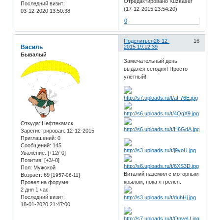
Отредактировано Kuzkaser
Последний визит:
(17-12-2015 23:54:20)
03-12-2020 13:50:38
0
Поделиться
26-12-
16
Василь
2015 19:12:39
Бывалый
Замечательный день
выдался сегодня! Просто
улётный!
Откуда:
Нефтекамск
Зарегистрирован
: 12-12-2015
Приглашений:
0
Сообщений:
145
Уважение:
[+12/-0]
Позитив:
[+3/-0]
Пол:
Мужской
Виталий наземил с моторным
Возраст:
69
[1957-06-11]
крылом, пока я грелся.
Провел на форуме:
2 дня 1 час
Последний визит:
18-01-2020 21:47:00