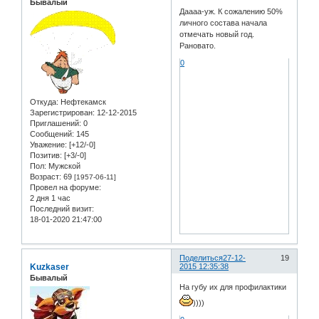
Бывалый
Даааа-уж. К сожалению 50%
личного состава начала
отмечать новый год.
Рановато.
0
Откуда:
Нефтекамск
Зарегистрирован
: 12-12-2015
Приглашений:
0
Сообщений:
145
Уважение:
[+12/-0]
Позитив:
[+3/-0]
Пол:
Мужской
Возраст:
69
[1957-06-11]
Провел на форуме:
2 дня 1 час
Последний визит:
18-01-2020 21:47:00
Поделиться
27-12-
19
Kuzkaser
2015 12:35:38
Бывалый
На губу их для профилактики
))))