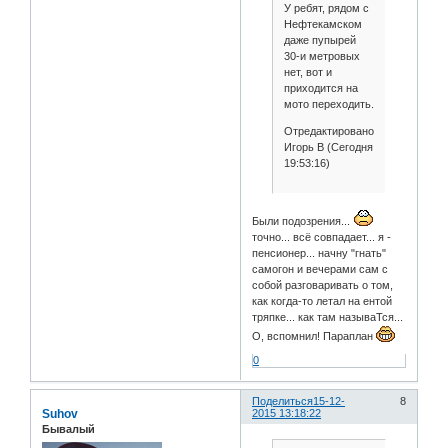
У ребят, рядом с
Нефтекамском
даже пупырей
30-и метровых
нет, вот и
приходится на
мото переходить.
Отредактировано
Игорь В (Сегодня
19:53:16)
Были подозрения...
точно... всё совпадает... я -
пенсионер... начну "гнать"
самогон и вечерами сам с
собой разговаривать о том,
как когда-то летал на ентой
тряпке... как там называТся...
О, вспомнил! Параплан
0
Поделиться
15-12-
8
Suhov
2015 13:18:22
Бывалый