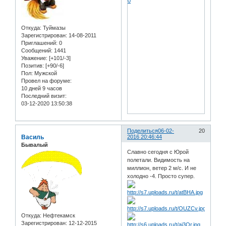
0
Откуда:
Туймазы
Зарегистрирован
: 14-08-2011
Приглашений:
0
Сообщений:
1441
Уважение:
[+101/-3]
Позитив:
[+90/-6]
Пол:
Мужской
Провел на форуме:
10 дней 9 часов
Последний визит:
03-12-2020 13:50:38
Поделиться
06-02-
20
Василь
2016 20:46:44
Бывалый
Славно сегодня с Юрой
полетали. Видимость на
миллион, ветер 2 м/с. И не
холодно -4. Просто супер.
Откуда:
Нефтекамск
Зарегистрирован
: 12-12-2015