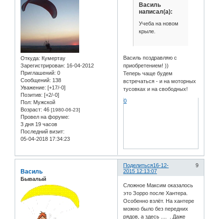
Василь
написал(а):
Учеба на новом
крыле.
Василь поздравляю с
Откуда:
Кумертау
Зарегистрирован
: 16-04-2012
приобретением! ))
Приглашений:
0
Теперь чаще будем
Сообщений:
138
встречаться - и на моторных
Уважение:
[+17/-0]
тусовках и на свободных!
Позитив:
[+2/-0]
0
Пол:
Мужской
Возраст:
46
[1980-06-23]
Провел на форуме:
3 дня 19 часов
Последний визит:
05-04-2018 17:34:23
Поделиться
16-12-
9
Василь
2015 12:13:07
Бывалый
Сложное Максим оказалось
это Зорро после Хантера.
Особенно взлёт. На хантере
можно было без передних
рядов, а здесь .... . Даже