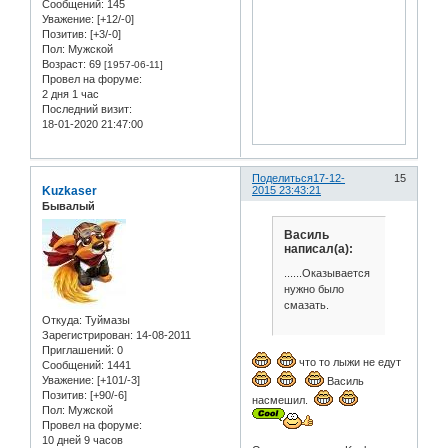
Сообщений:
145
Уважение:
[+12/-0]
Позитив:
[+3/-0]
Пол:
Мужской
Возраст:
69
[1957-06-11]
Провел на форуме:
2 дня 1 час
Последний визит:
18-01-2020 21:47:00
Поделиться
17-12-
15
Kuzkaser
2015 23:43:21
Бывалый
Василь
написал(а):
......Оказывается
нужно было
смазать.
Откуда:
Туймазы
Зарегистрирован
: 14-08-2011
Приглашений:
0
что то лыжи не едут
Сообщений:
1441
Уважение:
[+101/-3]
Василь
Позитив:
[+90/-6]
насмешил.
Пол:
Мужской
Провел на форуме:
10 дней 9 часов