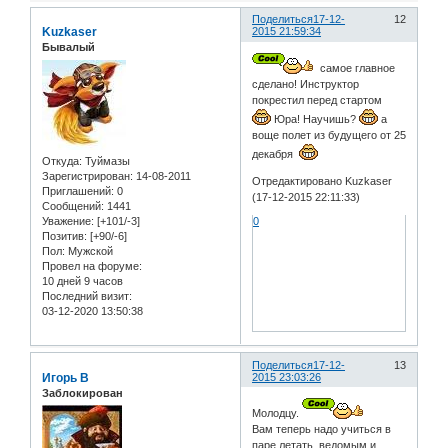
Поделиться
17-12-
12
Kuzkaser
2015 21:59:34
Бывалый
самое главное
сделано! Инструктор
покрестил перед стартом
Юра! Научишь?
а
воще полет из будущего от 25
декабря
Откуда:
Туймазы
Зарегистрирован
: 14-08-2011
Отредактировано Kuzkaser
Приглашений:
0
(17-12-2015 22:11:33)
Сообщений:
1441
Уважение:
[+101/-3]
0
Позитив:
[+90/-6]
Пол:
Мужской
Провел на форуме:
10 дней 9 часов
Последний визит:
03-12-2020 13:50:38
Поделиться
17-12-
13
Игорь В
2015 23:03:26
Заблокирован
Молодцу.
Вам теперь надо учиться в
паре летать, ведомым и