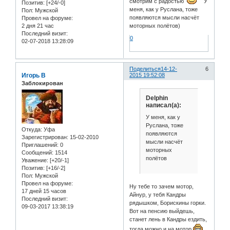
смотрим с радостью
У
Позитив:
[+24/-0]
меня, как у Руслана, тоже
Пол:
Мужской
появляются мысли насчёт
Провел на форуме:
2 дня 21 час
моторных полётов)
Последний визит:
0
02-07-2018 13:28:09
Поделиться
14-12-
6
Игорь В
2015 19:52:08
Заблокирован
Delphin
написал(а):
У меня, как у
Руслана, тоже
Откуда:
Уфа
появляются
Зарегистрирован
: 15-02-2010
мысли насчёт
Приглашений:
0
моторных
Сообщений:
1514
полётов
Уважение:
[+20/-1]
Позитив:
[+16/-2]
Пол:
Мужской
Провел на форуме:
Ну тебе то зачем мотор,
17 дней 15 часов
Айнур, у тебя Кандры
Последний визит:
рядышком, Борискины горки.
09-03-2017 13:38:19
Вот на пенсию выйдешь,
станет лень в Кандры ездить,
тогда можно и на мотор