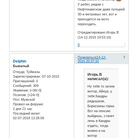
У ребят, рядом с
Нефтекамском даже пупырей
30-и метровых нет, вот и
приходится на мото
переходить.
Отредактировано Игорь В
(14-12-2015 19:53:16)
0
Поделиться
14-12-
7
Delphin
2015 20:37:32
Бывалый
Откуда:
Туймазы
Игорь В
Зарегистрирован
: 07-10-2010
написал(а):
Приглашений:
0
Сообщений:
309
Ну тебе то зачем
Уважение:
[+36/-0]
мотор, Айнур, у
Позитив:
[+24/-0]
тебя Кандры
Пол:
Мужской
рядышком,
Провел на форуме:
Борискины горки.
2 дня 21 час
Вот на пенсию
Последний визит:
выйдешь, станет
02-07-2018 13:28:09
лень в Кандры
ездить, тогда
можно и на
мотор