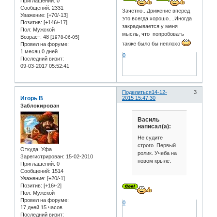
Приглашений:
0
Сообщений:
2331
Зачетно...Движение вперед
Уважение:
[+70/-13]
это всегда хорошо....Иногда
Позитив:
[+146/-17]
закрадывается у меня
Пол:
Мужской
мысль, что попробовать
Возраст:
48
[1978-06-05]
также было бы неплохо
Провел на форуме:
1 месяц 0 дней
0
Последний визит:
09-03-2017 05:52:41
Поделиться
14-12-
3
Игорь В
2015 15:47:30
Заблокирован
Василь
написал(а):
Не судите
строго. Первый
Откуда:
Уфа
ролик. Учеба на
Зарегистрирован
: 15-02-2010
новом крыле.
Приглашений:
0
Сообщений:
1514
Уважение:
[+20/-1]
Позитив:
[+16/-2]
Пол:
Мужской
Провел на форуме:
0
17 дней 15 часов
Последний визит: