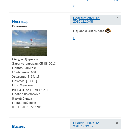
0
Поделиться
27-12-
17
Ильгизар
2015 11:28:48
Бывалый
Однако лыжи смазал
0
Откуда:
Дюртюли
Зарегистрирован
: 05-08-2013
Приглашений:
0
Сообщений:
561
Уважение:
[+14/-1]
Позитив:
[+36/-1]
Пол:
Мужской
Возраст:
65
[1960-12-21]
Провел на форуме:
9 дней 3 часа
Последний визит:
01-09-2018 15:35:08
Поделиться
27-12-
18
Василь
2015 12:32:57