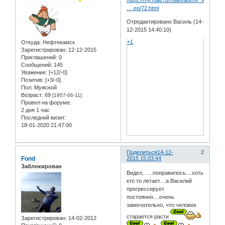
https://my.mail.ru/mail/kabirov_vasil/v
… eo/72.html
Отредактировано Василь (14-
12-2015 14:40:10)
+1
Откуда:
Нефтекамск
Зарегистрирован
: 12-12-2015
Приглашений:
0
Сообщений:
145
Уважение:
[+12/-0]
Позитив:
[+3/-0]
Пол:
Мужской
Возраст:
69
[1957-06-11]
Провел на форуме:
2 дня 1 час
Последний визит:
18-01-2020 21:47:00
Поделиться
14-12-
2
Fond
2015 15:03:44
Заблокирован
Видел, .....понравилось....хоть
кто то летает....а Василий
прогрессирует
постоянно....очень
замечательно, что человек
старается расти
Зарегистрирован
: 14-02-2012