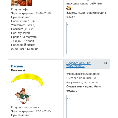
ведущим, как истребители
Откуда:
Уфа
Василь, лыжи то приготовил к
Зарегистрирован
: 15-02-2010
зиме?
Приглашений:
0
Сообщений:
1514
0
Уважение:
[+20/-1]
Позитив:
[+16/-2]
Пол:
Мужской
Провел на форуме:
17 дней 15 часов
Последний визит:
09-03-2017 13:38:19
Поделиться
17-12-
14
Василь
2015 23:30:57
Бывалый
Вчера выезжали на поле.
Пытался на лыжах-не
получилось, не скользят.
Оказывается нужно было
смазать.
0
Откуда:
Нефтекамск
Зарегистрирован
: 12-12-2015
Приглашений:
0