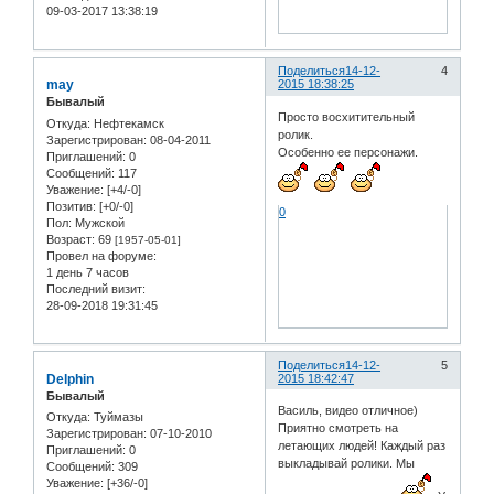
09-03-2017 13:38:19
Поделиться
14-12-
4
may
2015 18:38:25
Бывалый
Просто восхитительный
Откуда:
Нефтекамск
ролик.
Зарегистрирован
: 08-04-2011
Особенно ее персонажи.
Приглашений:
0
Сообщений:
117
Уважение:
[+4/-0]
Позитив:
[+0/-0]
0
Пол:
Мужской
Возраст:
69
[1957-05-01]
Провел на форуме:
1 день 7 часов
Последний визит:
28-09-2018 19:31:45
Поделиться
14-12-
5
Delphin
2015 18:42:47
Бывалый
Василь, видео отличное)
Откуда:
Туймазы
Приятно смотреть на
Зарегистрирован
: 07-10-2010
летающих людей! Каждый раз
Приглашений:
0
выкладывай ролики. Мы
Сообщений:
309
Уважение:
[+36/-0]