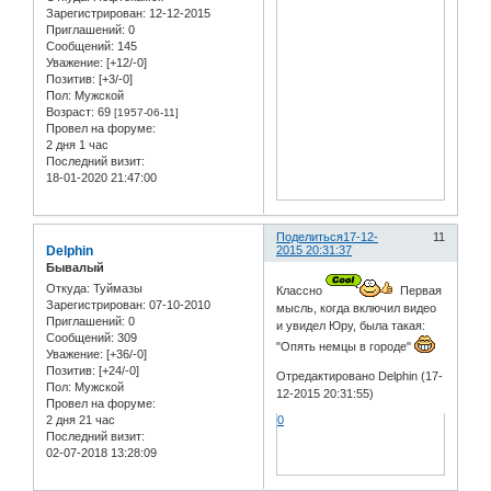
Зарегистрирован
: 12-12-2015
Приглашений:
0
Сообщений:
145
Уважение:
[+12/-0]
Позитив:
[+3/-0]
Пол:
Мужской
Возраст:
69
[1957-06-11]
Провел на форуме:
2 дня 1 час
Последний визит:
18-01-2020 21:47:00
Поделиться
17-12-
11
Delphin
2015 20:31:37
Бывалый
Откуда:
Туймазы
Классно
Первая
Зарегистрирован
: 07-10-2010
мысль, когда включил видео
Приглашений:
0
и увидел Юру, была такая:
Сообщений:
309
"Опять немцы в городе"
Уважение:
[+36/-0]
Позитив:
[+24/-0]
Отредактировано Delphin (17-
Пол:
Мужской
12-2015 20:31:55)
Провел на форуме:
0
2 дня 21 час
Последний визит:
02-07-2018 13:28:09