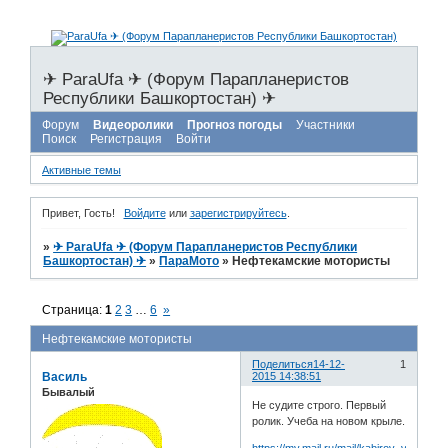
✈ ParaUfa ✈ (Форум Парапланеристов
Республики Башкортостан) ✈
Форум
Видеоролики
Прогноз погоды
Участники
Поиск
Регистрация
Войти
Активные темы
Привет, Гость!
Войдите
или
зарегистрируйтесь
.
»
✈ ParaUfa ✈ (Форум Парапланеристов Республики
Башкортостан) ✈
»
ПараМото
»
Нефтекамские мотористы
Страница:
1
2
3
…
6
»
Нефтекамские мотористы
Поделиться
14-12-
1
Василь
2015 14:38:51
Бывалый
Не судите строго. Первый
ролик. Учеба на новом крыле.