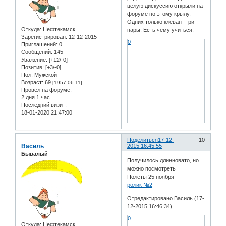
целую дискуссию открыли на
форуме по этому крылу.
Одних только клевант три
Откуда:
Нефтекамск
пары. Есть чему учиться.
Зарегистрирован
: 12-12-2015
0
Приглашений:
0
Сообщений:
145
Уважение:
[+12/-0]
Позитив:
[+3/-0]
Пол:
Мужской
Возраст:
69
[1957-06-11]
Провел на форуме:
2 дня 1 час
Последний визит:
18-01-2020 21:47:00
Поделиться
17-12-
10
Василь
2015 16:45:55
Бывалый
Получилось длинновато, но
можно посмотреть
Полёты 25 ноября
ролик №2
Отредактировано Василь (17-
12-2015 16:46:34)
0
Откуда:
Нефтекамск