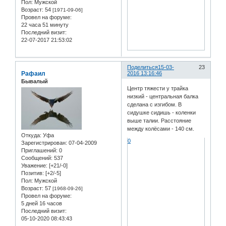
Пол:
Мужской
Возраст:
54
[1971-09-06]
Провел на форуме:
22 часа 51 минуту
Последний визит:
22-07-2017 21:53:02
Поделиться
15-03-
23
Рафаил
2016 13:16:46
Бывалый
Центр тяжести у трайка
низкий - центральная балка
сделана с изгибом. В
сидушке сидишь - коленки
выше талии. Расстояние
между колёсами - 140 см.
Откуда:
Уфа
0
Зарегистрирован
: 07-04-2009
Приглашений:
0
Сообщений:
537
Уважение:
[+21/-0]
Позитив:
[+2/-5]
Пол:
Мужской
Возраст:
57
[1968-09-26]
Провел на форуме:
5 дней 16 часов
Последний визит:
05-10-2020 08:43:43