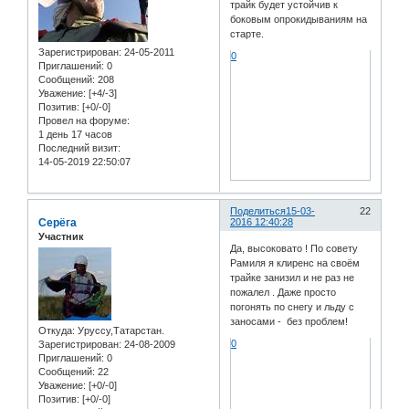
трайк будет устойчив к
боковым опрокидываниям на
старте.
Зарегистрирован
: 24-05-2011
0
Приглашений:
0
Сообщений:
208
Уважение:
[+4/-3]
Позитив:
[+0/-0]
Провел на форуме:
1 день 17 часов
Последний визит:
14-05-2019 22:50:07
Поделиться
15-03-
22
Серёга
2016 12:40:28
Участник
Да, высоковато ! По совету
Рамиля я клиренс на своём
трайке занизил и не раз не
пожалел . Даже просто
погонять по снегу и льду с
заносами - без проблем!
Откуда:
Уруссу,Татарстан.
0
Зарегистрирован
: 24-08-2009
Приглашений:
0
Сообщений:
22
Уважение:
[+0/-0]
Позитив:
[+0/-0]