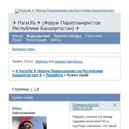
✈ ParaUfa ✈ (Форум Парапланеристов
Республики Башкортостан) ✈
Форум
Видеоролики
Прогноз погоды
Участники
Поиск
Регистрация
Войти
Активные темы
Привет, Гость!
Войдите
или
зарегистрируйтесь
.
»
✈ ParaUfa ✈ (Форум Парапланеристов Республики
Башкортостан) ✈
»
ПараМото
»
Нужен трайк
Страница:
«
1
2
Нужен трайк
Поделиться
15-03-
21
Абзы
2016 10:16:52
Заблокирован
Рафаил, сколько см между
задними колесами? Есть
смутные сомнения, что такой