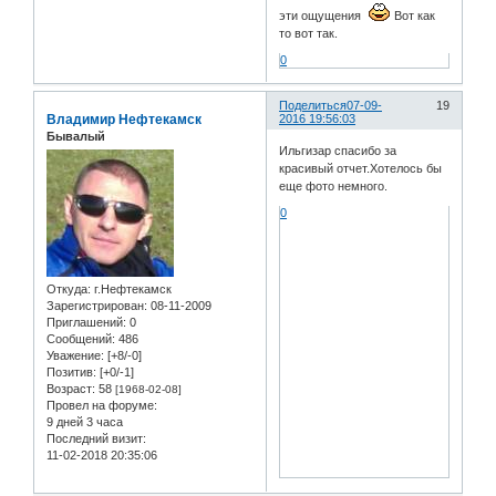
эти ощущения
Вот как
то вот так.
0
Поделиться
07-09-
19
Владимир Нефтекамск
2016 19:56:03
Бывалый
Ильгизар спасибо за
красивый отчет.Хотелось бы
еще фото немного.
0
Откуда:
г.Нефтекамск
Зарегистрирован
: 08-11-2009
Приглашений:
0
Сообщений:
486
Уважение:
[+8/-0]
Позитив:
[+0/-1]
Возраст:
58
[1968-02-08]
Провел на форуме:
9 дней 3 часа
Последний визит:
11-02-2018 20:35:06