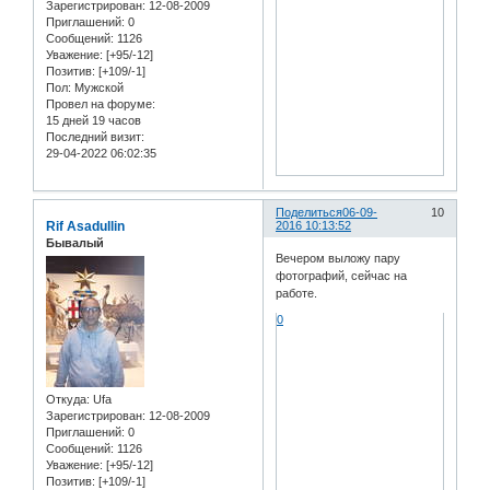
Зарегистрирован
: 12-08-2009
Приглашений:
0
Сообщений:
1126
Уважение:
[+95/-12]
Позитив:
[+109/-1]
Пол:
Мужской
Провел на форуме:
15 дней 19 часов
Последний визит:
29-04-2022 06:02:35
Поделиться
06-09-
10
Rif Asadullin
2016 10:13:52
Бывалый
Вечером выложу пару
фотографий, сейчас на
работе.
0
Откуда:
Ufa
Зарегистрирован
: 12-08-2009
Приглашений:
0
Сообщений:
1126
Уважение:
[+95/-12]
Позитив:
[+109/-1]