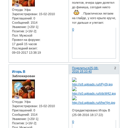
полетов, вчера один долетел
до финиша, сегодня никто
Откуда:
Уфа
. Практически летаем
Зарегистрирован
: 15-02-2010
на глайде, у кого крыло круче,
Приглашений:
0
Сообщений:
1514
тот дальше и улетает.
Уважение:
[+20/-1]
0
Позитив:
[+16/-2]
Пол:
Мужской
Провел на форуме:
17 дней 15 часов
Последний визит:
09-03-2017 13:38:19
Поделиться
25-08-
2
Игорь В
2016 18:10:40
Заблокирован
Откуда:
Уфа
Зарегистрирован
: 15-02-2010
Приглашений:
0
Отредактировано Игорь В
Сообщений:
1514
(25-08-2016 18:17:22)
Уважение:
[+20/-1]
0
Позитив:
[+16/-2]
Пол:
Мужской