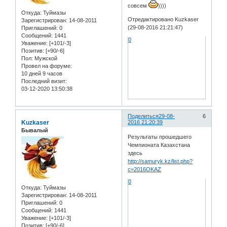
совсем
))))
Откуда:
Туймазы
Отредактировано Kuzkaser
Зарегистрирован
: 14-08-2011
(29-08-2016 21:21:47)
Приглашений:
0
Сообщений:
1441
0
Уважение:
[+101/-3]
Позитив:
[+90/-6]
Пол:
Мужской
Провел на форуме:
10 дней 9 часов
Последний визит:
03-12-2020 13:50:38
Поделиться
29-08-
6
Kuzkaser
2016 21:20:39
Бывалый
Результаты прошедшего
Чемпионата Казахстана
здесь
http://samuryk.kz/list.php?
c=2016OKAZ
0
Откуда:
Туймазы
Зарегистрирован
: 14-08-2011
Приглашений:
0
Сообщений:
1441
Уважение:
[+101/-3]
Позитив:
[+90/-6]