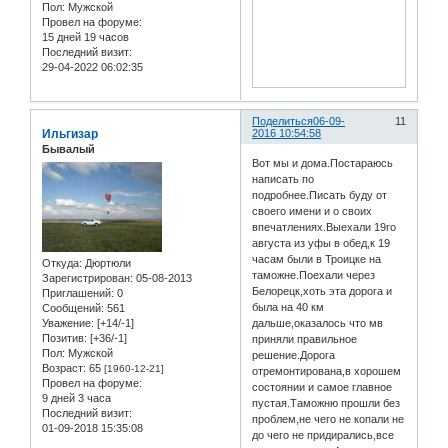
Пол:
Мужской
Провел на форуме:
15 дней 19 часов
Последний визит:
29-04-2022 06:02:35
Поделиться
06-09-
11
Ильгизар
2016 10:54:58
Бывалый
Вот мы и дома.Постараюсь
написать по
подробнее.Писать буду от
своего имени и о своих
впечатлениях.Выехали 19го
августа из уфы в обед,к 19
часам были в Троицке на
Откуда:
Дюртюли
таможне.Поехали через
Зарегистрирован
: 05-08-2013
Белорецк,хоть эта дорога и
Приглашений:
0
была на 40 км
Сообщений:
561
Уважение:
[+14/-1]
дальше,оказалось что мв
Позитив:
[+36/-1]
приняли правильное
Пол:
Мужской
решение.Дорога
Возраст:
65
[1960-12-21]
отремонтирована,в хорошем
Провел на форуме:
состоянии и самое главное
9 дней 3 часа
пустая.Таможню прошли без
Последний визит:
проблем,не чего не копали не
01-09-2018 15:35:08
до чего не придирались,все