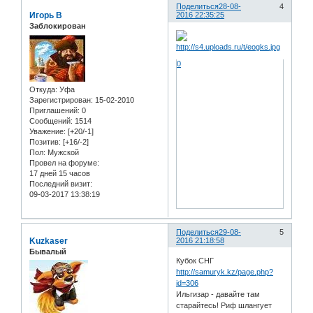
Поделиться
28-08-
4
Игорь В
2016 22:35:25
Заблокирован
0
Откуда:
Уфа
Зарегистрирован
: 15-02-2010
Приглашений:
0
Сообщений:
1514
Уважение:
[+20/-1]
Позитив:
[+16/-2]
Пол:
Мужской
Провел на форуме:
17 дней 15 часов
Последний визит:
09-03-2017 13:38:19
Поделиться
29-08-
5
Kuzkaser
2016 21:18:58
Бывалый
Кубок СНГ
http://samuryk.kz/page.php?
id=306
Ильгизар - давайте там
старайтесь! Риф шлангует