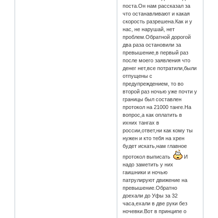
поста.Он нам рассказал за
что останавливают и какая
скорость разрешена.Как и у
нас, не нарушай, нет
проблем.Обратной дорогой
два раза остановили за
превышение,в первый раз
после моего заявления что
денег нет,все потратили,были
отпущены с
предупреждением, то во
второй раз ночью уже почти у
границы был составлен
протокол на 21000 танге.На
вопрос,а как оплатить в
ихних тангах в
россии,ответ,ни как кому ты
нужен и кто тебя на хрен
будет искать,нам главное
протокол выписать
И
надо заметить у них
гаишники и ночью
патрулируют движение на
превышение.Обратно
доехали до Уфы за 32
часа,ехали в две руки без
ночевки.Вот в принципе о