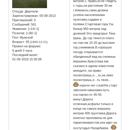
метров.С право,есле глядеть
с горы,на растояние 30 км
г.Алмааты,сама долина
Откуда:
Дюртюли
усеяна населенными
Зарегистрирован
: 05-08-2013
пунктами,садами и
Приглашений:
0
полями.Стартовая гора Уш
Сообщений:
561
Уважение:
[+14/-1]
Коныр 950 метров над
Позитив:
[+36/-1]
долиной.Это предгорье Тянь
Пол:
Мужской
Шань. До гор тянется плато
Возраст:
65
[1960-12-21]
на глаз км 15-20 до высоких
Провел на форуме:
гор,снежников.В хорошую
9 дней 3 часа
погоду открывается
Последний визит:
обалденный вид на снежные
01-09-2018 15:35:08
вершины.Красотааа как
сказано в одном известном
анекдоте ,на право
посмотришь,о....ть,на лево
посмотришь,е...ть твою...
короче нет слов!На старт
завозили камазами,путь
состовлял от 45-55
минут.Дорога
отличная,асфальт.только в
конце на самую вершину
метров 400 грунтовка.Дорога
конечно проложена не для
парапланиристов,она идет на
охотугодья Назарбаева