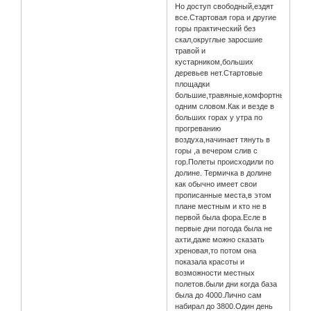
Но доступ свободный,ездят
все.Стартовая гора и другие
горы практический без
скал,округлые заросшие
травой и
кустарником,больших
деревьев нет.Стартовые
площадки
большие,травяные,комфортные
одним словом.Как и везде в
больших горах у утра по
прогреванию
воздуха,начинает тянуть в
горы ,а вечером слив с
гор.Полеты происходили по
долине. Термичка в долине
как обычно имеет свои
прописанные места,в этом
плане местным и кто не в
первой была фора.Есле в
первые дни погода была не
ахти,даже можно сказать
хреновая,то потом она
показала красоты и
возможности местных
полетов.были дни когда база
была до 4000.Лично сам
набирал до 3800.Один день