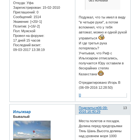
без ночевки
Откуда:
Уфа
Зарегистрирован
: 15-02-2010
Приглашений:
0
Сообщений:
1514
Подумал, что ты имел в виду
Уважение:
[+20/-1]
"в четыре руки", а потом
Позитив:
[+16/-2]
вспомнил, что у тебя
Пол:
Мужской
автомат, можно и одной рукой
Провел на форуме:
управиться
17 дней 15 часов
И где третья рука
Последний визит:
потерялась?
09-03-2017 13:38:19
Учитывая, что Риф с
Ильгизаром отписались,
получается Юру оставили в
бескрайних степях
Казахстана
Отредактировано Игорь В
(06-09-2016 12:28:50)
0
Поделиться
06-09-
13
Ильгизар
2016 16:40:29
Бывалый
Места полетов и посадок.
Долина перед предгорьями
Тянь Шань.Высота долины
над уровнем моря 1000