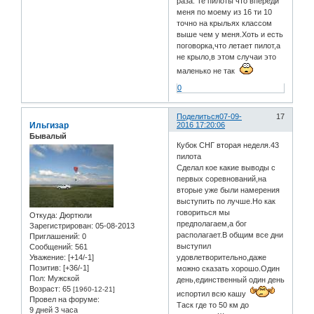
раза. Те пилоты что впереди
меня по моему из 16 ти 10
точно на крыльях классом
выше чем у меня.Хоть и есть
поговорка,что летает пилот,а
не крыло,в этом случаи это
маленько не так
0
Поделиться
07-09-
17
Ильгизар
2016 17:20:06
Бывалый
Кубок СНГ вторая неделя.43
пилота
Сделал кое какие выводы с
первых соревнований,на
вторые уже были намерения
выступить по лучше.Но как
говориться мы
Откуда:
Дюртюли
предполагаем,а бог
Зарегистрирован
: 05-08-2013
располагает.В общим все дни
Приглашений:
0
выступил
Сообщений:
561
Уважение:
[+14/-1]
удовлетворительно,даже
Позитив:
[+36/-1]
можно сказать хорошо.Один
Пол:
Мужской
день,единственный один день
Возраст:
65
[1960-12-21]
испортил всю кашу
Провел на форуме:
Таск где то 50 км до
9 дней 3 часа