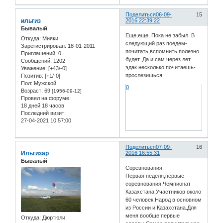
Поделиться
06-09-
15
ильгиз
2016 22:39:22
Бывалый
Еще,еще. Пока не забыл. В
Откуда:
Мияки
следующий раз поедем-
Зарегистрирован
: 18-01-2011
почитать,вспомнить полезно
Приглашений:
0
будет. Да и сам через лет
Сообщений:
1202
эдак несколько почитаешь-
Уважение:
[+43/-0]
прослезишься.
Позитив:
[+1/-0]
Пол:
Мужской
0
Возраст:
69
[1956-09-12]
Провел на форуме:
18 дней 18 часов
Последний визит:
27-04-2021 10:57:00
Поделиться
07-09-
16
Ильгизар
2016 16:55:31
Бывалый
Соревнования.
Первая неделя,первые
соревнования,Чемпионат
Казахстана.Участников около
60 человек.Народ в основном
из России и Казахстана.Для
меня вообще первые
Откуда:
Дюртюли