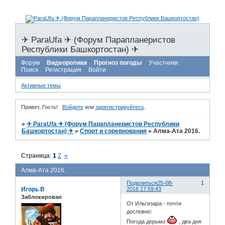
✈ ParaUfa ✈ (Форум Парапланеристов
Республики Башкортостан) ✈
Форум
Видеоролики
Прогноз погоды
Участники
Поиск
Регистрация
Войти
Активные темы
Привет, Гость!
Войдите
или
зарегистрируйтесь
.
»
✈ ParaUfa ✈ (Форум Парапланеристов Республики
Башкортостан) ✈
»
Спорт и соревнования
»
Алма-Ата 2016.
Страница:
1
2
»
Алма-Ата 2016.
Поделиться
25-08-
1
Игорь В
2016 17:59:43
Заблокирован
От Ильгизара - почти
дословно:
Погода дерьмо
, два дня