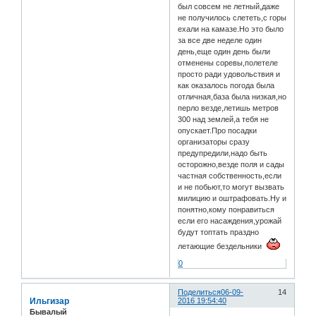
был совсем не летный,даже
не получилось слететь,с горы
ехали на камазе.Но это было
за все две неделе один
день,еще один день были
отменены соревы,полетеле
просто ради удовольствия и
как оказалось погода была
отличная,база была низкая,но
перло везде,летишь метров
300 над землей,а тебя не
опускает.Про посадки
организаторы сразу
предупредили,надо быть
осторожно,везде поля и сады
частная собственность,если
и не побьют,то могут вызвать
милицию и оштрафовать.Ну и
понятно,кому понравиться
если его насаждения,урожай
будут топтать праздно
летающие бездельники
0
Поделиться
06-09-
14
Ильгизар
2016 19:54:40
Бывалый