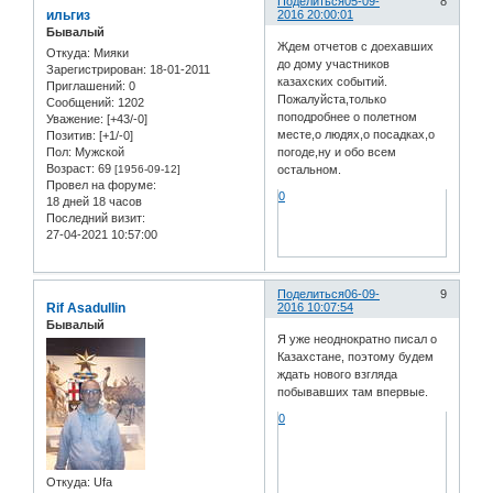
Поделиться
05-09-
8
ильгиз
2016 20:00:01
Бывалый
Ждем отчетов с доехавших
Откуда:
Мияки
до дому участников
Зарегистрирован
: 18-01-2011
казахских событий.
Приглашений:
0
Пожалуйста,только
Сообщений:
1202
поподробнее о полетном
Уважение:
[+43/-0]
месте,о людях,о посадках,о
Позитив:
[+1/-0]
Пол:
Мужской
погоде,ну и обо всем
Возраст:
69
[1956-09-12]
остальном.
Провел на форуме:
0
18 дней 18 часов
Последний визит:
27-04-2021 10:57:00
Поделиться
06-09-
9
Rif Asadullin
2016 10:07:54
Бывалый
Я уже неоднократно писал о
Казахстане, поэтому будем
ждать нового взгляда
побывавших там впервые.
0
Откуда:
Ufa