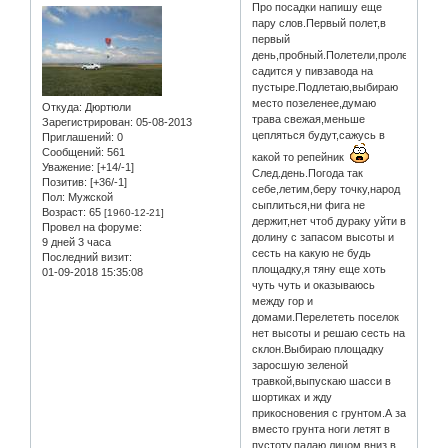
Про посадки напишу еще
пару слов.Первый полет,в
первый
день,пробный.Полетели,пролетели,на
садится у пивзавода на
пустыре.Подлетаю,выбираю
место позеленее,думаю
Откуда:
Дюртюли
трава свежая,меньше
Зарегистрирован
: 05-08-2013
цепляться будут,сажусь в
Приглашений:
0
Сообщений:
561
какой то репейник
Уважение:
[+14/-1]
След.день.Погода так
Позитив:
[+36/-1]
себе,летим,беру точку,народ
Пол:
Мужской
сыплиться,ни фига не
Возраст:
65
[1960-12-21]
держит,нет чтоб дураку уйти в
Провел на форуме:
долину с запасом высоты и
9 дней 3 часа
сесть на какую не будь
Последний визит:
площадку,я тяну еще хоть
01-09-2018 15:35:08
чуть чуть и оказываюсь
между гор и
домами.Перелететь поселок
нет высоты и решаю сесть на
склон.Выбираю площадку
заросшую зеленой
травкой,выпускаю шасси в
шортиках и жду
прикосновения с грунтом.А за
вместо грунта ноги летят в
пустоту,падаю лицом вниз в