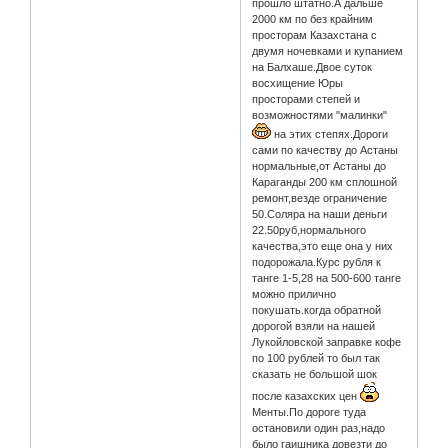
прошло штатно.А дальше
2000 км по без крайним
просторам Казахстана с
двумя ночевками и купанием
на Балхаше.Двое суток
восхищение Юры
просторами степей и
возможностями "малинки"
на этих степях.Дороги
сами по качеству до Астаны
нормальные,от Астаны до
Караганды 200 км сплошной
ремонт,везде ограничение
50.Соляра на наши деньги
22.50руб,нормального
качества,это еще она у них
подорожала.Курс рубля к
танге 1-5,28 на 500-600 танге
можно прилично
покушать.когда обратной
дорогой взяли на нашей
Лукойловской заправке кофе
по 100 рублей то был так
сказать не большой шок
после казахских цен
Менты.По дороге туда
остановили один раз,надо
было гаишника довезти до