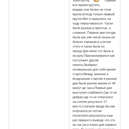
злую шутку
Привык
все время крутить
вправо,тем более на этом
крыле,всегда только правый
крутил.Вот и пришлось на
ходу переучиваться. Таски
были разные,и простые ,и
сложные. Первые дни погода
была как уже писал выше,не
больно хорошая,и учетом
этого и таски были по
проще.Для меня это было и
на руку.Присматривался как
поступают другие
пилоты.Выбирал
оптимальное для себя время
старта.Между земным и
воздушным стартом в разные
дни были разное время,от 40
минут до часа.Первые дни
выступил слабовато.Где то не
добрал,где то не отвеселся
на соплях,результат 17
место.Сначало вроде бы как
огорчился,но потом
посмотрел результаты еще
раз пришел к выводу что это
не так уж и плохо для первого