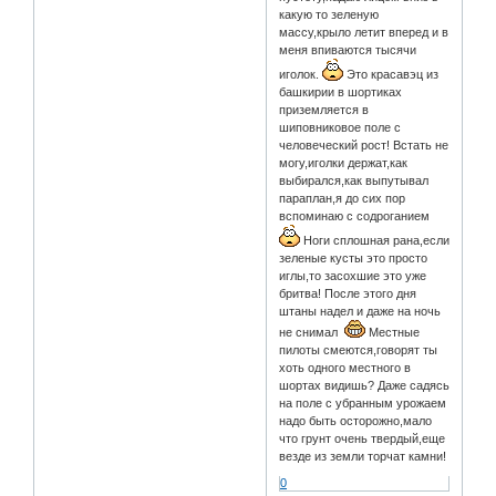
какую то зеленую
массу,крыло летит вперед и в
меня впиваются тысячи
иголок.
Это красавэц из
башкирии в шортиках
приземляется в
шиповниковое поле с
человеческий рост! Встать не
могу,иголки держат,как
выбирался,как выпутывал
параплан,я до сих пор
вспоминаю с содроганием
Ноги сплошная рана,если
зеленые кусты это просто
иглы,то засохшие это уже
бритва! После этого дня
штаны надел и даже на ночь
не снимал
Местные
пилоты смеются,говорят ты
хоть одного местного в
шортах видишь? Даже садясь
на поле с убранным урожаем
надо быть осторожно,мало
что грунт очень твердый,еще
везде из земли торчат камни!
0