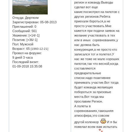
регион и команду.Выводы
сделал вот еще
какие:посмотрел на пилотов с
других регионов.Ребята
Откуда:
Дюртюли
приехали бороться,а не
Зарегистрирован
: 05-08-2013
просто участвовать.Мне
Приглашений:
0
кажется при подачи заявок на
Сообщений:
561
Уважение:
[+14/-1]
желание участвовать в тех
Позитив:
[+36/-1]
или в иных соревнованиях,у
Пол:
Мужской
нас должна быть
Возраст:
65
[1960-12-21]
конкуренция,а не просто кто
Провел на форуме:
записался тот и полетел.У
9 дней 3 часа
нас же тоже не мало хороших
Последний визит:
пилотов,так что весной,когда
01-09-2018 15:35:08
составляются
предварительные
списки.надо поактивнее
принимать участие.Вот тогда
будет команда желающих
побороться за призовые
места.Вот тогда мы
прославим Регион.
А полеты в
соревнованиях,тамошняя
атмосфера,это совсем
другой коленкор
И я бы
пожелал всем вам испытать