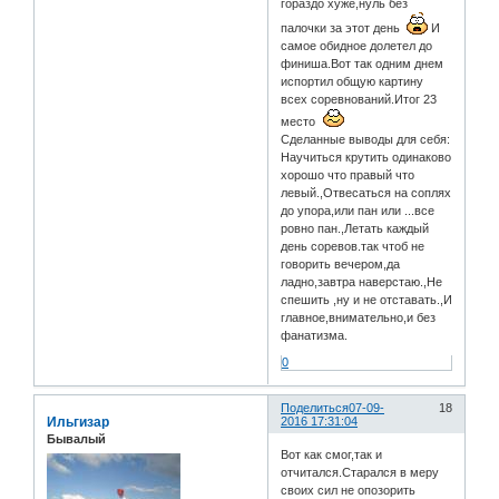
гораздо хуже,нуль без
палочки за этот день
И
самое обидное долетел до
финиша.Вот так одним днем
испортил общую картину
всех соревнований.Итог 23
место
Сделанные выводы для себя:
Научиться крутить одинаково
хорошо что правый что
левый.,Отвесаться на соплях
до упора,или пан или ...все
ровно пан.,Летать каждый
день соревов.так чтоб не
говорить вечером,да
ладно,завтра наверстаю.,Не
спешить ,ну и не отставать.,И
главное,внимательно,и без
фанатизма.
0
Поделиться
07-09-
18
Ильгизар
2016 17:31:04
Бывалый
Вот как смог,так и
отчитался.Старался в меру
своих сил не опозорить