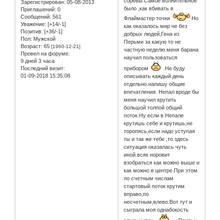
соревы.Самое волнительное
Зарегистрирован
: 05-08-2013
было ,как вбивать в
Приглашений:
0
Сообщений:
561
Флаймастер точки
Но
Уважение:
[+14/-1]
как оказалось мир не без
Позитив:
[+36/-1]
добрых людей,Гена из
Пол:
Мужской
Перьми за какую то не
Возраст:
65
[1960-12-21]
частную неделю меня барана
Провел на форуме:
научил пользоваться
9 дней 3 часа
Последний визит:
прибором
.Не буду
01-09-2018 15:35:08
описывать каждый день
отдельно.напишу общие
впечатления. Непал вроде бы
меня научил крутить
большой толпой общий
поток.Ну если в Непале
крутишь себе и крутишь,не
торопясь,если надо уступая
ты и так же тебе ,то здесь
ситуация оказалась чуть
иной.всяк норовит
взобраться как можно выше и
как можно в центре.При этом
по счетным числам
стартовый поток крутим
вправо,по
несчетным,влево.Вот тут и
сыграла моя однабокость