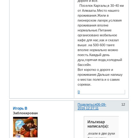
дороге и все.
Поселок Каргалы,в 30-40 км
от Алмааты.Место нашего
проживания.Жили в
пионерском лагере,условия
проживания вполне
нормальные.Питание
организовано мобильное
кафе для нас,как и сказал
выше .на 500-600 танге
вполне нормально можно
поесть.Каждый день
душ,горячая вода,холодный
бассейн.
Вот коротко о дороге и
проживание.Дальше напишу
о местах полета и о самих
соревах.
0
Поделиться
06-09-
12
Игорь В
2016 12:27:11
Заблокирован
Ильгизар
написал(а):
,ехали в две руки