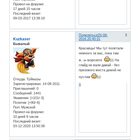
Провел на форуме:
17 дней 15 часов
Последний визит:
09-03-2017 13:38:19
Поделиться
25-08-
3
Kuzkaser
2016 20:40:31
Бывалый
Красавцы! Мы тут полетали
немного за вас, пока там
ж...ы морозите
))) На
глайд не вали давай - без
призового места домой не
пустим
)))
Откуда:
Туймазы
Зарегистрирован
: 14-08-2011
0
Приглашений:
0
Сообщений:
1441
Уважение:
[+101/-3]
Позитив:
[+90/-6]
Пол:
Мужской
Провел на форуме:
10 дней 9 часов
Последний визит:
03-12-2020 13:50:38