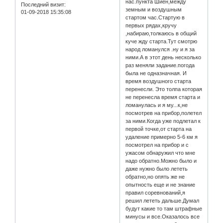
нас.пункта Шиен,между
Последний визит:
земным и воздушным
01-09-2018 15:35:08
стартом час.Стартую в
первых рядах,кручу
,набираю,толкаюсь в общий
куче жду старта.Тут смотрю
народ ломанулся .ну и я за
ними.А в этот день несколько
раз меняли задание.погода
была не одназначная. И
время воздушного старта
перенесли. Это толпа которая
не перенесла время старта и
ломанулась и я му...к,не
посмотрев на прибор,полетел
за ними.Когда уже подлетал к
первой точке,от старта на
удаление примерно 5-6 км я
посмотрел на прибор и с
ужасом обнаружил что мне
надо обратно.Можно было и
даже нужно было лететь
обратно,но опять же не
опытность еще и не знание
правил соревнований,я
решил лететь дальше.Думал
будут какие то там штрафные
минусы и все.Оказалось все