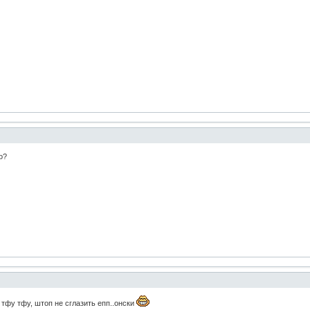
о?
 тфу тфу, штоп не сглазить епп..онски