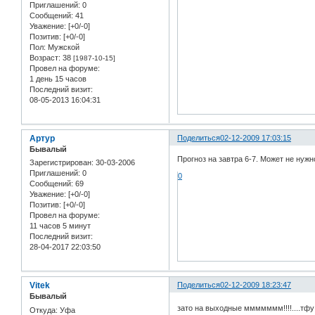
Приглашений:
0
Сообщений:
41
Уважение:
[+0/-0]
Позитив:
[+0/-0]
Пол:
Мужской
Возраст:
38
[1987-10-15]
Провел на форуме:
1 день 15 часов
Последний визит:
08-05-2013 16:04:31
Артур
Поделиться
02-12-2009 17:03:15
Бывалый
Прогноз на завтра 6-7. Может не нужн
Зарегистрирован
: 30-03-2006
Приглашений:
0
0
Сообщений:
69
Уважение:
[+0/-0]
Позитив:
[+0/-0]
Провел на форуме:
11 часов 5 минут
Последний визит:
28-04-2017 22:03:50
Vitek
Поделиться
02-12-2009 18:23:47
Бывалый
зато на выходные ммммммм!!!!....тфу
Откуда:
Уфа