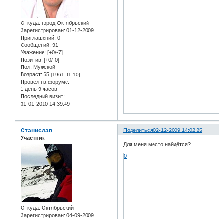
Откуда:
город Октябрьский
Зарегистрирован
: 01-12-2009
Приглашений:
0
Сообщений:
91
Уважение:
[+0/-7]
Позитив:
[+0/-0]
Пол:
Мужской
Возраст:
65
[1961-01-10]
Провел на форуме:
1 день 9 часов
Последний визит:
31-01-2010 14:39:49
Станислав
Поделиться
02-12-2009 14:02:25
Участник
Для меня место найдётся?
0
Откуда:
Октябрьский
Зарегистрирован
: 04-09-2009