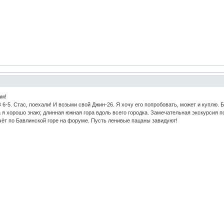
ам!
 6-5. Стас, поехали! И возьми свой Джин-26. Я хочу его попробовать, может и куплю.
 я хорошо знаю; длинная южная гора вдоль всего городка. Замечательная экскурсия п
чёт по Бавлинской горе на форуме. Пусть ленивые пацаны завидуют!