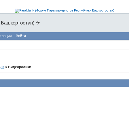
 Башкортостан) ✈
страция
Войти
) ✈
»
Видеоролики