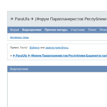
✈ ParaUfa ✈ (Форум Парапланеристов Республики
Форум
Видеоролики
Прогноз погоды
Участники
Поиск
Реги
Активные темы
Привет, Гость!
Войдите
или
зарегистрируйтесь
.
»
✈ ParaUfa ✈ (Форум Парапланеристов Республики Башкортостан
Видеоролики