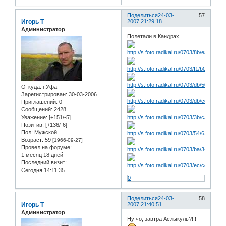
Поделиться
24-03-
57
Игорь Т
2007 21:29:18
Администратор
Полетали в Кандрах.
Откуда:
г.Уфа
Зарегистрирован
: 30-03-2006
Приглашений:
0
Сообщений:
2428
Уважение:
[+151/-5]
Позитив:
[+136/-6]
Пол:
Мужской
Возраст:
59
[1966-09-27]
Провел на форуме:
1 месяц 18 дней
Последний визит:
Сегодня 14:11:35
0
Поделиться
24-03-
58
Игорь Т
2007 21:40:51
Администратор
Ну чо, завтра Аслыкуль?!!!