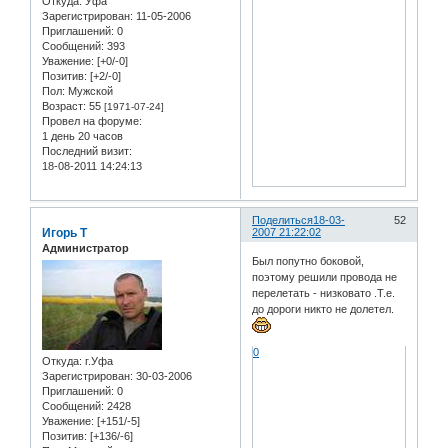
Откуда:
Уфа
Зарегистрирован
: 11-05-2006
Приглашений:
0
Сообщений:
393
Уважение:
[+0/-0]
Позитив:
[+2/-0]
Пол:
Мужской
Возраст:
55
[1971-07-24]
Провел на форуме:
1 день 20 часов
Последний визит:
18-08-2011 14:24:13
Поделиться
18-03-
52
Игорь Т
2007 21:22:02
Администратор
Был попутно боковой,
поэтому решили провода не
перелетать - низковато .Т.е.
до дороги никто не долетел.
0
Откуда:
г.Уфа
Зарегистрирован
: 30-03-2006
Приглашений:
0
Сообщений:
2428
Уважение:
[+151/-5]
Позитив:
[+136/-6]