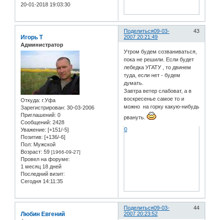
20-01-2018 19:03:30
Поделиться
09-03-
43
Игорь Т
2007 20:21:49
Администратор
Утром будем созваниваться,
пока не решили. Если будет
лебедка УГАТУ , то двинем
туда, если нет - будем
думать.
Завтра ветер слабоват, а в
воскресенье самое то и
Откуда:
г.Уфа
можно на горку какую-нибудь
Зарегистрирован
: 30-03-2006
Приглашений:
0
рвануть.
Сообщений:
2428
0
Уважение:
[+151/-5]
Позитив:
[+136/-6]
Пол:
Мужской
Возраст:
59
[1966-09-27]
Провел на форуме:
1 месяц 18 дней
Последний визит:
Сегодня 14:11:35
Поделиться
09-03-
44
Любин Евгений
2007 20:23:52