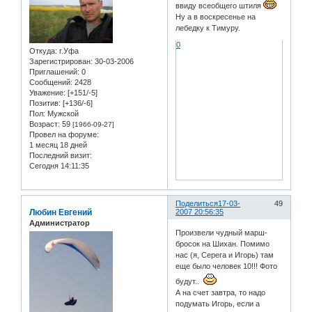
ввиду всеобщего штиля
Ну а в воскресенье на
лебедку к Тимуру.
0
Откуда:
г.Уфа
Зарегистрирован
: 30-03-2006
Приглашений:
0
Сообщений:
2428
Уважение:
[+151/-5]
Позитив:
[+136/-6]
Пол:
Мужской
Возраст:
59
[1966-09-27]
Провел на форуме:
1 месяц 18 дней
Последний визит:
Сегодня 14:11:35
Поделиться
17-03-
49
Любин Евгений
2007 20:56:35
Администратор
Произвели чудный марш-
бросок на Шихан. Помимо
нас (я, Серега и Игорь) там
еще было человек 10!!! Фото
будут..
А на счет завтра, то надо
подумать Игорь, если а