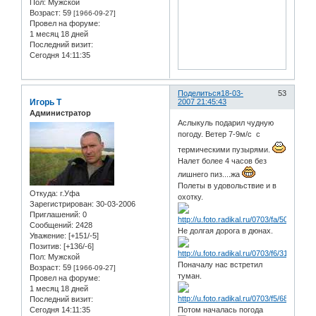
Пол:
Мужской
Возраст:
59
[1966-09-27]
Провел на форуме:
1 месяц 18 дней
Последний визит:
Сегодня 14:11:35
Поделиться
18-03-
53
Игорь Т
2007 21:45:43
Администратор
Аслыкуль подарил чудную
погоду. Ветер 7-9м/с с
термическими пузырями.
Налет более 4 часов без
лишнего пиз....жа
Полеты в удовольствие и в
Откуда:
г.Уфа
охотку.
Зарегистрирован
: 30-03-2006
Приглашений:
0
Сообщений:
2428
Не долгая дорога в дюнах.
Уважение:
[+151/-5]
Позитив:
[+136/-6]
Пол:
Мужской
Поначалу нас встретил
Возраст:
59
[1966-09-27]
туман.
Провел на форуме:
1 месяц 18 дней
Последний визит:
Сегодня 14:11:35
Потом началась погода