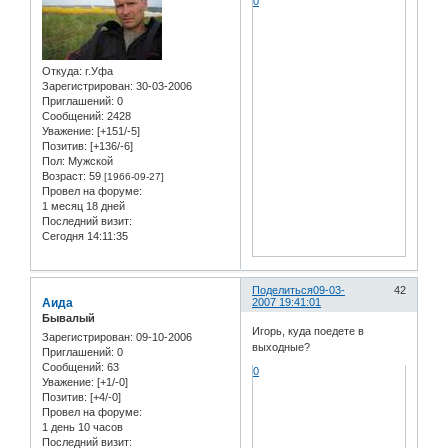
0
Откуда:
г.Уфа
Зарегистрирован
: 30-03-2006
Приглашений:
0
Сообщений:
2428
Уважение:
[+151/-5]
Позитив:
[+136/-6]
Пол:
Мужской
Возраст:
59
[1966-09-27]
Провел на форуме:
1 месяц 18 дней
Последний визит:
Сегодня 14:11:35
Поделиться
09-03-
42
Аида
2007 19:41:01
Бывалый
Игорь, куда поедете в
Зарегистрирован
: 09-10-2006
выходные?
Приглашений:
0
Сообщений:
63
0
Уважение:
[+1/-0]
Позитив:
[+4/-0]
Провел на форуме:
1 день 10 часов
Последний визит: