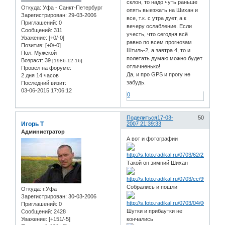
склон, то надо чуть раньше
Откуда:
Уфа - Санкт-Петербург
опять выезжать на Шихан и
Зарегистрирован
: 29-03-2006
все, т.к. с утра дует, а к
Приглашений:
0
вечеру ослабление. Если
Сообщений:
311
учесть, что сегодня всё
Уважение:
[+0/-0]
равно по всем прогнозам
Позитив:
[+0/-0]
Штиль-2, а завтра 4, то и
Пол:
Мужской
полетать думаю можно будет
Возраст:
39
[1986-12-16]
отличненько!
Провел на форуме:
Да, и про GPS и прогу не
2 дня 14 часов
забудь.
Последний визит:
03-06-2015 17:06:12
0
Поделиться
17-03-
50
Игорь Т
2007 21:39:33
Администратор
А вот и фотографии
Такой он зимний Шихан
Собрались и пошли
Откуда:
г.Уфа
Зарегистрирован
: 30-03-2006
Приглашений:
0
Шутки и прибаутки не
Сообщений:
2428
Уважение:
[+151/-5]
кончались