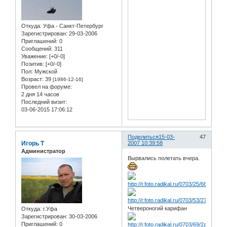
Откуда:
Уфа - Санкт-Петербург
Зарегистрирован
: 29-03-2006
Приглашений:
0
Сообщений:
311
Уважение:
[+0/-0]
Позитив:
[+0/-0]
Пол:
Мужской
Возраст:
39
[1986-12-16]
Провел на форуме:
2 дня 14 часов
Последний визит:
03-06-2015 17:06:12
Поделиться
15-03-
47
Игорь Т
2007 10:39:58
Администратор
Вырвались полетать вчера.
Четвероногий карифан
Откуда:
г.Уфа
Зарегистрирован
: 30-03-2006
Приглашений:
0