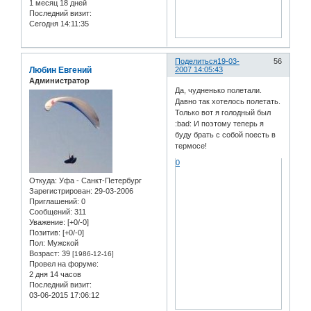
1 месяц 18 дней
Последний визит:
Сегодня 14:11:35
Поделиться
19-03-
56
Любин Евгений
2007 14:05:43
Администратор
Да, чудненько полетали.
Давно так хотелось полетать.
Только вот я голодный был
:bad: И поэтому теперь я
буду брать с собой поесть в
термосе!
0
Откуда:
Уфа - Санкт-Петербург
Зарегистрирован
: 29-03-2006
Приглашений:
0
Сообщений:
311
Уважение:
[+0/-0]
Позитив:
[+0/-0]
Пол:
Мужской
Возраст:
39
[1986-12-16]
Провел на форуме:
2 дня 14 часов
Последний визит:
03-06-2015 17:06:12