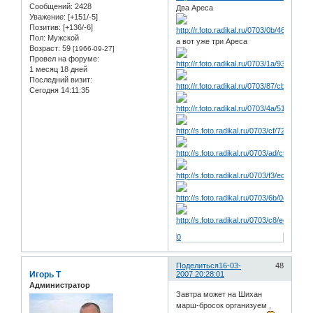
Сообщений:
2428
Два Ареса
Уважение:
[+151/-5]
Позитив:
[+136/-6]
Пол:
Мужской
а вот уже три Ареса
Возраст:
59
[1966-09-27]
Провел на форуме:
1 месяц 18 дней
Последний визит:
Сегодня 14:11:35
0
Поделиться
16-03-
48
Игорь Т
2007 20:28:01
Администратор
Завтра может на Шихан
марш-бросок организуем ,