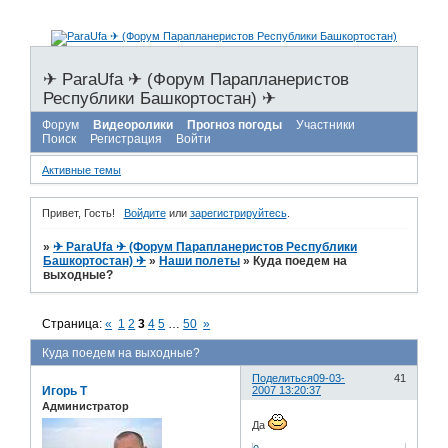
✈ ParaUfa ✈ (Форум Парапланеристов
Республики Башкортостан) ✈
Форум
Видеоролики
Прогноз погоды
Участники
Поиск
Регистрация
Войти
Активные темы
Привет, Гость!
Войдите
или
зарегистрируйтесь
.
»
✈ ParaUfa ✈ (Форум Парапланеристов Республики
Башкортостан) ✈
»
Наши полеты
»
Куда поедем на
выходные?
Страница:
«
1
2
3
4
5
…
50
»
Куда поедем на выходные?
Поделиться
09-03-
41
Игорь Т
2007 13:20:37
Администратор
Да