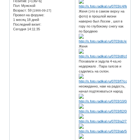
Позитив:
[+136/-6]
Пол:
Мужской
Возраст:
59
[1966-09-27]
Женя (это в самом верху на
Провел на форуме:
фото) в прошлой жизни
1 месяц 18 дней
наверно был Лосем , шел в
Последний визит:
гору по глубокому снегу как
Сегодня 14:11:35
по Бродвею
Женя
Похавали и задула 4-ка,но
недержало . Пара галсов и
садились на склон.
неожиданно, нам на радость,
начал подтягиваться народ