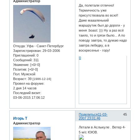
Администратор
Да, полетали отлично!
Термичность уже
присутствовала во всю!!
Даже маааленький
маршрутик был до дороги - у
меня :boast: ))) Ну а раз всё
таило, то и грязи было... А по
поводу завтра, то думаю надо
завтра лебедку, а в
Откуда:
Уфа - Санкт-Петербург
воскресенье - гору!
Зарегистрирован
: 29-03-2006
Приглашений:
0
0
Сообщений:
311
Уважение:
[+0/-0]
Позитив:
[+0/-0]
Пол:
Мужской
Возраст:
39
[1986-12-16]
Провел на форуме:
2 дня 14 часов
Последний визит:
03-06-2015 17:06:12
Поделиться
11-03-
45
Игорь Т
2007 23:01:46
Администратор
Летали в Аслыкуле . Ветер 4-
5 м/с ЮЮВ.