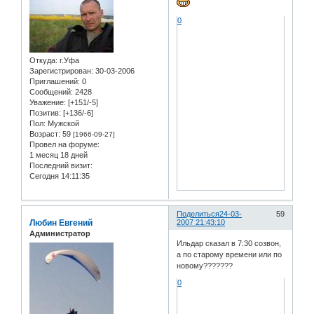
0
Откуда:
г.Уфа
Зарегистрирован
: 30-03-2006
Приглашений:
0
Сообщений:
2428
Уважение:
[+151/-5]
Позитив:
[+136/-6]
Пол:
Мужской
Возраст:
59
[1966-09-27]
Провел на форуме:
1 месяц 18 дней
Последний визит:
Сегодня 14:11:35
Поделиться
24-03-
59
Любин Евгений
2007 21:43:10
Администратор
Ильдар сказал в 7:30 созвон,
а по старому времени или по
новому???????
0