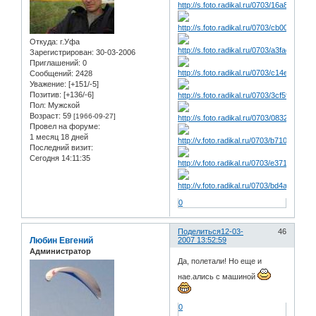
Откуда:
г.Уфа
Зарегистрирован
: 30-03-2006
Приглашений:
0
Сообщений:
2428
Уважение:
[+151/-5]
Позитив:
[+136/-6]
Пол:
Мужской
Возраст:
59
[1966-09-27]
Провел на форуме:
1 месяц 18 дней
Последний визит:
Сегодня 14:11:35
0
Поделиться
12-03-
46
Любин Евгений
2007 13:52:59
Администратор
Да, полетали! Но еще и
нае.ались с машиной
0