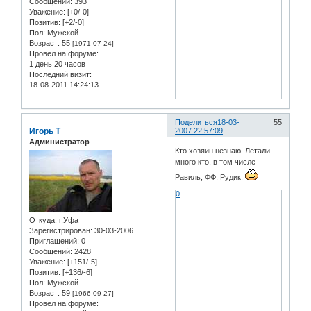
Сообщений:
393
Уважение:
[+0/-0]
Позитив:
[+2/-0]
Пол:
Мужской
Возраст:
55
[1971-07-24]
Провел на форуме:
1 день 20 часов
Последний визит:
18-08-2011 14:24:13
Поделиться
18-03-
55
Игорь Т
2007 22:57:09
Администратор
Кто хозяин незнаю. Летали
много кто, в том числе
Равиль, ФФ, Рудик.
0
Откуда:
г.Уфа
Зарегистрирован
: 30-03-2006
Приглашений:
0
Сообщений:
2428
Уважение:
[+151/-5]
Позитив:
[+136/-6]
Пол:
Мужской
Возраст:
59
[1966-09-27]
Провел на форуме: