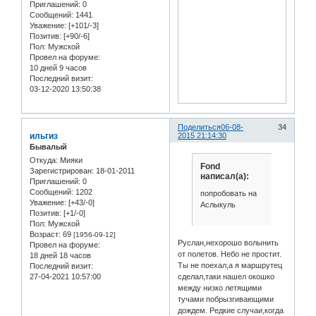
Приглашений:
0
Сообщений:
1441
Уважение:
[+101/-3]
Позитив:
[+90/-6]
Пол:
Мужской
Провел на форуме:
10 дней 9 часов
Последний визит:
03-12-2020 13:50:38
Поделиться
06-08-
34
ильгиз
2015 21:14:30
Бывалый
Откуда:
Мияки
Fond
Зарегистрирован
: 18-01-2011
написал(а):
Приглашений:
0
Сообщений:
1202
попробовать на
Уважение:
[+43/-0]
Аслыкуль
Позитив:
[+1/-0]
Пол:
Мужской
Возраст:
69
[1956-09-12]
Руслан,нехорошо волынить
Провел на форуме:
от полетов. Небо не простит.
18 дней 18 часов
Ты не поехал,а я маршрутец
Последний визит:
27-04-2021 10:57:00
сделал,таки нашел окошко
между низко летящими
тучами побрызгивающими
дождем. Редкие случаи,когда