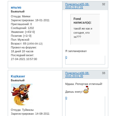
Поделиться
05-08-
32
ильгиз
2015 21:27:31
Бывалый
Откуда:
Мияки
Fond
Зарегистрирован
: 18-01-2011
написал(а):
Приглашений:
0
Сообщений:
1202
такой же как и
Уважение:
[+43/-0]
сегодня, кто
Позитив:
[+1/-0]
за???
Пол:
Мужской
Возраст:
69
[1956-09-12]
Провел на форуме:
Я запланировал
18 дней 18 часов
Последний визит:
0
27-04-2021 10:57:00
Поделиться
06-08-
33
Kuzkaser
2015 20:01:35
Бывалый
Мдааа. Репортаж отличный!
Даешь книгу!
0
Откуда:
Туймазы
Зарегистрирован
: 14-08-2011