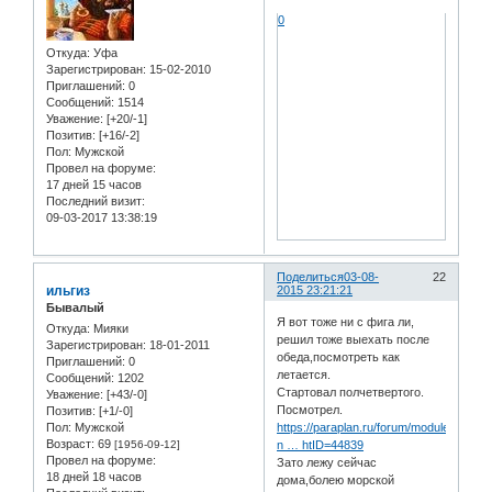
0
Откуда:
Уфа
Зарегистрирован
: 15-02-2010
Приглашений:
0
Сообщений:
1514
Уважение:
[+20/-1]
Позитив:
[+16/-2]
Пол:
Мужской
Провел на форуме:
17 дней 15 часов
Последний визит:
09-03-2017 13:38:19
Поделиться
03-08-
22
ильгиз
2015 23:21:21
Бывалый
Я вот тоже ни с фига ли,
Откуда:
Мияки
решил тоже выехать после
Зарегистрирован
: 18-01-2011
обеда,посмотреть как
Приглашений:
0
летается.
Сообщений:
1202
Стартовал полчетвертого.
Уважение:
[+43/-0]
Посмотрел.
Позитив:
[+1/-0]
Пол:
Мужской
https://paraplan.ru/forum/modules.php?
Возраст:
69
[1956-09-12]
n … htID=44839
Провел на форуме:
Зато лежу сейчас
18 дней 18 часов
дома,болею морской