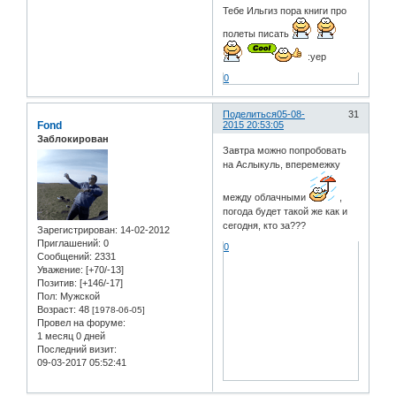
Тебе Ильгиз пора книги про
полеты писать
:yep
0
Поделиться
05-08-
31
Fond
2015 20:53:05
Заблокирован
Завтра можно попробовать
на Аслыкуль, вперемежку
между облачными
,
погода будет такой же как и
сегодня, кто за???
Зарегистрирован
: 14-02-2012
Приглашений:
0
0
Сообщений:
2331
Уважение:
[+70/-13]
Позитив:
[+146/-17]
Пол:
Мужской
Возраст:
48
[1978-06-05]
Провел на форуме:
1 месяц 0 дней
Последний визит:
09-03-2017 05:52:41