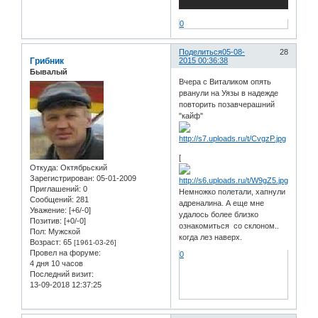
0
Поделиться
05-08-
28
Грибник
2015 00:36:38
Бывалый
Вчера с Виталиком опять
рванули на Уязы в надежде
повторить позавчерашний
"кайф"
[
Откуда:
Октябрьский
Зарегистрирован
: 05-01-2009
Приглашений:
0
Немножко полетали, хапнули
Сообщений:
281
адреналина. А еще мне
Уважение:
[+6/-0]
удалось более близко
Позитив:
[+0/-0]
ознакомиться со склоном..
Пол:
Мужской
когда лез наверх.
Возраст:
65
[1961-03-26]
Провел на форуме:
0
4 дня 10 часов
Последний визит:
13-09-2018 12:37:25