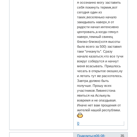
я осознанно могу заставить
себя покинуть термик,вот
сегодня один из
таких,веселенько начало
закидывать наверх,я от
радости начал интенсивно
центровать,а когда глянул
наверх,темный свинец
близко-близко(хотя высоты
было всего за 500) заставил
таки "очкануть". Сразу
начало казаться,что все тучи
вокруг соберутся и начнут
меня всасывать. Пришлось
чесать в открытое окошко,ну
и летать тут же расхотелось.
Завтра должно быть
получше. Прошу всех
участников Ливингстона
явиться на Аслыкуль
вовремя и не опаздывая.
Иначе нет вам прощения от
жителей нашей республики.
0
Поделиться
06-08-
35