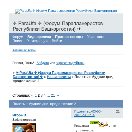
✈ ParaUfa ✈ (Форум Парапланеристов
Республики Башкортостан) ✈
Форум
Видеоролики
Прогноз погоды
Участники
Поиск
Регистрация
Войти
Активные темы
Привет, Гость!
Войдите
или
зарегистрируйтесь
.
»
✈ ParaUfa ✈ (Форум Парапланеристов Республики
Башкортостан) ✈
»
Наши полеты
»
Полеты в будние дни,
продолжение 2
Страница:
«
1
2
3
4
…
21
»
Полеты в будние дни, продолжение 2
Поделиться
03-08-
21
Игорь В
2015 23:02:14
Заблокирован
Красавцы
, что
тут скажешь.