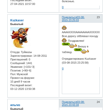
Последний визит:
болезнью.
27-04-2021 10:57:00
0
Поделиться
03-08-
23
Kuzkaser
2015 23:25:03
Бывалый
ААААХХХХААААААААХХХХХХХХХАААААААА
Всю дорогу обблевал походу
Поздравляю!
Вношу в
Откуда:
Туймазы
таблицу.
Зарегистрирован
: 14-08-2011
Отредактировано Kuzkaser
Приглашений:
0
(03-08-2015 23:25:58)
Сообщений:
1441
Уважение:
[+101/-3]
0
Позитив:
[+90/-6]
Пол:
Мужской
Провел на форуме:
10 дней 9 часов
Последний визит:
03-12-2020 13:50:38
Поделиться
03-08-
24
ильгиз
2015 23:43:34
Бывалый