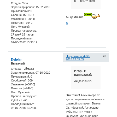
n … htID=44839.
Откуда:
Уфа
Зарегистрирован
: 15-02-2010
Приглашений:
0
Сообщений:
1514
Ай да Ильгиз
.
Уважение:
[+20/-1]
Позитив:
[+16/-2]
0
Пол:
Мужской
Провел на форуме:
17 дней 15 часов
Последний визит:
09-03-2017 13:38:19
Поделиться
04-08-
26
Delphin
2015 12:55:35
Бывалый
Откуда:
Туймазы
Игорь В
Зарегистрирован
: 07-10-2010
написал(а):
Приглашений:
0
Сообщений:
309
Ай да Ильгиз .
Уважение:
[+36/-0]
Позитив:
[+24/-0]
Пол:
Мужской
Это точно! А мы вчера от
Провел на форуме:
души подинамили на Уязах в
2 дня 21 час
славной компании: Бавлы,
Последний визит:
Октябрьский, Азнакаево,
02-07-2018 13:28:09
Туймазы))) И того 8
крыльев!!! Жаль не взял