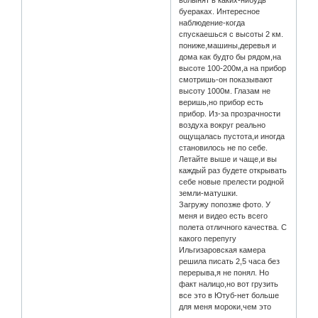
волынят в каких-нибудь
буераках. Интересное
наблюдение-когда
спускаешься с высоты 2 км.
пониже,машины,деревья и
дома как будто бы рядом,на
высоте 100-200м,а на прибор
смотришь-он показывают
высоту 1000м. Глазам не
веришь,но прибор есть
прибор. Из-за прозрачности
воздуха вокруг реально
ощущалась пустота,и иногда
становилось не по себе.
Летайте выше и чаще,и вы
каждый раз будете открывать
себе новые прелести родной
земли-матушки.
Загружу попозже фото. У
меня и видео есть всего
полета отличного качества. С
какого перепугу
Ильгизаровская камера
решила писать 2,5 часа без
перерыва,я не понял. Но
факт налицо,но вот грузить
все это в Ютуб-нет больше
для меня мороки,чем это