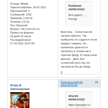
Откуда:
Мияки
Kuzkaser
Зарегистрирован
: 18-01-2011
написал(а):
Приглашений:
0
Сообщений:
1202
Всю дорогу .....
Уважение:
[+43/-0]
походу
Позитив:
[+1/-0]
Пол:
Мужской
Возраст:
69
[1956-09-12]
Воистину... Силою мысли
Провел на форуме:
загонял обратно. Так
18 дней 18 часов
колбасило,что садился после
Последний визит:
27-04-2021 10:57:00
каждого термика. Но...
километры дальности
грезились в голове,как в
горячем бреду. И гнали,гнали
дальше... День был
суперский,знать бы,что
так,выехал бы до обеда.
0
Поделиться
04-08-
25
Игорь В
2015 09:03:36
Заблокирован
ильгиз
написал(а):
https://paraplan.ru/forum/module