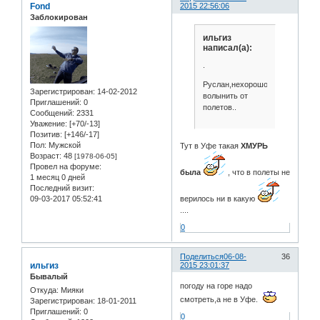
Fond
2015 22:56:06
Заблокирован
ильгиз
написал(а):
.
Руслан,нехорошо
Зарегистрирован
: 14-02-2012
волынить от
Приглашений:
0
полетов..
Сообщений:
2331
Уважение:
[+70/-13]
Позитив:
[+146/-17]
Пол:
Мужской
Тут в Уфе такая
ХМУРЬ
Возраст:
48
[1978-06-05]
Провел на форуме:
была
, что в полеты не
1 месяц 0 дней
Последний визит:
09-03-2017 05:52:41
верилось ни в какую
....
0
Поделиться
06-08-
36
ильгиз
2015 23:01:37
Бывалый
погоду на горе надо
Откуда:
Мияки
смотреть,а не в Уфе.
Зарегистрирован
: 18-01-2011
Приглашений:
0
0