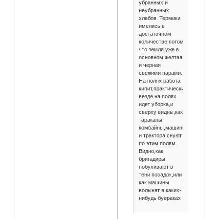
убранных и
неубранных
хлебов. Термики
имелись в
достаточном
количестве,потому
что земля уже в
основном желтая
и черная
свежими парами.
На полях работа
кипит,практически
везде на полях
идет уборка,и
сверху видны,как
тараканы-
комбайны,машины
и трактора снуют
по этим полям.
Видно,как
бригадиры
побухивают в
тени посадок,или
как машины
волынят в каких-
нибудь буераках