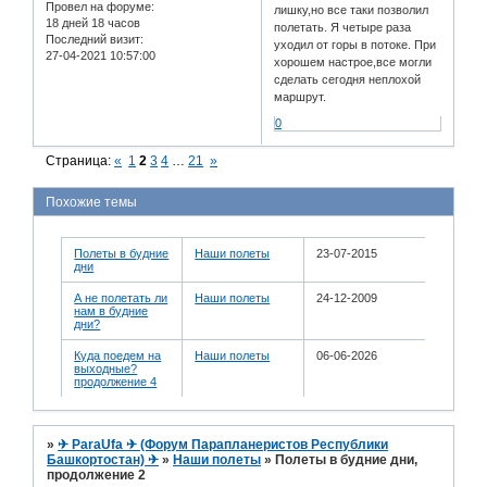
Провел на форуме:
лишку,но все таки позволил
18 дней 18 часов
полетать. Я четыре раза
Последний визит:
уходил от горы в потоке. При
27-04-2021 10:57:00
хорошем настрое,все могли
сделать сегодня неплохой
маршрут.
0
Страница:
«
1
2
3
4
…
21
»
Похожие темы
Полеты в будние
Наши полеты
23-07-2015
дни
А не полетать ли
Наши полеты
24-12-2009
нам в будние
дни?
Куда поедем на
Наши полеты
06-06-2026
выходные?
продолжение 4
»
✈ ParaUfa ✈ (Форум Парапланеристов Республики
Башкортостан) ✈
»
Наши полеты
»
Полеты в будние дни,
продолжение 2