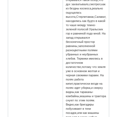
открывался такой обзор,что
дух захватывало,смотрел,как
из бездны космоса,реально
ощущалась
высота,Стерлитамак,Салават,Ишимб
находились как будто в какой
то чаше между темно-
зеленой полосой Уральских
гор и равниной подо мной. На
запад открывался
бесконечный простор
равнины,заполненной
разноцветными полями
убранных и неубранных
хлебов. Термики имелись в
достаточном
количестве,потому что земля
уже в основном желтая и
черная свежими парами. На
полях работа
кипит,практически везде на
полях идет уборка,и сверху
видны,как тараканы-
комбайны,машины и трактора
снуют по этим полям.
Видно,как бригадиры
побухивают в тени
посадок,или как машины