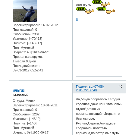
Аслыкуль
0
Зарегистрирован
: 14-02-2012
Приглашений:
0
Сообщений:
2331
Уважение:
[+70/-13]
Позитив:
[+146/-17]
Пол:
Мужской
Возраст:
48
[1978-06-05]
Провел на форуме:
1 месяц 0 дней
Последний визит:
09-03-2017 05:52:41
Поделиться
07-08-
40
ильгиз
2015 22:30:48
Бывалый
Да,банда собралась сегодня
Откуда:
Мияки
хорошая,даже наш "плановый
Зарегистрирован
: 18-01-2011
отдел",вечно их
Приглашений:
0
невыполняющий -Игорь,и то
Сообщений:
1202
был на горе.
Уважение:
[+43/-0]
Руслан,Серега,Айнур,все
Позитив:
[+1/-0]
Пол:
Мужской
собрались полетать
Возраст:
69
[1956-09-12]
серьезно,но ветер был чуть