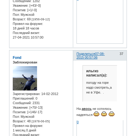
Сообщений:
1202
Уважение:
[+43/-0]
Позитив:
[+1/-0]
Пол:
Мужской
Возраст:
69
[1956-09-12]
Провел на форуме:
18 дней 18 часов
Последний визит:
27-04-2021 10:57:00
Поделиться
07-08-
37
Fond
2015 00:57:06
Заблокирован
ильгиз
написал(а):
погоду на горе
надо смотреть,а
не в Уфе. .
Зарегистрирован
: 14-02-2012
Приглашений:
0
Сообщений:
2331
Уважение:
[+70/-13]
На
авось
не хотелось
Позитив:
[+146/-17]
надеяться
Пол:
Мужской
Возраст:
48
[1978-06-05]
0
Провел на форуме:
1 месяц 0 дней
Последний визит: