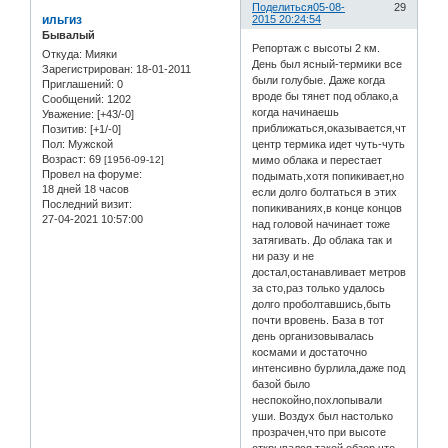
Поделиться
05-08-
29
ильгиз
2015 20:24:54
Бывалый
Репортаж с высоты 2 км.
Откуда:
Мияки
День был ясный-термики все
Зарегистрирован
: 18-01-2011
были голубые. Даже когда
Приглашений:
0
вроде бы тянет под облако,а
Сообщений:
1202
когда начинаешь
Уважение:
[+43/-0]
приближаться,оказывается,что
Позитив:
[+1/-0]
Пол:
Мужской
центр термика идет чуть-чуть
Возраст:
69
[1956-09-12]
мимо облака и перестает
Провел на форуме:
подымать,хотя попикивает,но
18 дней 18 часов
если долго болтаться в этих
Последний визит:
попикиваниях,в конце концов
27-04-2021 10:57:00
над головой начинает тоже
затягивать. До облака так и
ни разу и не
достал,останавливает метров
за сто,раз только удалось
долго проболтавшись,быть
почти вровень. База в тот
день организовывалась
космами и достаточно
интенсивно бурлила,даже под
базой было
неспокойно,похлопывали
уши. Воздух был настолько
прозрачен,что при высоте