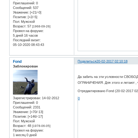
Приглашений:
0
Сообщений:
537
Уважение:
[+21/-0]
Позитив:
[+2/-5]
Пол:
Мужской
Возраст:
57
[1968-09-26]
Провел на форуме:
5 дней 16 часов
Последний визит:
05-10-2020 08:43:43
Fond
Поделиться
20-02-2017 02:10:18
Заблокирован
Да забить на эти условности СВОБО
ОГРАНИЧЕНИЯ. Для этого и летают , 
Отредактировано Fond (20-02-2017 02
Зарегистрирован
: 14-02-2012
0
Приглашений:
0
Сообщений:
2331
Уважение:
[+70/-13]
Позитив:
[+146/-17]
Пол:
Мужской
Возраст:
48
[1978-06-05]
Провел на форуме:
1 месяц 0 дней