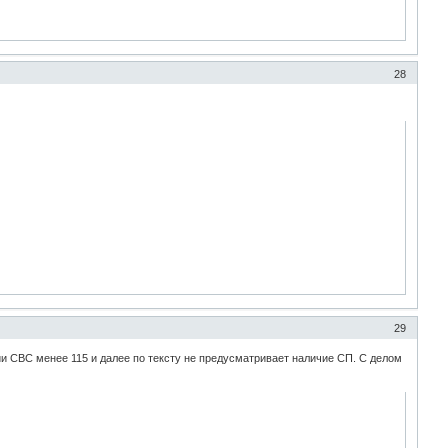
28
29
ции СВС менее 115 и далее по тексту не предусматривает наличие СП. С делом