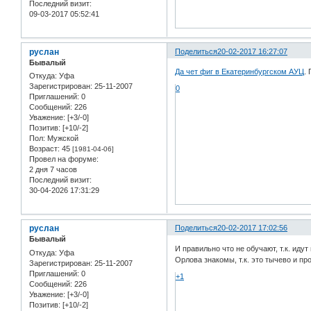
Последний визит:
09-03-2017 05:52:41
руслан
Поделиться
20-02-2017 16:27:07
Бывалый
Да чет фиг в Екатеринбургском АУЦ
.
Откуда:
Уфа
Зарегистрирован
: 25-11-2007
0
Приглашений:
0
Сообщений:
226
Уважение:
[+3/-0]
Позитив:
[+10/-2]
Пол:
Мужской
Возраст:
45
[1981-04-06]
Провел на форуме:
2 дня 7 часов
Последний визит:
30-04-2026 17:31:29
руслан
Поделиться
20-02-2017 17:02:56
Бывалый
И правильно что не обучают, т.к. ид
Откуда:
Уфа
Орлова знакомы, т.к. это тычево и пр
Зарегистрирован
: 25-11-2007
Приглашений:
0
+1
Сообщений:
226
Уважение:
[+3/-0]
Позитив:
[+10/-2]