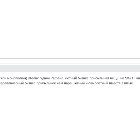
кой монополии)) Желаю удачи Рафаил. Летный бизнес прибыльная вещь, но SWOT ана
ак парапланерный бизнес прибыльнее чем парашютный и самолетный вместе взятые.