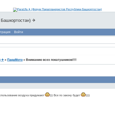
 Башкортостан) ✈
страция
Войти
) ✈
»
ПараМото
»
Вниманию всех покатушников!!!!
использование воздуха придумают
))) Все по закону будет
))))