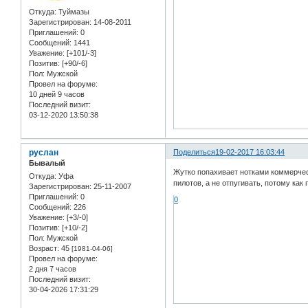
Откуда:
Туймазы
Зарегистрирован
: 14-08-2011
Приглашений:
0
Сообщений:
1441
Уважение:
[+101/-3]
Позитив:
[+90/-6]
Пол:
Мужской
Провел на форуме:
10 дней 9 часов
Последний визит:
03-12-2020 13:50:38
руслан
Поделиться
19-02-2017 16:03:44
Бывалый
Жутко попахивает нотками коммерчес
Откуда:
Уфа
пилотов, а не отпугивать, потому к
Зарегистрирован
: 25-11-2007
Приглашений:
0
0
Сообщений:
226
Уважение:
[+3/-0]
Позитив:
[+10/-2]
Пол:
Мужской
Возраст:
45
[1981-04-06]
Провел на форуме:
2 дня 7 часов
Последний визит:
30-04-2026 17:31:29