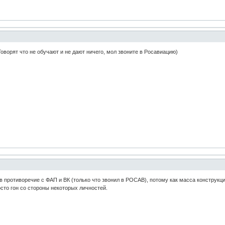
 Говорят что не обучают и не дают ничего, мол звоните в Росавиацию)
ут в противоречие с ФАП и ВК (только что звонил в РОСАВ), потому как масса конструк
осто гон со стороны некоторых личностей.