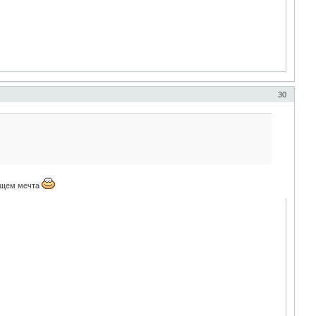
30
общем мечта