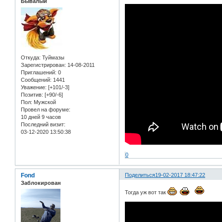
Бывалый
Откуда:
Туймазы
Зарегистрирован
: 14-08-2011
Приглашений:
0
Сообщений:
1441
Уважение:
[+101/-3]
Позитив:
[+90/-6]
Пол:
Мужской
Провел на форуме:
10 дней 9 часов
Последний визит:
03-12-2020 13:50:38
0
Fond
Поделиться
19-02-2017 18:47:22
Заблокирован
Тогда уж вот так