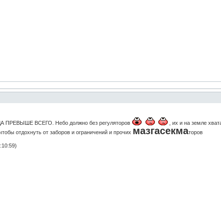
ДА ПРЕВЫШЕ ВСЕГО. Небо должно без регуляторов
, их и на земле хв
мазгасекма
чтобы отдохнуть от заборов и ограничений и прочих
торов
:10:59)