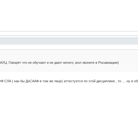
АУЦ. Говорят что не обучают и не дают ничего, мол звоните в Росавиацию)
 СЛА ( как-бы ДоСААФ в том же лице) аттестуется по этой дисциплине , то .... ну в 