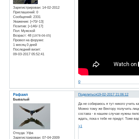
Зарегистрирован
: 14-02-2012
Приглашений:
0
Сообщений:
2331
Уважение:
[+70/-13]
Позитив:
[+146/-17]
Пол:
Мужской
Возраст:
48
[1978-06-05]
Провел на форуме:
1 месяц 0 дней
Последний визит:
09-03-2017 05:52:41
0
Рафаил
Поделиться
19-02-2017 21:06:12
Бывалый
Да не собираюсь я тут никого учить к
Можно тому же Вектору получить лице
состава - в нашем случае нужны пило
ждать, пока к тебе не придут. Тоже ва
+1
Откуда:
Уфа
Зарегистрирован
: 07-04-2009