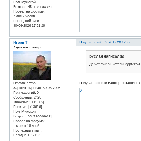
Пол:
Мужской
Возраст:
45
[1981-04-06]
Провел на форуме:
2 дня 7 часов
Последний визит:
30-04-2026 17:31:29
Игорь Т
Поделиться
20-02-2017 20:17:27
Администратор
руслан написал(а):
Да чет фиг в Екатеринбургском 
Получается если Башкортостанское ОФ
Откуда:
г.Уфа
Зарегистрирован
: 30-03-2006
0
Приглашений:
0
Сообщений:
2428
Уважение:
[+151/-5]
Позитив:
[+136/-6]
Пол:
Мужской
Возраст:
59
[1966-09-27]
Провел на форуме:
1 месяц 18 дней
Последний визит:
Сегодня 11:50:03