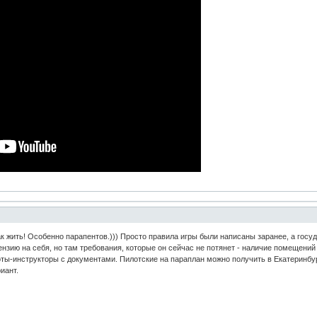
ак жить! Особенно парапентов.))) Просто правила игры были написаны заранее, а госуд
нзию на себя, но там требования, которые он сейчас не потянет - наличие помещений
ты-инструкторы с документами. Пилотские на параплан можно получить в Екатеринбур
риант.