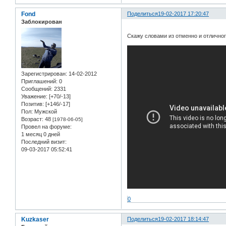
Fond
Поделиться
19-02-2017 17:20:47
Заблокирован
Скажу словами из отменно и отличн
Зарегистрирован
: 14-02-2012
Приглашений:
0
Сообщений:
2331
Уважение:
[+70/-13]
Позитив:
[+146/-17]
Пол:
Мужской
Возраст:
48
[1978-06-05]
Провел на форуме:
1 месяц 0 дней
Последний визит:
09-03-2017 05:52:41
0
Kuzkaser
Поделиться
19-02-2017 18:14:47