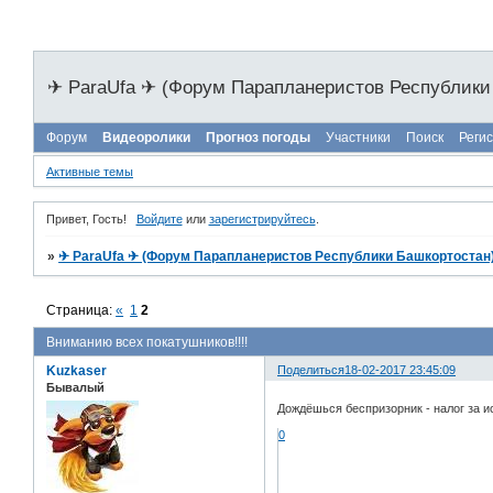
✈ ParaUfa ✈ (Форум Парапланеристов Республики
Форум
Видеоролики
Прогноз погоды
Участники
Поиск
Реги
Активные темы
Привет, Гость!
Войдите
или
зарегистрируйтесь
.
»
✈ ParaUfa ✈ (Форум Парапланеристов Республики Башкортостан
Страница:
«
1
2
Вниманию всех покатушников!!!!
Kuzkaser
Поделиться
18-02-2017 23:45:09
Бывалый
Дождёшься беспризорник - налог за 
0