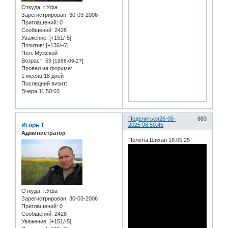
Откуда:
г.Уфа
Зарегистрирован
: 30-03-2006
Приглашений:
0
Сообщений:
2428
Уважение:
[+151/-5]
Позитив:
[+136/-6]
Пол:
Мужской
Возраст:
59
[1966-09-27]
Провел на форуме:
1 месяц 18 дней
Последний визит:
Вчера 11:50:03
Поделиться
26-05-
883
Игорь Т
2025 08:59:45
Администратор
Полёты Шихан 18.05.25
Откуда:
г.Уфа
Зарегистрирован
: 30-03-2006
Приглашений:
0
Сообщений:
2428
Уважение:
[+151/-5]