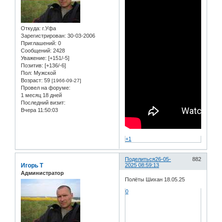
Откуда:
г.Уфа
Зарегистрирован
: 30-03-2006
Приглашений:
0
Сообщений:
2428
Уважение:
[+151/-5]
Позитив:
[+136/-6]
Пол:
Мужской
Возраст:
59
[1966-09-27]
Провел на форуме:
1 месяц 18 дней
Последний визит:
Вчера 11:50:03
+1
Поделиться
26-05-
882
Игорь Т
2025 08:59:13
Администратор
Полёты Шихан 18.05.25
0