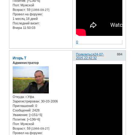
Позитив:
[+136/-6]
Пол:
Мужской
Возраст:
59
[1966-09-27]
Провел на форуме:
1 месяц 18 дней
Последний визит:
Вчера 11:50:03
0
Поделиться
24-07-
884
Игорь Т
2025 22:42:32
Администратор
Откуда:
г.Уфа
Зарегистрирован
: 30-03-2006
Приглашений:
0
Сообщений:
2428
Уважение:
[+151/-5]
Позитив:
[+136/-6]
Пол:
Мужской
Возраст:
59
[1966-09-27]
Провел на форуме: