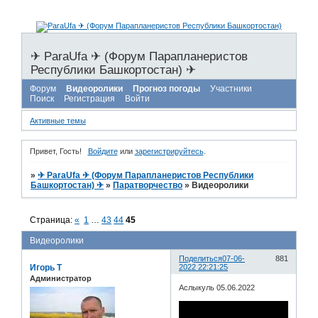
✈ ParaUfa ✈ (Форум Парапланеристов
Республики Башкортостан) ✈
Форум
Видеоролики
Прогноз погоды
Участники
Поиск
Регистрация
Войти
Активные темы
Привет, Гость!
Войдите
или
зарегистрируйтесь
.
»
✈ ParaUfa ✈ (Форум Парапланеристов Республики
Башкортостан) ✈
»
Паратворчество
»
Видеоролики
Страница:
«
1
…
43
44
45
Видеоролики
Поделиться
07-06-
881
Игорь Т
2022 22:21:25
Администратор
Аслыкуль 05.06.2022