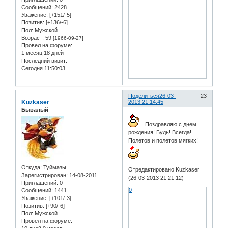
Сообщений:
2428
Уважение:
[+151/-5]
Позитив:
[+136/-6]
Пол:
Мужской
Возраст:
59
[1966-09-27]
Провел на форуме:
1 месяц 18 дней
Последний визит:
Сегодня 11:50:03
Поделиться
26-03-
23
Kuzkaser
2013 21:14:45
Бывалый
Поздравляю с днем
рождения! Будь! Всегда!
Полетов и полетов мягких!
Откуда:
Туймазы
Отредактировано Kuzkaser
Зарегистрирован
: 14-08-2011
(26-03-2013 21:21:12)
Приглашений:
0
0
Сообщений:
1441
Уважение:
[+101/-3]
Позитив:
[+90/-6]
Пол:
Мужской
Провел на форуме: