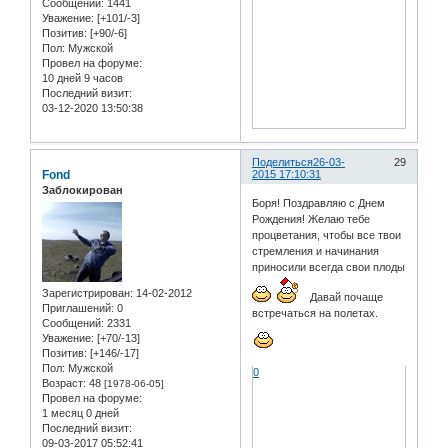
Сообщений:
1441
Уважение:
[+101/-3]
Позитив:
[+90/-6]
Пол:
Мужской
Провел на форуме:
10 дней 9 часов
Последний визит:
03-12-2020 13:50:38
Поделиться
26-03-
29
Fond
2015 17:10:31
Заблокирован
Боря! Поздравляю с Днем
Рождения! Желаю тебе
процветания, чтобы все твои
стремления и начинания
приносили всегда свои плоды
Зарегистрирован
: 14-02-2012
Давай почаще
Приглашений:
0
встречаться на полетах.
Сообщений:
2331
Уважение:
[+70/-13]
Позитив:
[+146/-17]
Пол:
Мужской
0
Возраст:
48
[1978-06-05]
Провел на форуме:
1 месяц 0 дней
Последний визит:
09-03-2017 05:52:41