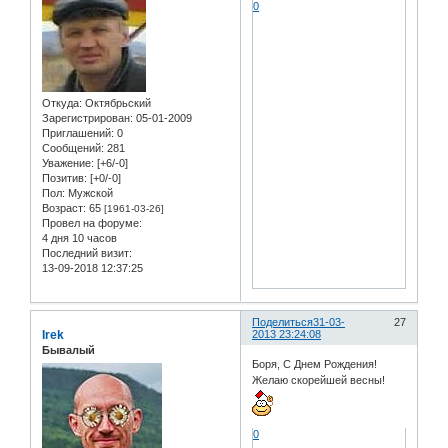
0
Откуда:
Октябрьский
Зарегистрирован
: 05-01-2009
Приглашений:
0
Сообщений:
281
Уважение:
[+6/-0]
Позитив:
[+0/-0]
Пол:
Мужской
Возраст:
65
[1961-03-26]
Провел на форуме:
4 дня 10 часов
Последний визит:
13-09-2018 12:37:25
Поделиться
31-03-
27
Irek
2013 23:24:08
Бывалый
Боря, С Днем Рождения!
Желаю скорейшей весны!
0