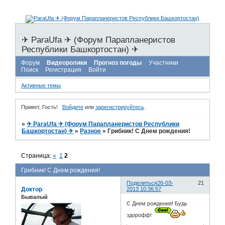
✈ ParaUfa ✈ (Форум Парапланеристов
Республики Башкортостан) ✈
Форум
Видеоролики
Прогноз погоды
Участники
Поиск
Регистрация
Войти
Активные темы
Привет, Гость!
Войдите
или
зарегистрируйтесь
.
»
✈ ParaUfa ✈ (Форум Парапланеристов Республики
Башкортостан) ✈
»
Разное
»
Грибник! С Днем рождения!
Страница:
«
1
2
Грибник! С Днем рождения!
Поделиться
26-03-
21
Доктор
2013 10:36:57
Бывалый
С Днем рождения! Будь
здорофф!