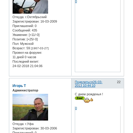
0
Откуда:
г.Октябрьский
Зарегистрирован
: 16-03-2009
Приглашений:
0
Сообщений:
435
Уважение:
[+11/-0]
Позитив:
[+25/-0]
Пол:
Мужской
Возраст:
59
[1967-03-27]
Провел на форуме:
11 дней 0 часов
Последний визит:
24-02-2018 21:04:06
Поделиться
26-03-
22
Игорь Т
2013 10:44:10
Администратор
С днем рожденья !
0
Откуда:
г.Уфа
Зарегистрирован
: 30-03-2006
Приглашений:
0