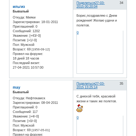
Поделиться
27-03-
34
ильгиз
2015 00:20:04
Бывалый
Борис,поздравляю с Днем
Откуда:
Мияки
рождения! Желаю удачи и
Зарегистрирован
: 18-01-2011
полетов.
Приглашений:
0
Сообщений:
1202
0
Уважение:
[+43/-0]
Позитив:
[+1/-0]
Пол:
Мужской
Возраст:
69
[1956-09-12]
Провел на форуме:
18 дней 18 часов
Последний визит:
27-04-2021 10:57:00
Поделиться
27-03-
35
may
2015 13:25:14
Бывалый
С днюхой тебя, красивой
Откуда:
Нефтекамск
жизни и таких же полетов.
Зарегистрирован
: 08-04-2011
Приглашений:
0
Сообщений:
117
Уважение:
[+4/-0]
0
Позитив:
[+0/-0]
Пол:
Мужской
Возраст:
69
[1957-05-01]
Провел на форуме: