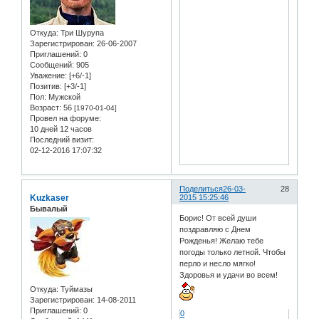
Откуда:
Три Шурупа
Зарегистрирован
: 26-06-2007
Приглашений:
0
Сообщений:
905
Уважение:
[+6/-1]
Позитив:
[+3/-1]
Пол:
Мужской
Возраст:
56
[1970-01-04]
Провел на форуме:
10 дней 12 часов
Последний визит:
02-12-2016 17:07:32
Поделиться
26-03-
28
Kuzkaser
2015 15:25:46
Бывалый
Борис! От всей души
поздравляю с Днем
Рожденья! Желаю тебе
погоды только летной. Чтобы
перло и несло мягко!
Здоровья и удачи во всем!
Откуда:
Туймазы
Зарегистрирован
: 14-08-2011
Приглашений:
0
0