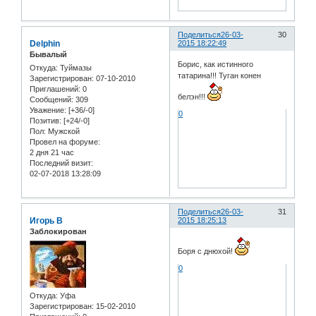
Поделиться
26-03-
30
Delphin
2015 18:22:49
Бывалый
Борис, как истинного
Откуда:
Туймазы
татарина!!! Туган конен
Зарегистрирован
: 07-10-2010
Приглашений:
0
белэн!!!
Сообщений:
309
Уважение:
[+36/-0]
0
Позитив:
[+24/-0]
Пол:
Мужской
Провел на форуме:
2 дня 21 час
Последний визит:
02-07-2018 13:28:09
Поделиться
26-03-
31
Игорь В
2015 18:25:13
Заблокирован
Боря с днюхой!
0
Откуда:
Уфа
Зарегистрирован
: 15-02-2010