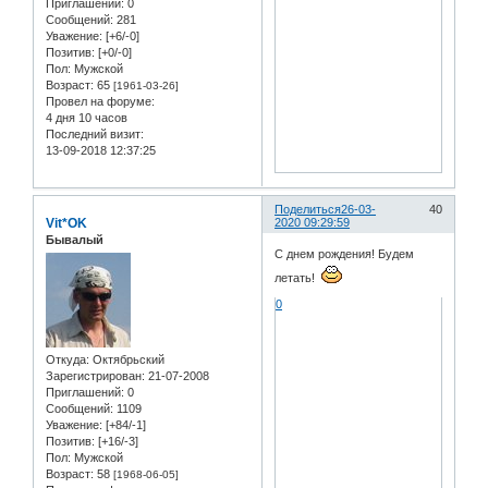
Приглашений:
0
Сообщений:
281
Уважение:
[+6/-0]
Позитив:
[+0/-0]
Пол:
Мужской
Возраст:
65
[1961-03-26]
Провел на форуме:
4 дня 10 часов
Последний визит:
13-09-2018 12:37:25
Поделиться
26-03-
40
Vit*OK
2020 09:29:59
Бывалый
С днем рождения! Будем
летать!
0
Откуда:
Oктябрьский
Зарегистрирован
: 21-07-2008
Приглашений:
0
Сообщений:
1109
Уважение:
[+84/-1]
Позитив:
[+16/-3]
Пол:
Мужской
Возраст:
58
[1968-06-05]