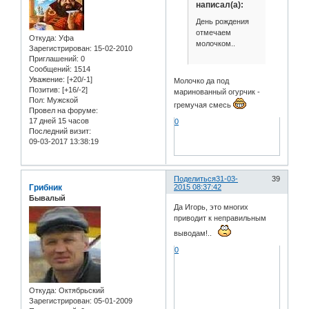
написал(а):
День рождения
отмечаем
Откуда:
Уфа
молочком..
Зарегистрирован
: 15-02-2010
Приглашений:
0
Сообщений:
1514
Уважение:
[+20/-1]
Молочко да под
Позитив:
[+16/-2]
маринованный огурчик -
Пол:
Мужской
гремучая смесь
Провел на форуме:
17 дней 15 часов
0
Последний визит:
09-03-2017 13:38:19
Поделиться
31-03-
39
Грибник
2015 08:37:42
Бывалый
Да Игорь, это многих
приводит к неправильным
выводам!..
0
Откуда:
Октябрьский
Зарегистрирован
: 05-01-2009