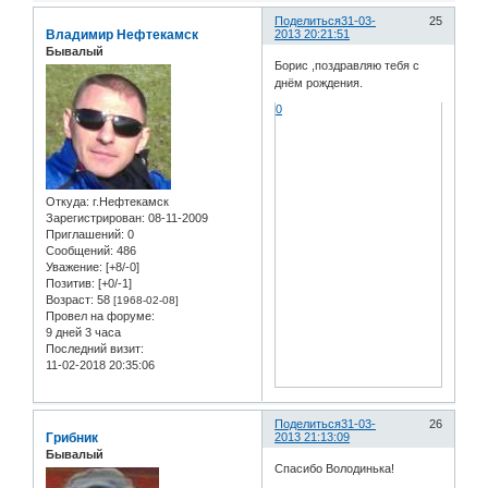
Поделиться
31-03-
25
Владимир Нефтекамск
2013 20:21:51
Бывалый
Борис ,поздравляю тебя с
днём рождения.
0
Откуда:
г.Нефтекамск
Зарегистрирован
: 08-11-2009
Приглашений:
0
Сообщений:
486
Уважение:
[+8/-0]
Позитив:
[+0/-1]
Возраст:
58
[1968-02-08]
Провел на форуме:
9 дней 3 часа
Последний визит:
11-02-2018 20:35:06
Поделиться
31-03-
26
Грибник
2013 21:13:09
Бывалый
Спасибо Володинька!