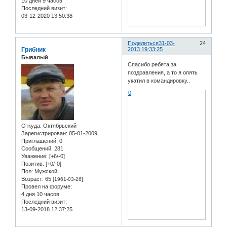
10 дней 9 часов
Последний визит:
03-12-2020 13:50:38
Поделиться
31-03-
24
Грибник
2013 19:33:25
Бывалый
Спасибо ребята за
поздравления, а то я опять
укатил в командировку..
0
Откуда:
Октябрьский
Зарегистрирован
: 05-01-2009
Приглашений:
0
Сообщений:
281
Уважение:
[+6/-0]
Позитив:
[+0/-0]
Пол:
Мужской
Возраст:
65
[1961-03-26]
Провел на форуме:
4 дня 10 часов
Последний визит:
13-09-2018 12:37:25