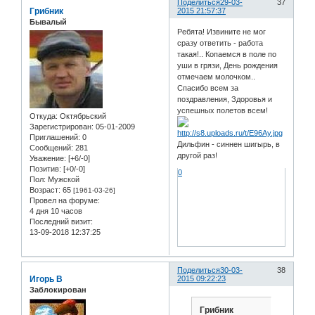
Поделиться
29-03-
37
Грибник
2015 21:57:37
Бывалый
Ребята! Извините не мог
сразу ответить - работа
такая!.. Копаемся в поле по
уши в грязи, День рождения
отмечаем молочком..
Спасибо всем за
поздравления, Здоровья и
успешных полетов всем!
Откуда:
Октябрьский
Зарегистрирован
: 05-01-2009
Приглашений:
0
Дильфин - синнен шигырь, в
Сообщений:
281
другой раз!
Уважение:
[+6/-0]
Позитив:
[+0/-0]
0
Пол:
Мужской
Возраст:
65
[1961-03-26]
Провел на форуме:
4 дня 10 часов
Последний визит:
13-09-2018 12:37:25
Поделиться
30-03-
38
Игорь В
2015 09:22:23
Заблокирован
Грибник