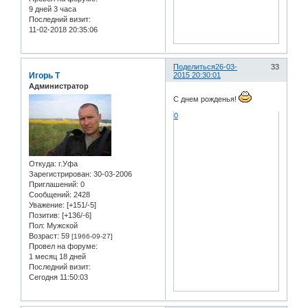
9 дней 3 часа
Последний визит:
11-02-2018 20:35:06
Поделиться
26-03-
33
Игорь Т
2015 20:30:01
Администратор
С днем рожденья!
0
Откуда:
г.Уфа
Зарегистрирован
: 30-03-2006
Приглашений:
0
Сообщений:
2428
Уважение:
[+151/-5]
Позитив:
[+136/-6]
Пол:
Мужской
Возраст:
59
[1966-09-27]
Провел на форуме:
1 месяц 18 дней
Последний визит:
Сегодня 11:50:03