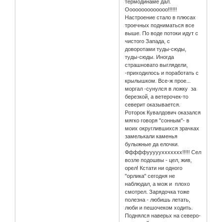
термодинаме дал.
Оооооооооооооо!!!!!!
Настроение стало в плюсах
троечных подниматься все
выше. По воде потоки идут с
чистого Запада, с
доворотами туды-сюды,
туды-сюды. Иногда
страшновато выглядели,
-приходилось и поработать с
крылышком. Все-ж прое...
моргал -сунулся в ложку за
березкой, а ветерочек-то
северит оказывается.
Роторок Кувалдович оказался
мягко говоря "сонным"- в
моих округлившихся зрачках
замелькали каменья
булыжные да елочки.
Фффффуууууххххххх!!!!! Сел
возле подошвы - цел, жив,
орел! Кстати ни одного
"орлика" сегодня не
наблюдал, а мож и плохо
смотрел. Зарядочка тоже
полезна - любишь летать,
люби и пешочеком ходить.
Поднялся наверьх на северо-