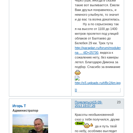
через уши, иногда в сказки
такие вот выливается. Ежели
Вам друзья понравилось, и
немного улыбнуло, то значит
и до вас та волна докатилась.
Ну а по серьезному так
я на высоте от 1100 до 1400
метров пролетел под улицей
облаков от Балтаево до
Белебея 29 км. Трек тута
http://paraplan.ru/forum/modules.php?
na … tID=25730,
видоса к
сожалению нету, без камеры
летел. Благодарю Димона за
подбор. Спасибо за внимание
0
Поделиться
15-09-
23
Игорь Т
2013 19:07:26
Администратор
Красоты необыкновенной
сказ у тебя получился, друже
да и путь твой
по небу, особливо выглядит