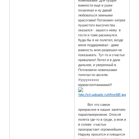
ноженьками. Для пущей
важности еще и ушки
позагинал и ну давай
любоваться земными
красотами! Потокович хитрее
пушистого высочества
оказался - зашел к нему в
гости и тоже раскинулся.
Куда-бы я не полетел, везде
меня поддерживал - даже
важность мою разрешил не
показывать. Тут-то и счастье
привалило! Летел я в дали
дальние, и уверенный в
Потоковиче ноженьками
топотал по акселю.
Ууууухххххх
крррасооотааааааа!!!
Вот это самое
прекрасное в наших занятиях
парапланеризмом. Опосля
полета где-то в груди, а мож и
в голове счастье
произрастает огромнейшее.
Наружу просится и плещется