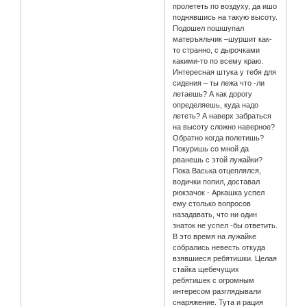
пролететь по воздуху, да ишо
поднявшись на такую высоту.
Подошел пошшупал
матеръяльчик –шуршит как-
то странно, с дырочками
какими-то по всему краю.
Интересная штука у тебя для
сидения – ты лежа что -ли
летаешь? А как дорогу
определяешь, куда надо
лететь? А наверх забраться
на высоту сложно наверное?
Обратно когда полетишь?
Покуришь со мной да
рванешь с этой лужайки?
Пока Васька отцеплялся,
водички попил, доставал
рюкзачок - Аркашка успел
ему столько вопросов
назадавать, что ни один
знаток не успел -бы ответить.
В это время на лужайке
собрались невесть откуда
взявшиеся ребятишки. Целая
стайка щебечущих
ребятишек с огромным
интересом разглядывали
снаряжение. Тута и рация