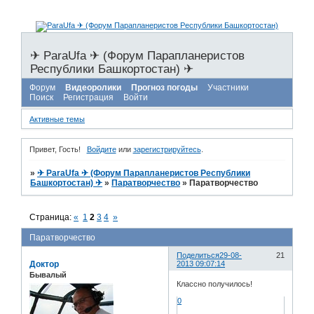
✈ ParaUfa ✈ (Форум Парапланеристов
Республики Башкортостан) ✈
Форум
Видеоролики
Прогноз погоды
Участники
Поиск
Регистрация
Войти
Активные темы
Привет, Гость!
Войдите
или
зарегистрируйтесь
.
»
✈ ParaUfa ✈ (Форум Парапланеристов Республики
Башкортостан) ✈
»
Паратворчество
»
Паратворчество
Страница:
«
1
2
3
4
»
Паратворчество
Поделиться
29-08-
21
Доктор
2013 09:07:14
Бывалый
Классно получилось!
0