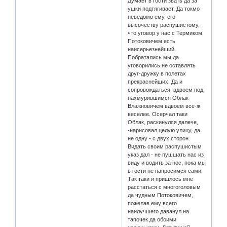
Думает в гости звать да за
ушки подтягивает. Да токмо
неведомо ему, его
высочеству распушистому,
что уговор у нас с Термиком
Потоковичем есть
наисерьезнейший.
Побратались мы да
уговорились не оставлять
друг-дружку в полетах
прекраснейших. Да и
сопровождаться вдвоем под
нахмурившимся Облак
Влажновичем вдвоем все-ж
веселее. Осерчал таки
Облак, раскинулся далече,
-нарисовал целую улицу, да
не одну - с двух сторон.
Видать своим распушистым
указ дал - не пушшать нас из
виду и водить за нос, пока мы
в гости не напросимся сами.
Так таки и пришлось мне
расстаться с многоголовым
да чудным Потоковичем,
пожелав ему всего
наилучшего даванул на
тапочек да обоими