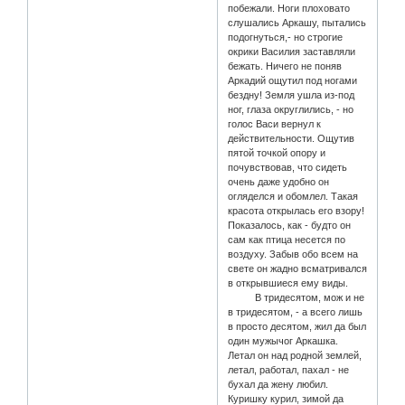
побежали. Ноги плоховато
слушались Аркашу, пытались
подогнуться,- но строгие
окрики Василия заставляли
бежать. Ничего не поняв
Аркадий ощутил под ногами
бездну! Земля ушла из-под
ног, глаза округлились, - но
голос Васи вернул к
действительности. Ощутив
пятой точкой опору и
почувствовав, что сидеть
очень даже удобно он
огляделся и обомлел. Такая
красота открылась его взору!
Показалось, как - будто он
сам как птица несется по
воздуху. Забыв обо всем на
свете он жадно всматривался
в открывшиеся ему виды.
В тридесятом, мож и не
в тридесятом, - а всего лишь
в просто десятом, жил да был
один мужычог Аркашка.
Летал он над родной землей,
летал, работал, пахал - не
бухал да жену любил.
Куришку курил, зимой да