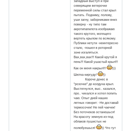
западный выступ и при
северящем ветерочке
переменной силы стал крыл
пытать. Подниму, положу,
уши загну, заборниками вниз
поверну - ну типо там
акротипапилота изображаю
такого крутого, могещего
вертеть крылом по всякому.
Публики нетути -неинтересно
стало, -пошел в роторной
зоне изгаляться.
Вах,вах,вах!!! Какой крутой я
пень!!! Какой ушастый крыл!!!
Как он меня накрыл!!!
)))
Шютка киргуду!
))
Короче донес в
"розочке" до колдуна крыл.
Выстегнулся, выс.. казался,
про.. чихался и хотел попить
чаю. Опыт дней наших
летных говорит: -Не доставай
термосочек! Не пей чаечек!
Без поточеков останешься!
На красоту земную из-под
облаков пушистых не
полюбуешься!
)) Что тут