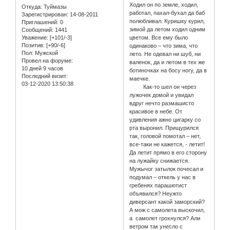
Ходил он по земле, ходил,
Откуда:
Туймазы
работал, пахал-бухал да баб
Зарегистрирован
: 14-08-2011
полюбливал. Куришку курил,
Приглашений:
0
зимой да летом ходил одним
Сообщений:
1441
Уважение:
[+101/-3]
цветом. Все ему было
Позитив:
[+90/-6]
одинаково – что зима, что
Пол:
Мужской
лето. Не одевал ни шуб, ни
Провел на форуме:
валенок, да и летом в тех же
10 дней 9 часов
ботиночках на босу ногу, да в
Последний визит:
маечке.
03-12-2020 13:50:38
Как-то шел он через
лужочек домой и увидал
вдруг нечто размашисто
красивое в небе. От
удивления ажно цигарку со
рта выронил. Прищурился
так, головой помотал – нет,
все-таки не кажется, - летит!
Да летит прямо в его сторону
на лужайку снижается.
Мужычог затылок почесал и
подумал – откель у нас в
гребенях парашютист
объявился? Неужто
диверсант какой заморский?
А мож с самолета выскочил,
а самолет грохнулся? Али
ветром так унесло с