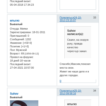
Последний визит:
05-04-2018 17:34:23
Поделиться
24-10-
33
ильгиз
2013 23:15:07
Бывалый
Откуда:
Мияки
Suhov
Зарегистрирован
: 18-01-2011
написал(а):
Приглашений:
0
Сообщений:
1202
Сваял, на скорую
Уважение:
[+43/-0]
руку, правда
Позитив:
[+1/-0]
качество
Пол:
Мужской
чересчур зажал.
Возраст:
69
[1956-09-12]
Провел на форуме:
18 дней 18 часов
Спасибо,Максим,показал
Последний визит:
27-04-2021 10:57:00
места свои.
Живет же наше дело и в
других городах.
0
Поделиться
25-10-
34
Suhov
2013 09:58:16
Бывалый
ильгиз