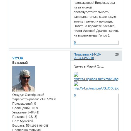
наслаждение! Видеокамера
из за низкой
светочувствительности
записала только маленькую
толику прелести природы.
Полет на паралёте Касатка,
пилот Алексей Дракон, запись
на видеокамеру Гопро 1
0
Поделиться
14-10-
28
Vit*OK
2013 14:55:18
Бывалый
Где-то в Марий Эл...
Откуда:
Oктябрьский
0
Зарегистрирован
: 21-07-2008
Приглашений:
0
Сообщений:
1109
Уважение:
[+84/-1]
Позитив:
[+16/-3]
Пол:
Мужской
Возраст:
58
[1968-06-05]
Провел на форуме: