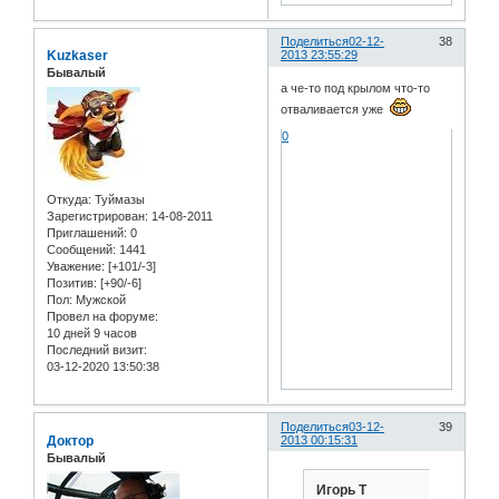
Поделиться
02-12-
38
Kuzkaser
2013 23:55:29
Бывалый
а че-то под крылом что-то
отваливается уже
0
Откуда:
Туймазы
Зарегистрирован
: 14-08-2011
Приглашений:
0
Сообщений:
1441
Уважение:
[+101/-3]
Позитив:
[+90/-6]
Пол:
Мужской
Провел на форуме:
10 дней 9 часов
Последний визит:
03-12-2020 13:50:38
Поделиться
03-12-
39
Доктор
2013 00:15:31
Бывалый
Игорь Т