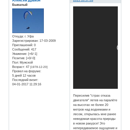
Алексей Дракон
2013 10:37:09
Бывалый
Откуда:
г. Уфа
Зарегистрирован
: 17-03-2009
Приглашений:
0
Сообщений:
417
Уважение:
[+6/-1]
Позитив:
[+0/-0]
Пол:
Мужской
Возраст:
47
[1978-12-20]
Провел на форуме:
5 дней 12 часов
Последний визит:
04-01-2017 11:29:16
Пересилив "страх отказа
двигателя" летев на паралёте
на высотах не более 20
метров над водоемами и
лесом, открылась мне ранее
неведомая красота природы
в новом ракурсе! Это
непередаваемое ощущение и