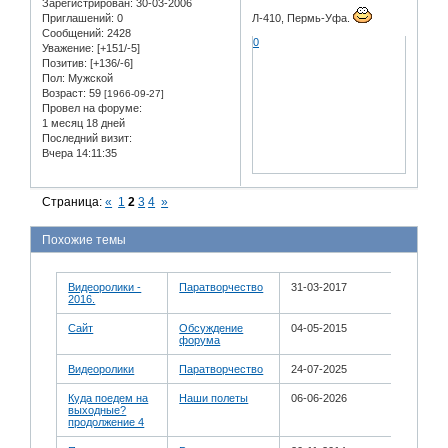
Зарегистрирован
: 30-03-2006
Л-410, Пермь-Уфа.
Приглашений:
0
Сообщений:
2428
0
Уважение:
[+151/-5]
Позитив:
[+136/-6]
Пол:
Мужской
Возраст:
59
[1966-09-27]
Провел на форуме:
1 месяц 18 дней
Последний визит:
Вчера 14:11:35
Страница:
«
1
2
3
4
»
Похожие темы
Видеоролики -
Паратворчество
31-03-2017
2016.
Сайт
Обсуждение
04-05-2015
форума
Видеоролики
Паратворчество
24-07-2025
Куда поедем на
Наши полеты
06-06-2026
выходные?
продолжение 4