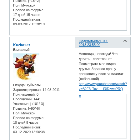
Позитив:
[+16/-2]
Пол:
Мужской
Провел на форуме:
17 дней 15 часов
Последний визит:
09-03-2017 13:38:19
Поделиться
21-09-
25
Kuzkaser
2013 23:55:00
Бывалый
Непогода, непогода! Что
делать - полетов нет.
Посмотрите мое видео
друзья. Заранее прошу
прощения у всех за плагиат
(небольшой).
http://www.youtube.com/watch?
Откуда:
Туймазы
v=B2F3LTcz … iRiDzwePRQ
Зарегистрирован
: 14-08-2011
Приглашений:
0
0
Сообщений:
1441
Уважение:
[+101/-3]
Позитив:
[+90/-6]
Пол:
Мужской
Провел на форуме:
10 дней 9 часов
Последний визит:
03-12-2020 13:50:38