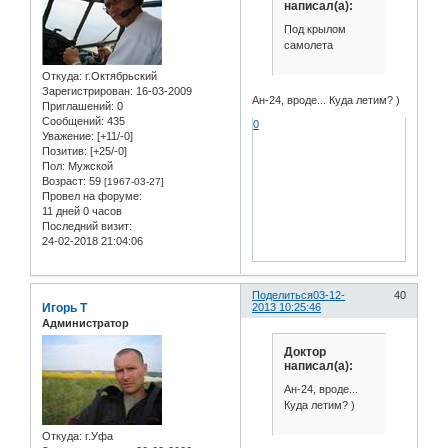
написал(а):
Под крылом
самолета
Откуда:
г.Октябрьский
Зарегистрирован
: 16-03-2009
Ан-24, вроде... Куда летим? )
Приглашений:
0
Сообщений:
435
0
Уважение:
[+11/-0]
Позитив:
[+25/-0]
Пол:
Мужской
Возраст:
59
[1967-03-27]
Провел на форуме:
11 дней 0 часов
Последний визит:
24-02-2018 21:04:06
Поделиться
03-12-
40
Игорь Т
2013 10:25:46
Администратор
Доктор
написал(а):
Ан-24, вроде...
Куда летим? )
Откуда:
г.Уфа