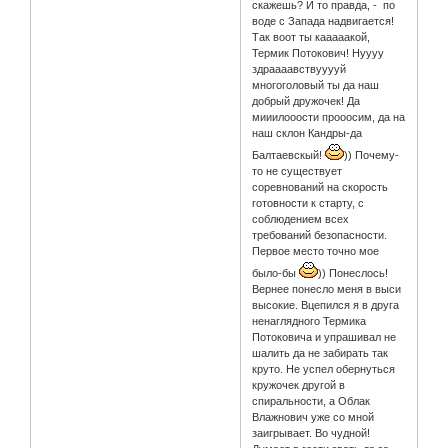
скажешь? И то правда, - по
воде с Запада надвигается!
Так воот ты кааааакой,
Термик Потокович! Нуууу
здраааавствууууй
многоголовый ты да наш
добрый дружочек! Да
мииилооости прооосим, да на
наш склон Кандры-да
Балтаевскый!
)) Почему-
то не существует
соревнований на скорость
готовности к старту, с
соблюдением всех
требований безопасности.
Первое место точно мое
было-бы
)) Понеслось!
Вернее понесло меня в выси
высокие. Вцепился я в друга
ненаглядного Термика
Потоковича и упрашивал не
шалить да не забирать так
круто. Не успел обернуться
кружочек другой в
спиральности, а Облак
Влажнович уже со мной
заигрывает. Во чудной!