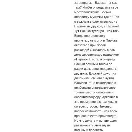
заговорила: - Васька, ты как
там? Чтобы определить свое
местоположение Васька
спросил у мужичка где я? Тот
с важным видом ответил: - в
Париже ты дружок, в Париже!
Тут Васька тупанул – как так?
Вроде всего сотенку
пролетел, не мог я в Париже
оказаться при любом
раскладе! Оказалось в сам
деле деревенька с названием
«Париж». Настала очередь
Васьки важным тоном по
рации дать свои координаты
друзьям. Дружный хохот из
динамика немного смутил
Василия. Еще поколдовав с
приборами определил свое
точное местоположение и
сообщил подбору. Аркашка в
это время все изучал крыло
со всех сторон. Наконец
попросил показать, как весь
процесс взлета происходит.
Ну что делать – лучше один
раз показать, чем гнуть
пальцы и пояснять.