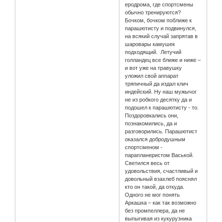
еродрома, где спортсмены
обычно тренируются?
Бочком, бочком поближе к
парашютисту и подвинулся,
на всякий случай запрятав в
шаровары камушек
подходящий. Летучий
голландец все ближе и ниже –
и вот уже на травушку
уложил свой аппарат
тряпичный да издал клич
индейский. Ну наш мужычог
не из робкого десятку да и
подошел к парашютисту - то.
Поздоровкались они,
познакомились, да и
разговорились. Парашютист
оказался добродушным
спортсменом -
парапланеристом Васькой.
Светился весь от
удовольствия, счастливый и
довольный взахлеб пояснял
кто он такой, да откуда.
Одного не мог понять
Аркашка – как так возможно
без промпеллера, да не
выпыгивая из кукурузника