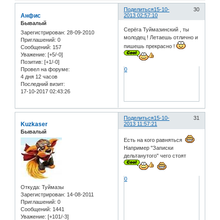
Поделиться
15-10-
30
Анфис
2013 02:57:10
Бывалый
Серёга Туймазинский , ты
Зарегистрирован
: 28-09-2010
молодец ! Летаешь отлично и
Приглашений:
0
пишешь прекрасно !
Сообщений:
157
Уважение:
[+5/-0]
Позитив:
[+1/-0]
Провел на форуме:
0
4 дня 12 часов
Последний визит:
17-10-2017 02:43:26
Поделиться
15-10-
31
Kuzkaser
2013 11:57:21
Бывалый
Есть на кого равняться
Например "Записки
дельтанутого" чего стоят
0
Откуда:
Туймазы
Зарегистрирован
: 14-08-2011
Приглашений:
0
Сообщений:
1441
Уважение:
[+101/-3]