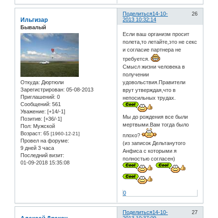
Поделиться
14-10-
26
Ильгизар
2013 10:32:14
Бывалый
Если ваш организм просит
полета,то летайте,это не секс
и согласие партнера не
требуется.
Смысл жизни человека в
получении
удовольствия.Правители
Откуда:
Дюртюли
Зарегистрирован
: 05-08-2013
врут утверждая,что в
Приглашений:
0
непосильных трудах.
Сообщений:
561
Уважение:
[+14/-1]
Мы до рождения все были
Позитив:
[+36/-1]
мертвыми.Вам тогда было
Пол:
Мужской
Возраст:
65
[1960-12-21]
плохо?
Провел на форуме:
(из записок Дельтанутого
9 дней 3 часа
Анфиса с которыми я
Последний визит:
полностью согласен)
01-09-2018 15:35:08
0
Поделиться
14-10-
27