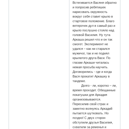
Встегивается Васяня обратно
и попросив ребятишек
нарисовать окружность
вокруг себя ставит крыло в
стартовое положение. Благо
ветерочек дул в самый раз и
крыло послушно стояло над
головой Василия. Ну тута
Аркаша решил что и он так
смогет. Эксперимент не
удался – как ни старался
мужичог, так и не поднял
крылатого друга Васи. По
глазам Аркаши читалась
немая просьба научить.
Договорились - где и когда
Вася прокатит Аркашку в
тандеме.
Долго - ли, коротко – ли,
время проходит. Обещанные
покатушки для Аркадия
организовываются.
Пересилив свой страх и
заметно волнуясь Аркадий
пытается шутковать. Но
поздно! С двух сторон
обступили друзья Василия,
схватили за ременья и