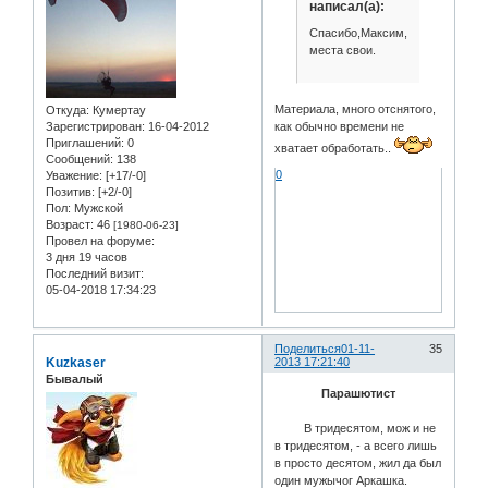
написал(а):
Спасибо,Максим,показал
места свои.
Материала, много отснятого,
Откуда:
Кумертау
Зарегистрирован
: 16-04-2012
как обычно времени не
Приглашений:
0
хватает обработать..
Сообщений:
138
0
Уважение:
[+17/-0]
Позитив:
[+2/-0]
Пол:
Мужской
Возраст:
46
[1980-06-23]
Провел на форуме:
3 дня 19 часов
Последний визит:
05-04-2018 17:34:23
Поделиться
01-11-
35
Kuzkaser
2013 17:21:40
Бывалый
Парашютист
В тридесятом, мож и не
в тридесятом, - а всего лишь
в просто десятом, жил да был
один мужычог Аркашка.