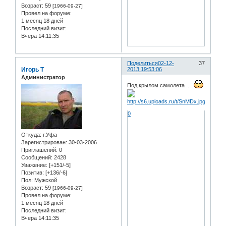
Возраст:
59
[1966-09-27]
Провел на форуме:
1 месяц 18 дней
Последний визит:
Вчера 14:11:35
Поделиться
02-12-
37
Игорь Т
2013 19:53:06
Администратор
Под крылом самолета ...
0
Откуда:
г.Уфа
Зарегистрирован
: 30-03-2006
Приглашений:
0
Сообщений:
2428
Уважение:
[+151/-5]
Позитив:
[+136/-6]
Пол:
Мужской
Возраст:
59
[1966-09-27]
Провел на форуме:
1 месяц 18 дней
Последний визит:
Вчера 14:11:35