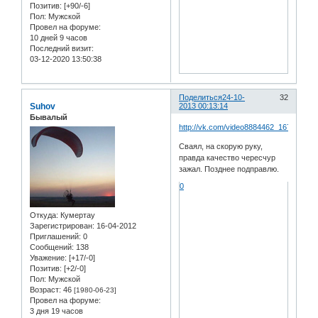
Позитив:
[+90/-6]
Пол:
Мужской
Провел на форуме:
10 дней 9 часов
Последний визит:
03-12-2020 13:50:38
Поделиться
24-10-
32
Suhov
2013 00:13:14
Бывалый
http://vk.com/video8884462_167051605
Сваял, на скорую руку,
правда качество чересчур
зажал. Позднее подправлю.
0
Откуда:
Кумертау
Зарегистрирован
: 16-04-2012
Приглашений:
0
Сообщений:
138
Уважение:
[+17/-0]
Позитив:
[+2/-0]
Пол:
Мужской
Возраст:
46
[1980-06-23]
Провел на форуме:
3 дня 19 часов