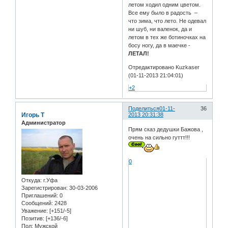
летом ходил одним цветом.
Все ему было в радость –
что зима, что лето. Не одевал
ни шуб, ни валенок, да и
летом в тех же ботиночках на
босу ногу, да в маечке -
ЛЕТАЛ!
Отредактировано Kuzkaser
(01-11-2013 21:04:01)
+2
Поделиться
01-11-
36
Игорь Т
2013 20:31:38
Администратор
Прям сказ дедушки Бажова ,
очень на сильно гуттт!!!
0
Откуда:
г.Уфа
Зарегистрирован
: 30-03-2006
Приглашений:
0
Сообщений:
2428
Уважение:
[+151/-5]
Позитив:
[+136/-6]
Пол:
Мужской