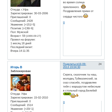
во время солнца
преклонного.
Откуда:
г.Уфа
Поздравления прими от
Зарегистрирован
: 30-03-2006
сердца чистого
Приглашений:
0
Сообщений:
2428
0
Уважение:
[+151/-5]
Позитив:
[+136/-6]
Пол:
Мужской
Возраст:
59
[1966-09-27]
Провел на форуме:
1 месяц 18 дней
Последний визит:
Вчера 14:11:35
Поделиться
16-09-
24
Игорь В
2013 19:04:30
Заблокирован
Серега, сказочник ты наш,
молодец Туймазинский, за
сказ спасибо, поздравляю
тебя с маршрутом небесным
в стольный город Белебей
Откуда:
Уфа
.
Зарегистрирован
: 15-02-2010
Приглашений:
0
0
Сообщений:
1514
Уважение:
[+20/-1]