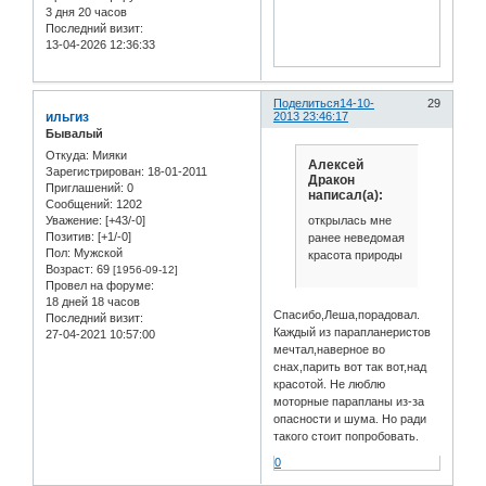
3 дня 20 часов
Последний визит:
13-04-2026 12:36:33
Поделиться
14-10-
29
ильгиз
2013 23:46:17
Бывалый
Откуда:
Мияки
Алексей
Зарегистрирован
: 18-01-2011
Дракон
Приглашений:
0
написал(а):
Сообщений:
1202
Уважение:
[+43/-0]
открылась мне
Позитив:
[+1/-0]
ранее неведомая
Пол:
Мужской
красота природы
Возраст:
69
[1956-09-12]
Провел на форуме:
18 дней 18 часов
Спасибо,Леша,порадовал.
Последний визит:
Каждый из парапланеристов
27-04-2021 10:57:00
мечтал,наверное во
снах,парить вот так вот,над
красотой. Не люблю
моторные парапланы из-за
опасности и шума. Но ради
такого стоит попробовать.
0