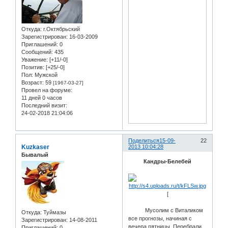
Откуда:
г.Октябрьский
Зарегистрирован
: 16-03-2009
Приглашений:
0
Сообщений:
435
Уважение:
[+11/-0]
Позитив:
[+25/-0]
Пол:
Мужской
Возраст:
59
[1967-03-27]
Провел на форуме:
11 дней 0 часов
Последний визит:
24-02-2018 21:04:06
Поделиться
15-09-
22
Kuzkaser
2013 10:04:28
Бывалый
Кандры-Белебей
[
Мусолим с Виталиком
Откуда:
Туймазы
все прогнозы, начиная с
Зарегистрирован
: 14-08-2011
вечера пятницы. Перебрали
Приглашений:
0