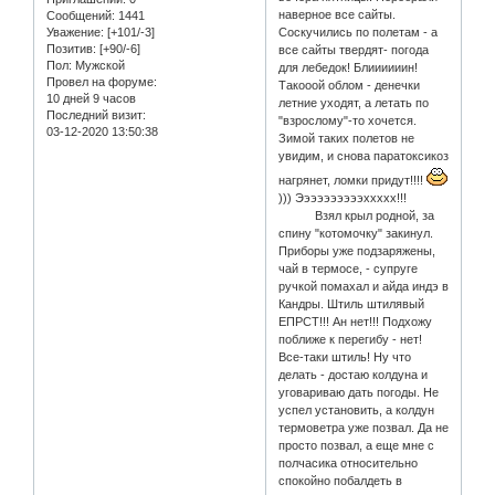
наверное все сайты.
Сообщений:
1441
Уважение:
[+101/-3]
Соскучились по полетам - а
Позитив:
[+90/-6]
все сайты твердят- погода
Пол:
Мужской
для лебедок! Блиииииин!
Провел на форуме:
Такооой облом - денечки
10 дней 9 часов
летние уходят, а летать по
Последний визит:
"взрослому"-то хочется.
03-12-2020 13:50:38
Зимой таких полетов не
увидим, и снова паратоксикоз
нагрянет, ломки придут!!!!
))) Ээээээээээххххх!!!
Взял крыл родной, за
спину "котомочку" закинул.
Приборы уже подзаряжены,
чай в термосе, - супруге
ручкой помахал и айда индэ в
Кандры. Штиль штилявый
ЕПРСТ!!! Ан нет!!! Подхожу
поближе к перегибу - нет!
Все-таки штиль! Ну что
делать - достаю колдуна и
уговариваю дать погоды. Не
успел установить, а колдун
термоветра уже позвал. Да не
просто позвал, а еще мне с
полчасика относительно
спокойно побалдеть в