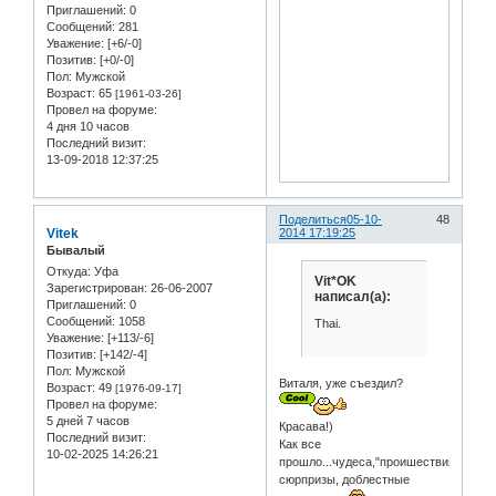
Приглашений:
0
Сообщений:
281
Уважение:
[+6/-0]
Позитив:
[+0/-0]
Пол:
Мужской
Возраст:
65
[1961-03-26]
Провел на форуме:
4 дня 10 часов
Последний визит:
13-09-2018 12:37:25
Поделиться
05-10-
48
Vitek
2014 17:19:25
Бывалый
Откуда:
Уфа
Vit*OK
Зарегистрирован
: 26-06-2007
написал(а):
Приглашений:
0
Сообщений:
1058
Thai.
Уважение:
[+113/-6]
Позитив:
[+142/-4]
Пол:
Мужской
Виталя, уже съездил?
Возраст:
49
[1976-09-17]
Провел на форуме:
5 дней 7 часов
Красава!)
Последний визит:
Как все
10-02-2025 14:26:21
прошло...чудеса,"проишествия",
сюрпризы, доблестные