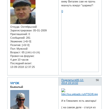
вижу Виталик сам не прочь
махнуть вокруг "шарика"!
0
Откуда:
Октябрьский
Зарегистрирован
: 05-01-2009
Приглашений:
0
Сообщений:
281
Уважение:
[+6/-0]
Позитив:
[+0/-0]
Пол:
Мужской
Возраст:
65
[1961-03-26]
Провел на форуме:
4 дня 10 часов
Последний визит:
13-09-2018 12:37:25
Поделиться
05-12-
56
Vit*OK
2014 19:14:02
Бывалый
И в Гималаях есть аватары!
( на самом деле - статуя из