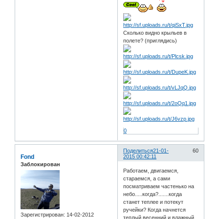
Сколько видно крыльев в
полете? (приглядись)
0
Поделиться
21-01-
60
Fond
2015 00:42:11
Заблокирован
Работаем, двигаемся,
стараемся, а сами
посматриваем частенько на
небо.....когда?.......когда
станет теплее и потекут
ручейки? Когда начнется
Зарегистрирован
: 14-02-2012
теплый весенний и влажный