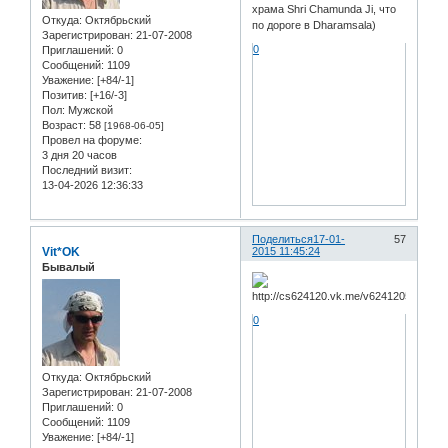
храма Shri Chamunda Ji, что
Откуда:
Oктябрьский
по дороге в Dharamsala)
Зарегистрирован
: 21-07-2008
0
Приглашений:
0
Сообщений:
1109
Уважение:
[+84/-1]
Позитив:
[+16/-3]
Пол:
Мужской
Возраст:
58
[1968-06-05]
Провел на форуме:
3 дня 20 часов
Последний визит:
13-04-2026 12:36:33
Поделиться
17-01-
57
Vit*OK
2015 11:45:24
Бывалый
0
Откуда:
Oктябрьский
Зарегистрирован
: 21-07-2008
Приглашений:
0
Сообщений:
1109
Уважение:
[+84/-1]