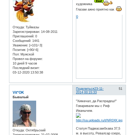
художника
Глазам ажно приятно как
0
Откуда:
Туймазы
Зарегистрирован
: 14-08-2011
Приглашений:
0
Сообщений:
1441
Уважение:
[+101/-3]
Позитив:
[+90/-6]
Пол:
Мужской
Провел на форуме:
10 дней 9 часов
Последний визит:
03-12-2020 13:50:38
Поделиться
23-11-
51
Vit*OK
2014 00:15:33
Бывалый
"Химачал, да Распрадеш!"
Говаривали мы с Риф
Иванычем.
Статуя Падмасамбхава 37,5
Откуда:
Oктябрьский
м. в высоту, Ревалсар озеро,
Зарегистрирован
: 21-07-2008