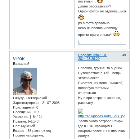
поступки....
Давай рассказывай?
Одной фотой не отделаешься
ps а фота довольно
необыкновенна и походу
просто оригинальна!!!
0
Поделиться
07-10-
49
Vit*OK
2014 23:26:29
Бывалый
Спасибо, друзья, за оценки.
Путешествие в Тай - вещь
экзотическая.
Писатель из меня - никакой,
попробую фотками
отчитаться.
Ну и при встрече, конечно,
Откуда:
Oктябрьский
Зарегистрирован
: 21-07-2008
расскажу.
Приглашений:
0
Сообщений:
1109
Уважение:
[+84/-1]
Залив около острова Рамри,
Позитив:
[+16/-3]
Пол:
Мужской
где в 1945 крокодилы
Возраст:
58
[1968-06-05]
сожрали более 1000 японских
Провел на форуме:
солдат.