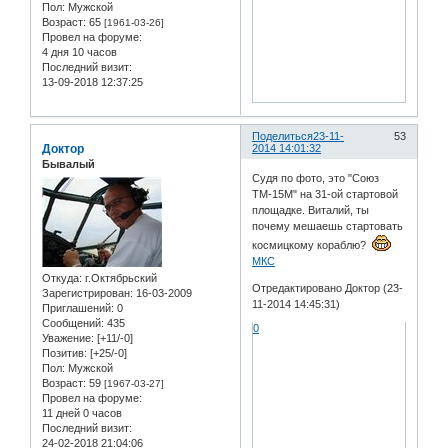
Пол:
Мужской
Возраст:
65
[1961-03-26]
Провел на форуме:
4 дня 10 часов
Последний визит:
13-09-2018 12:37:25
Поделиться
23-11-
53
Доктор
2014 14:01:32
Бывалый
Судя по фото, это "Союз
ТМ-15М" на 31-ой стартовой
площадке. Виталий, ты
почему мешаешь стартовать
космицкому кораблю?
МКС
Откуда:
г.Октябрьский
Отредактировано Доктор (23-
Зарегистрирован
: 16-03-2009
11-2014 14:45:31)
Приглашений:
0
Сообщений:
435
0
Уважение:
[+11/-0]
Позитив:
[+25/-0]
Пол:
Мужской
Возраст:
59
[1967-03-27]
Провел на форуме:
11 дней 0 часов
Последний визит:
24-02-2018 21:04:06