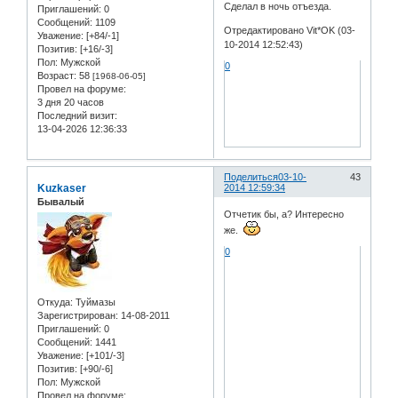
Сделал в ночь отъезда.
Приглашений:
0
Сообщений:
1109
Отредактировано Vit*OK (03-
Уважение:
[+84/-1]
10-2014 12:52:43)
Позитив:
[+16/-3]
Пол:
Мужской
0
Возраст:
58
[1968-06-05]
Провел на форуме:
3 дня 20 часов
Последний визит:
13-04-2026 12:36:33
Поделиться
03-10-
43
Kuzkaser
2014 12:59:34
Бывалый
Отчетик бы, а? Интересно
же.
0
Откуда:
Туймазы
Зарегистрирован
: 14-08-2011
Приглашений:
0
Сообщений:
1441
Уважение:
[+101/-3]
Позитив:
[+90/-6]
Пол:
Мужской
Провел на форуме: