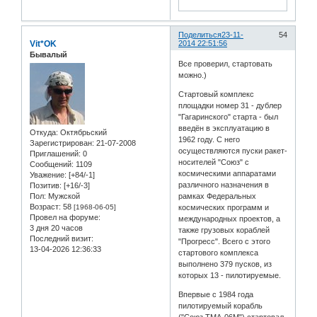
Поделиться
23-11-
54
Vit*OK
2014 22:51:56
Бывалый
Все проверил, стартовать
можно.)
Стартовый комплекс
площадки номер 31 - дублер
"Гагаринского" старта - был
введён в эксплуатацию в
Откуда:
Oктябрьский
1962 году. С него
Зарегистрирован
: 21-07-2008
осуществляются пуски ракет-
Приглашений:
0
носителей "Союз" с
Сообщений:
1109
космическими аппаратами
Уважение:
[+84/-1]
различного назначения в
Позитив:
[+16/-3]
Пол:
Мужской
рамках Федеральных
Возраст:
58
[1968-06-05]
космических программ и
Провел на форуме:
международных проектов, а
3 дня 20 часов
также грузовых кораблей
Последний визит:
"Прогресс". Всего с этого
13-04-2026 12:36:33
стартового комплекса
выполнено 379 пусков, из
которых 13 - пилотируемые.
Впервые с 1984 года
пилотируемый корабль