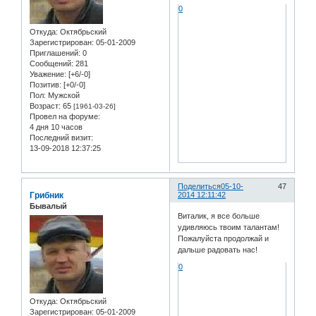
0
Откуда:
Октябрьский
Зарегистрирован
: 05-01-2009
Приглашений:
0
Сообщений:
281
Уважение:
[+6/-0]
Позитив:
[+0/-0]
Пол:
Мужской
Возраст:
65
[1961-03-26]
Провел на форуме:
4 дня 10 часов
Последний визит:
13-09-2018 12:37:25
Поделиться
05-10-
47
Грибник
2014 12:11:42
Бывалый
Виталик, я все больше
удивляюсь твоим талантам!
Пожалуйста продолжай и
дальше радовать нас!
0
Откуда:
Октябрьский
Зарегистрирован
: 05-01-2009