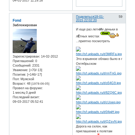
04-01-2017 11:29:16
Поделиться
18-01-
59
Fond
2015 22:02:20
Заблокирован
И еще раз летн
И
е деньки в
л
Ё
тных местах
...приятно посмотреть
Зарегистрирован
: 14-02-2012
Это взрывное облако было в г
Приглашений:
0
Октябрьском
Сообщений:
2331
Уважение:
[+70/-13]
Позитив:
[+146/-17]
Пол:
Мужской
Возраст:
48
[1978-06-05]
Провел на форуме:
1 месяц 0 дней
Последний визит:
09-03-2017 05:52:41
Дорога на склон, как
приглашение к полетам