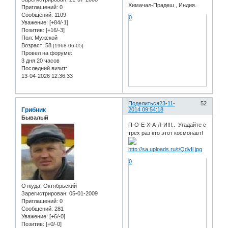
Химачал-Прадеш , Индия.
Приглашений:
0
Сообщений:
1109
0
Уважение:
[+84/-1]
Позитив:
[+16/-3]
Пол:
Мужской
Возраст:
58
[1968-06-05]
Провел на форуме:
3 дня 20 часов
Последний визит:
13-04-2026 12:36:33
Поделиться
23-11-
52
Грибник
2014 09:54:18
Бывалый
П-О-Е-Х-А-Л-И!!!.. Угадайте с
трех раз кто этот космонавт!
0
Откуда:
Октябрьский
Зарегистрирован
: 05-01-2009
Приглашений:
0
Сообщений:
281
Уважение:
[+6/-0]
Позитив:
[+0/-0]