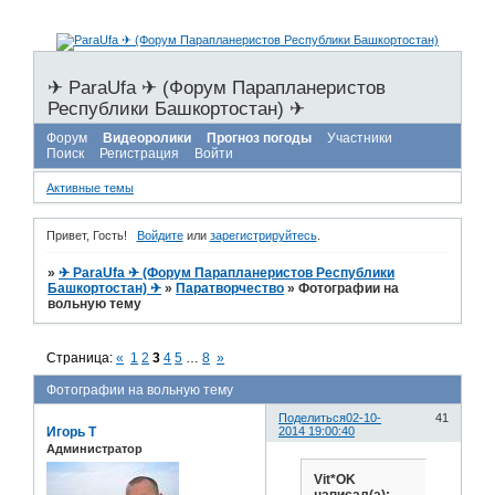
✈ ParaUfa ✈ (Форум Парапланеристов
Республики Башкортостан) ✈
Форум
Видеоролики
Прогноз погоды
Участники
Поиск
Регистрация
Войти
Активные темы
Привет, Гость!
Войдите
или
зарегистрируйтесь
.
»
✈ ParaUfa ✈ (Форум Парапланеристов Республики
Башкортостан) ✈
»
Паратворчество
»
Фотографии на
вольную тему
Страница:
«
1
2
3
4
5
…
8
»
Фотографии на вольную тему
Поделиться
02-10-
41
Игорь Т
2014 19:00:40
Администратор
Vit*OK