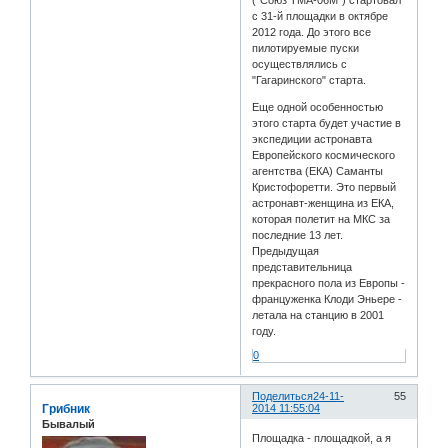
("Союз ТМА-06М") стартовал
с 31-й площадки в октябре
2012 года. До этого все
пилотируемые пуски
осуществлялись с
"Гагаринского" старта.
Еще одной особенностью
этого старта будет участие в
экспедиции астронавта
Европейского космического
агентства (ЕКА) Саманты
Кристофоретти. Это первый
астронавт-женщина из ЕКА,
которая полетит на МКС за
последние 13 лет.
Предыдущая
представительница
прекрасного пола из Европы -
француженка Клоди Эньере -
летала на станцию в 2001
году.
0
Поделиться
24-11-
55
Грибник
2014 11:55:04
Бывалый
Площадка - площадкой, а я