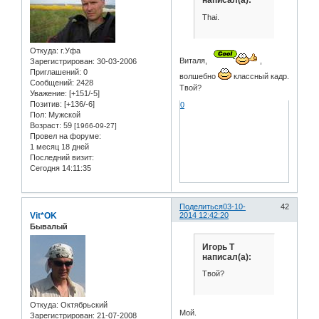
написал(а):
Thai.
Откуда:
г.Уфа
Виталя,
,
Зарегистрирован
: 30-03-2006
Приглашений:
0
волшебно
классный кадр.
Сообщений:
2428
Твой?
Уважение:
[+151/-5]
Позитив:
[+136/-6]
0
Пол:
Мужской
Возраст:
59
[1966-09-27]
Провел на форуме:
1 месяц 18 дней
Последний визит:
Сегодня 14:11:35
Поделиться
03-10-
42
Vit*OK
2014 12:42:20
Бывалый
Игорь Т
написал(а):
Твой?
Откуда:
Oктябрьский
Мой.
Зарегистрирован
: 21-07-2008