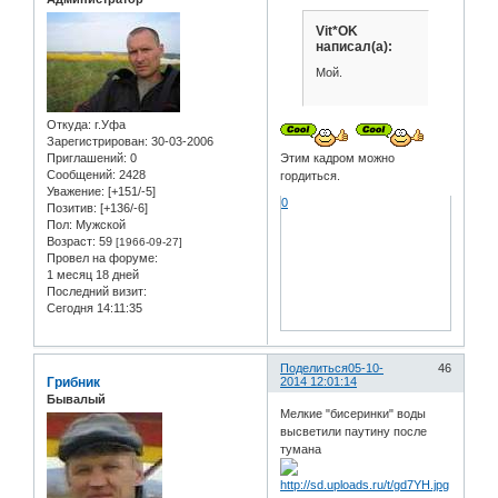
Vit*OK
написал(а):
Мой.
Откуда:
г.Уфа
Зарегистрирован
: 30-03-2006
Приглашений:
0
Этим кадром можно
Сообщений:
2428
гордиться.
Уважение:
[+151/-5]
0
Позитив:
[+136/-6]
Пол:
Мужской
Возраст:
59
[1966-09-27]
Провел на форуме:
1 месяц 18 дней
Последний визит:
Сегодня 14:11:35
Поделиться
05-10-
46
Грибник
2014 12:01:14
Бывалый
Мелкие "бисеринки" воды
высветили паутину после
тумана