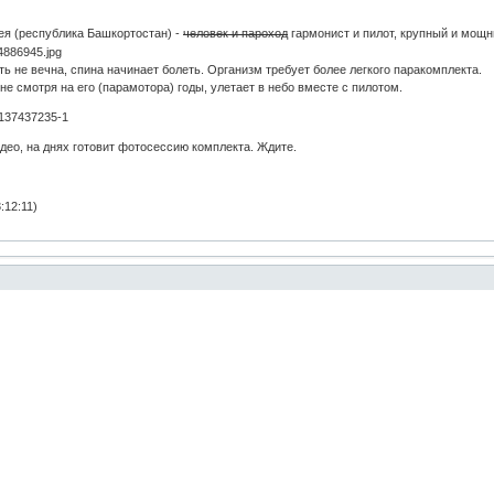
ея (республика Башкортостан) -
человек и пароход
гармонист и пилот, крупный и мощны
ть не вечна, спина начинает болеть. Организм требует более легкого паракомплекта.
 не смотря на его (парамотора) годы, улетает в небо вместе с пилотом.
72137437235-1
део, на днях готовит фотосессию комплекта. Ждите.
:12:11)