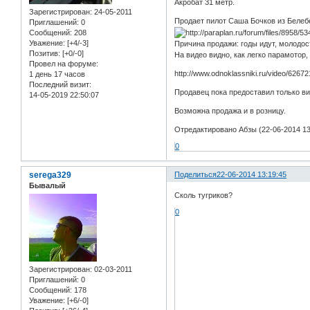
Акробат 31 метр.
Зарегистрирован
: 24-05-2011
Продает пилот Саша Бочков из Белеб
Приглашений:
0
Сообщений:
208
Уважение:
[+4/-3]
Причина продажи: годы идут, молодос
Позитив:
[+0/-0]
На видео видно, как легко парамотор,
Провел на форуме:
http://www.odnoklassniki.ru/video/626
1 день 17 часов
Последний визит:
Продавец пока предоставил только ви
14-05-2019 22:50:07
Возможна продажа и в розницу.
Отредактировано Абзы (22-06-2014 13
0
serega329
Поделиться
22-06-2014 13:19:45
Бывалый
Сколь тугриков?
0
Зарегистрирован
: 02-03-2011
Приглашений:
0
Сообщений:
178
Уважение:
[+6/-0]