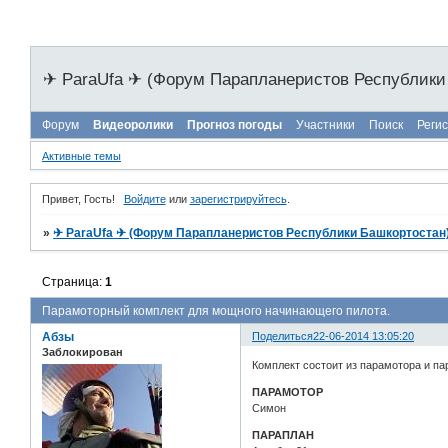
✈ ParaUfa ✈ (Форум Парапланеристов Республики
Форум
Видеоролики
Прогноз погоды
Участники
Поиск
Реги
Активные темы
Привет, Гость!
Войдите
или
зарегистрируйтесь
.
»
✈ ParaUfa ✈ (Форум Парапланеристов Республики Башкортостан
Страница:
1
Парамоторный комплект для мощного начинающего пилота.
Абзы
Поделиться
22-06-2014 13:05:20
Заблокирован
Комплект состоит из парамотора и па
ПАРАМОТОР
Симон
ПАРАПЛАН