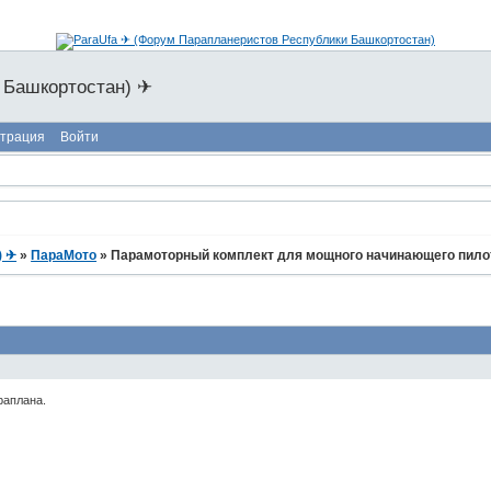
 Башкортостан) ✈
страция
Войти
) ✈
»
ПараМото
»
Парамоторный комплект для мощного начинающего пило
раплана.