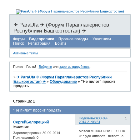
✈ ParaUfa ✈ (Форум Парапланеристов
Республики Башкортостан) ✈
Форум
Видеоролики
Прогноз погоды
Участники
Поиск
Регистрация
Войти
Активные темы
Привет, Гость!
Войдите
или
зарегистрируйтесь
.
»
✈ ParaUfa ✈ (Форум Парапланеристов Республики
Башкортостан) ✈
»
Оборудование
»
"Не пилот" просит
продать
Страница:
1
"Не пилот" просит продать
Поделиться
30-09-
1
СергейБелорецкий
2014 21:03:51
Участник
Mescal M 2003 DHV-1 90-110
Зарегистрирован
: 30-09-2014
кг. Чудо-аппарат - встаёт , а
Приглашений:
0