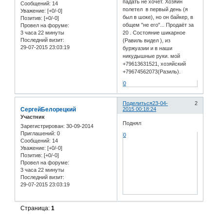
падать не хочет. Хозяин
Сообщений:
14
полетел в первый день (я
Уважение:
[+0/-0]
был в шоке), но он байкер, в
Позитив:
[+0/-0]
общем "не его"... Продаёт за
Провел на форуме:
3 часа 22 минуты
20 . Состояние шикарное
Последний визит:
(Равиль видел ), из
29-07-2015 23:03:19
буржуазии и в наши
никудышные руки. мой
+79613631521, хозяйский
+79674562073(Разиль).
0
Поделиться
23-04-
2
СергейБелорецкий
2015 00:18:24
Участник
Поднял
Зарегистрирован
: 30-09-2014
Приглашений:
0
0
Сообщений:
14
Уважение:
[+0/-0]
Позитив:
[+0/-0]
Провел на форуме:
3 часа 22 минуты
Последний визит:
29-07-2015 23:03:19
Страница:
1