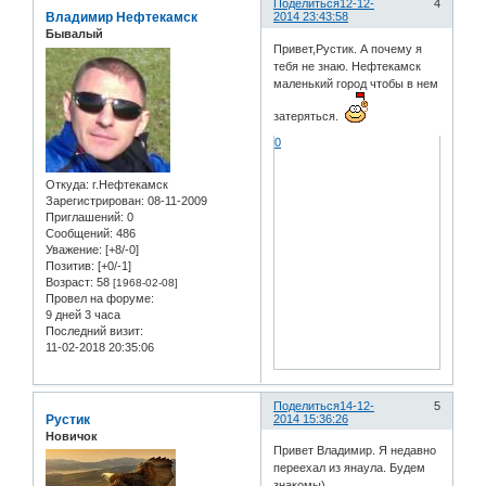
Поделиться
12-12-
4
Владимир Нефтекамск
2014 23:43:58
Бывалый
Привет,Рустик. А почему я
тебя не знаю. Нефтекамск
маленький город чтобы в нем
затеряться.
0
Откуда:
г.Нефтекамск
Зарегистрирован
: 08-11-2009
Приглашений:
0
Сообщений:
486
Уважение:
[+8/-0]
Позитив:
[+0/-1]
Возраст:
58
[1968-02-08]
Провел на форуме:
9 дней 3 часа
Последний визит:
11-02-2018 20:35:06
Поделиться
14-12-
5
Рустик
2014 15:36:26
Новичок
Привет Владимир. Я недавно
переехал из янаула. Будем
знакомы)