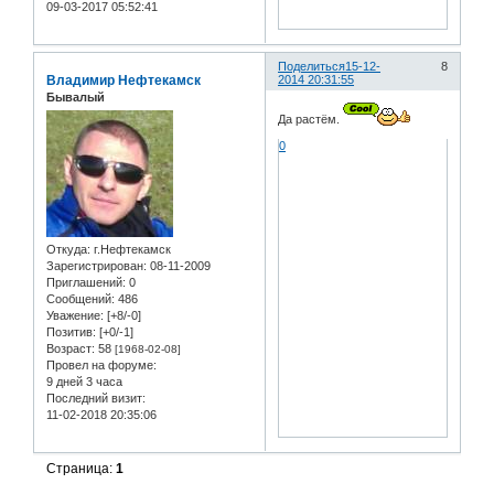
09-03-2017 05:52:41
Поделиться
15-12-
8
Владимир Нефтекамск
2014 20:31:55
Бывалый
Да растём.
0
Откуда:
г.Нефтекамск
Зарегистрирован
: 08-11-2009
Приглашений:
0
Сообщений:
486
Уважение:
[+8/-0]
Позитив:
[+0/-1]
Возраст:
58
[1968-02-08]
Провел на форуме:
9 дней 3 часа
Последний визит:
11-02-2018 20:35:06
Страница:
1