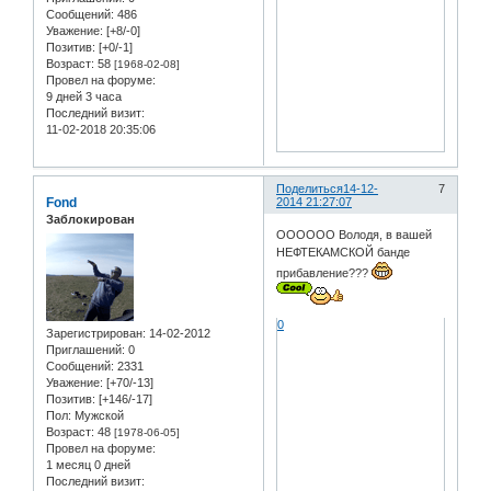
Сообщений:
486
Уважение:
[+8/-0]
Позитив:
[+0/-1]
Возраст:
58
[1968-02-08]
Провел на форуме:
9 дней 3 часа
Последний визит:
11-02-2018 20:35:06
Поделиться
14-12-
7
Fond
2014 21:27:07
Заблокирован
ОООООО Володя, в вашей
НЕФТЕКАМСКОЙ банде
прибавление???
0
Зарегистрирован
: 14-02-2012
Приглашений:
0
Сообщений:
2331
Уважение:
[+70/-13]
Позитив:
[+146/-17]
Пол:
Мужской
Возраст:
48
[1978-06-05]
Провел на форуме:
1 месяц 0 дней
Последний визит: