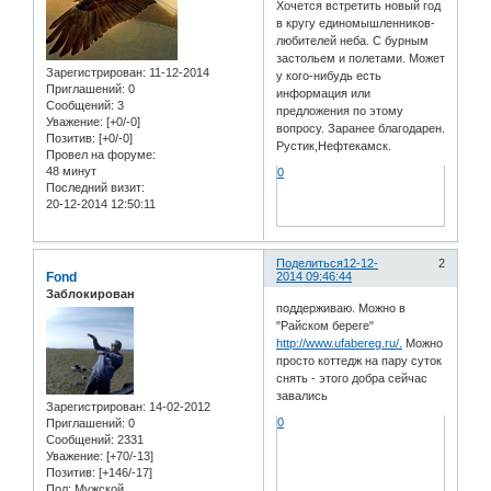
Хочется встретить новый год
в кругу единомышленников-
любителей неба. С бурным
застольем и полетами. Может
Зарегистрирован
: 11-12-2014
у кого-нибудь есть
Приглашений:
0
информация или
Сообщений:
3
предложения по этому
Уважение:
[+0/-0]
вопросу. Заранее благодарен.
Позитив:
[+0/-0]
Рустик,Нефтекамск.
Провел на форуме:
48 минут
0
Последний визит:
20-12-2014 12:50:11
Поделиться
12-12-
2
Fond
2014 09:46:44
Заблокирован
поддерживаю. Можно в
"Райском береге"
http://www.ufabereg.ru/.
Можно
просто коттедж на пару суток
снять - этого добра сейчас
завались
Зарегистрирован
: 14-02-2012
0
Приглашений:
0
Сообщений:
2331
Уважение:
[+70/-13]
Позитив:
[+146/-17]
Пол:
Мужской