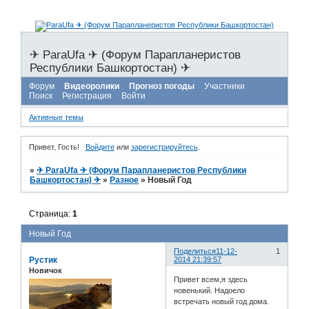
✈ ParaUfa ✈ (Форум Парапланеристов
Республики Башкортостан) ✈
Форум
Видеоролики
Прогноз погоды
Участники
Поиск
Регистрация
Войти
Активные темы
Привет, Гость!
Войдите
или
зарегистрируйтесь
.
»
✈ ParaUfa ✈ (Форум Парапланеристов Республики
Башкортостан) ✈
»
Разное
»
Новый Год
Страница:
1
Новый Год
Поделиться
11-12-
1
Рустик
2014 21:39:57
Новичок
Привет всем,я здесь
новенький. Надоело
встречать новый год дома.