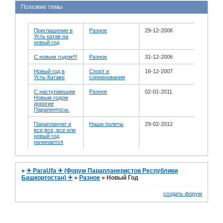
Похожие темы
Приглашение в
Разное
29-12-2006
Усть катав на
новый год
С новым годом!!!
Разное
31-12-2006
Новый год в
Спорт и
16-12-2007
Усть-Катаве
соревнования
С наступающим
Разное
02-01-2011
Новым годом
дорогие
Парапентосы.
Парапланчег и
Наши полеты
29-02-2012
все,все, все или
новый год
начинается
»
✈ ParaUfa ✈ (Форум Парапланеристов Республики
Башкортостан) ✈
»
Разное
»
Новый Год
создать форум