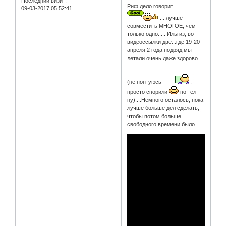
Последний визит:
Риф дело говорит
09-03-2017 05:52:41
....лучше
совместить МНОГОЕ, чем
только одно..... Ильгиз, вот
видеоссылки две...где 19-20
апреля 2 года подряд мы
летали очень даже здорово
(не понтуюсь
,
просто спорили
по тел-
ну)....Немного осталось, пока
лучше больше дел сделать,
чтобы потом больше
свободного времени было