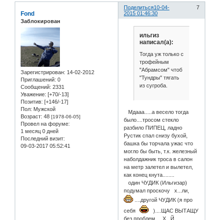
Поделиться
10-04-
7
Fond
2015 01:46:30
Заблокирован
ильгиз
написал(а):
Тогда уж только с
трофейным
"Абрамсом" чтоб
Зарегистрирован
: 14-02-2012
"Тундры" тягать
Приглашений:
0
из сугроба.
Сообщений:
2331
Уважение:
[+70/-13]
Позитив:
[+146/-17]
Пол:
Мужской
Мдааа.....а весело тогда
Возраст:
48
[1978-06-05]
было....тросом стекло
Провел на форуме:
разбило ПИПЕЦ, ладно
1 месяц 0 дней
Рустик спал снизу бухой,
Последний визит:
башка бы торчала ужас что
09-03-2017 05:52:41
могло бы быть, т.к. железный
наболдажник троса в салон
на метр залетел и вылетел,
как конец кнута........
один ЧУДИК (Ильгизар)
подумал проскочу х...ли,
....другой ЧУДИК (я про
себя
)....ЩАС ВЫТАЩУ
без проблем.....Х...Й