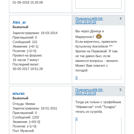
01-09-2018 15:35:08
Поделиться
09-04-
4
Alex_ar
2015 10:14:16
Бывалый
Вы через Донецк и
Зарегистрирован
: 19-03-2014
Мариуполь?
Приглашений:
0
Если вернетесь, привезите
Сообщений:
101
Уважение:
[+6/-1]
бутылочку Коктебеля ***
Позитив:
[+2/-0]
братве на Первомай. Я там
Провел на форуме:
не так давно был, если
16 часов 7 минут
имеются вопросы - звоните.
Последний визит:
Может Вам повезет с
30-05-2017 19:51:28
погодой.
0
Поделиться
09-04-
5
ильгиз
2015 22:22:24
Бывалый
Тогда уж только с трофейным
Откуда:
Мияки
"Абрамсом" чтоб "Тундры"
Зарегистрирован
: 18-01-2011
тягать из сугроба.
Приглашений:
0
Сообщений:
1202
0
Уважение:
[+43/-0]
Позитив:
[+1/-0]
Пол:
Мужской