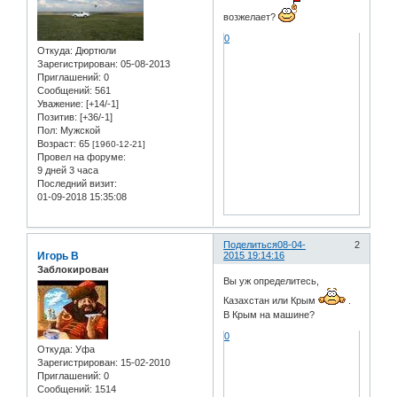
возжелает?
0
Откуда:
Дюртюли
Зарегистрирован
: 05-08-2013
Приглашений:
0
Сообщений:
561
Уважение:
[+14/-1]
Позитив:
[+36/-1]
Пол:
Мужской
Возраст:
65
[1960-12-21]
Провел на форуме:
9 дней 3 часа
Последний визит:
01-09-2018 15:35:08
Поделиться
08-04-
2
Игорь В
2015 19:14:16
Заблокирован
Вы уж определитесь,
Казахстан или Крым
.
В Крым на машине?
0
Откуда:
Уфа
Зарегистрирован
: 15-02-2010
Приглашений:
0
Сообщений:
1514