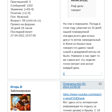
написал(а):
Приглашений:
0
Сообщений:
1202
Риф дело
Уважение:
[+43/-0]
говорит
Позитив:
[+1/-0]
Пол:
Мужской
Возраст:
69
[1956-09-12]
На том и порешили. Погода в
Провел на форуме:
этом году ужасная-из 10 дней
18 дней 18 часов
нашей планируемой
Последний визит:
27-04-2021 10:57:00
поездки,всего два ясных
дня,и то ветер запредельный.
А Женя из Казахстана
говорит,что давно такой
сырой и дождливой весны не
было. Наверно и нас ждет то
же самое,вот эту неделю
точно-ветрит или мочит
каждый день.
0
Поделиться
11-05-
13
Игорь В
2015 23:59:33
Заблокирован
https://www.youtube.com/watch?
v=ekwPJHEKwnk
Вот здесь есть интересная
информация по отдыху (а
точнее ценам) в Крыму. С 19