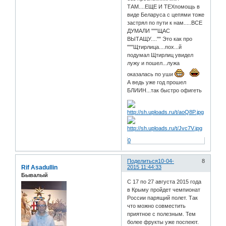
ТАМ....ЕЩЕ И ТЕХпомощь в
виде Беларуса с цепями тоже
застрял по пути к нам.....ВСЕ
ДУМАЛИ """ЩАС
ВЫТАЩУ...."" Это как про
"""Щтирлица....пох...й
подумал Щтирлиц увидел
лужу и пошел...лужа
оказалась по уши
А ведь уже год прошел
БЛИИН...так быстро офигеть
0
Поделиться
10-04-
8
Rif Asadullin
2015 11:44:33
Бывалый
С 17 по 27 августа 2015 года
в Крыму пройдет чемпионат
России парящий полет. Так
что можно совместить
приятное с полезным. Тем
более фрукты уже поспеют.