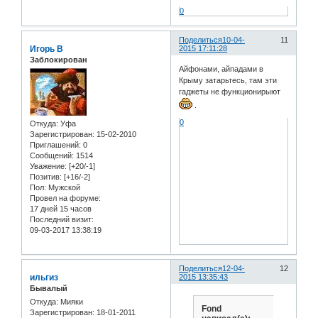
0
Поделиться
10-04-
11
Игорь В
2015 17:11:28
Заблокирован
Айфонами, айпадами в
Крыму затарьтесь, там эти
гаджеты не функционирыют
.
0
Откуда:
Уфа
Зарегистрирован
: 15-02-2010
Приглашений:
0
Сообщений:
1514
Уважение:
[+20/-1]
Позитив:
[+16/-2]
Пол:
Мужской
Провел на форуме:
17 дней 15 часов
Последний визит:
09-03-2017 13:38:19
Поделиться
12-04-
12
ильгиз
2015 13:35:43
Бывалый
Откуда:
Мияки
Fond
Зарегистрирован
: 18-01-2011