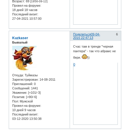
Возраст:
69
[1956-09-12]
Провел на форуме:
18 дней 18 часов
Последний визит:
27-04-2021 10:57:00
Поделиться
09-04-
6
Kuzkaser
2015 22:47:13
Бывалый
Счас там в тренде "черная
пантера" - так что абрамс не
бери.
))
0
Откуда:
Туймазы
Зарегистрирован
: 14-08-2011
Приглашений:
0
Сообщений:
1441
Уважение:
[+101/-3]
Позитив:
[+90/-6]
Пол:
Мужской
Провел на форуме:
10 дней 9 часов
Последний визит:
03-12-2020 13:50:38