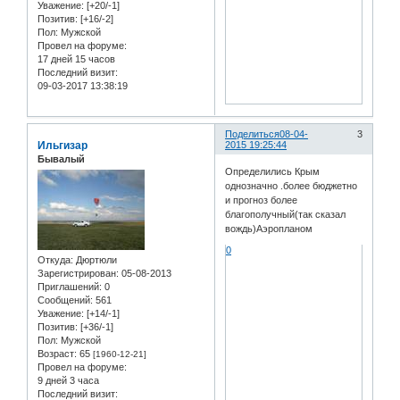
Уважение:
[+20/-1]
Позитив:
[+16/-2]
Пол:
Мужской
Провел на форуме:
17 дней 15 часов
Последний визит:
09-03-2017 13:38:19
Поделиться
08-04-
3
Ильгизар
2015 19:25:44
Бывалый
Определились Крым
однозначно .более бюджетно
и прогноз более
благополучный(так сказал
вождь)Аэропланом
0
Откуда:
Дюртюли
Зарегистрирован
: 05-08-2013
Приглашений:
0
Сообщений:
561
Уважение:
[+14/-1]
Позитив:
[+36/-1]
Пол:
Мужской
Возраст:
65
[1960-12-21]
Провел на форуме:
9 дней 3 часа
Последний визит: