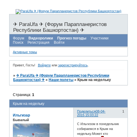
✈ ParaUfa ✈ (Форум Парапланеристов
Республики Башкортостан) ✈
Форум
Видеоролики
Прогноз погоды
Участники
Поиск
Регистрация
Войти
Активные темы
Привет, Гость!
Войдите
или
зарегистрируйтесь
.
»
✈ ParaUfa ✈ (Форум Парапланеристов Республики
Башкортостан) ✈
»
Наши полеты
»
Крым на недельку
Страница:
1
Крым на недельку
Поделиться
08-04-
1
Ильгизар
2015 15:03:22
Бывалый
С Ильгизом в понедельник
собираемся в Крым на
недельку.Может кто