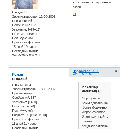
Хоть заешься. Бархатный
сезон.
Откуда:
Ufa
+1
Зарегистрирован
: 12-08-2009
Приглашений:
0
Сообщений:
1126
Уважение:
[+95/-12]
Позитив:
[+109/-1]
Пол:
Мужской
Провел на форуме:
15 дней 19 часов
Последний визит:
29-04-2022 06:02:35
Поделиться
10-04-
9
Роман
2015 15:03:02
Бывалый
Откуда:
Уфа
Ильгизар
Зарегистрирован
: 18-11-2006
написал(а):
Приглашений:
0
Сообщений:
357
Определились
Уважение:
[+1/-0]
Крым однозначно
Позитив:
[+0/-0]
.более бюджетно
Пол:
Мужской
и прогноз более
Возраст:
60
[1965-11-18]
благополучный(так
Провел на форуме:
сказал
11 дней 11 часов
вождь)Аэропланом
Последний визит: