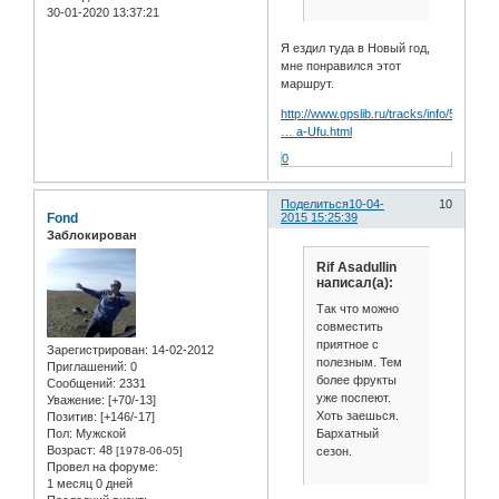
30-01-2020 13:37:21
Я ездил туда в Новый год,
мне понравился этот
маршрут.
http://www.gpslib.ru/tracks/info/51824/
… a-Ufu.html
0
Поделиться
10-04-
10
Fond
2015 15:25:39
Заблокирован
Rif Asadullin
написал(а):
Так что можно
совместить
приятное с
Зарегистрирован
: 14-02-2012
полезным. Тем
Приглашений:
0
более фрукты
Сообщений:
2331
уже поспеют.
Уважение:
[+70/-13]
Хоть заешься.
Позитив:
[+146/-17]
Бархатный
Пол:
Мужской
Возраст:
48
сезон.
[1978-06-05]
Провел на форуме:
1 месяц 0 дней