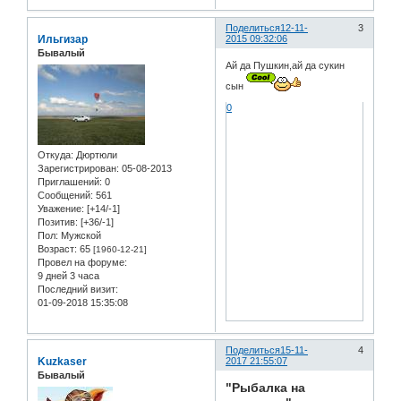
Поделиться
12-11-
3
Ильгизар
2015 09:32:06
Бывалый
Ай да Пушкин,ай да сукин
сын
0
Откуда:
Дюртюли
Зарегистрирован
: 05-08-2013
Приглашений:
0
Сообщений:
561
Уважение:
[+14/-1]
Позитив:
[+36/-1]
Пол:
Мужской
Возраст:
65
[1960-12-21]
Провел на форуме:
9 дней 3 часа
Последний визит:
01-09-2018 15:35:08
Поделиться
15-11-
4
Kuzkaser
2017 21:55:07
Бывалый
"Рыбалка на