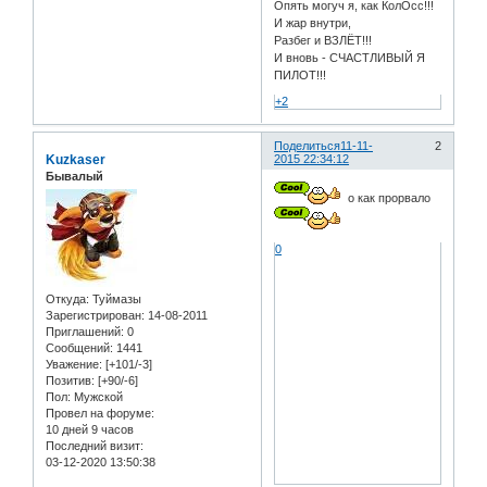
Опять могуч я, как КолОсс!!!
И жар внутри,
Разбег и ВЗЛЁТ!!!
И вновь - СЧАСТЛИВЫЙ Я
ПИЛОТ!!!
+2
Поделиться
11-11-
2
Kuzkaser
2015 22:34:12
Бывалый
о как прорвало
0
Откуда:
Туймазы
Зарегистрирован
: 14-08-2011
Приглашений:
0
Сообщений:
1441
Уважение:
[+101/-3]
Позитив:
[+90/-6]
Пол:
Мужской
Провел на форуме:
10 дней 9 часов
Последний визит:
03-12-2020 13:50:38