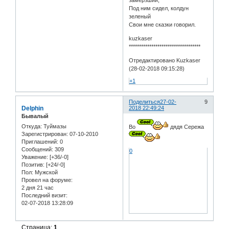
замерзший;
Под ним сидел, колдун
зеленый
Свои мне сказки говорил.
kuzkaser
***********************************
Отредактировано Kuzkaser
(28-02-2018 09:15:28)
+1
Поделиться
27-02-
9
Delphin
2018 22:49:24
Бывалый
Откуда:
Туймазы
Во
дядя Сережа
Зарегистрирован
: 07-10-2010
Приглашений:
0
Сообщений:
309
0
Уважение:
[+36/-0]
Позитив:
[+24/-0]
Пол:
Мужской
Провел на форуме:
2 дня 21 час
Последний визит:
02-07-2018 13:28:09
Страница:
1