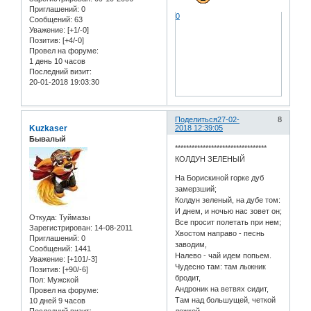
Приглашений:
0
0
Сообщений:
63
Уважение:
[+1/-0]
Позитив:
[+4/-0]
Провел на форуме:
1 день 10 часов
Последний визит:
20-01-2018 19:03:30
Поделиться
27-02-
8
Kuzkaser
2018 12:39:05
Бывалый
*********************************
КОЛДУН ЗЕЛЕНЫЙ
На Борискиной горке дуб
замерзший;
Колдун зеленый, на дубе том:
И днем, и ночью нас зовет он;
Откуда:
Туймазы
Все просит полетать при нем;
Зарегистрирован
: 14-08-2011
Хвостом направо - песнь
Приглашений:
0
заводим,
Сообщений:
1441
Налево - чай идем попьем.
Уважение:
[+101/-3]
Чудесно там: там лыжник
Позитив:
[+90/-6]
бродит,
Пол:
Мужской
Андроник на ветвях сидит,
Провел на форуме:
Там над большущей, четкой
10 дней 9 часов