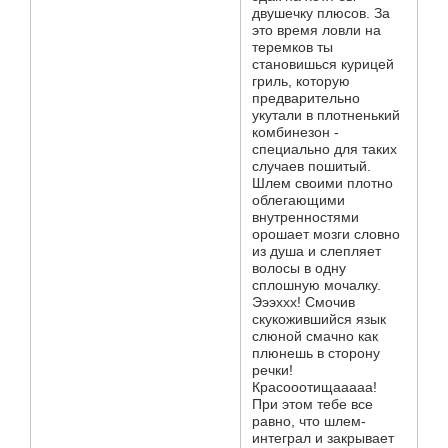
двушечку плюсов. За
это время ловли на
теремков ты
становишься курицей
гриль, которую
предварительно
укутали в плотненький
комбинезон -
специально для таких
случаев пошитый.
Шлем своими плотно
облегающими
внутренностями
орошает мозги словно
из душа и слепляет
волосы в одну
сплошную мочалку.
Эээххх! Смочив
скукожившийся язык
слюной смачно как
плюнешь в сторону
речки!
Красооотищааааа!
При этом тебе все
равно, что шлем-
интеграл и закрывает