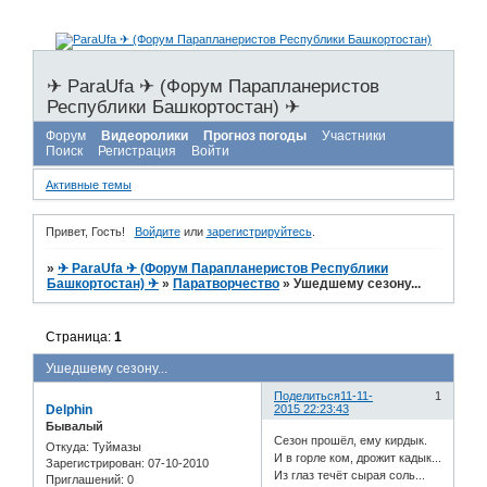
✈ ParaUfa ✈ (Форум Парапланеристов
Республики Башкортостан) ✈
Форум
Видеоролики
Прогноз погоды
Участники
Поиск
Регистрация
Войти
Активные темы
Привет, Гость!
Войдите
или
зарегистрируйтесь
.
»
✈ ParaUfa ✈ (Форум Парапланеристов Республики
Башкортостан) ✈
»
Паратворчество
»
Ушедшему сезону...
Страница:
1
Ушедшему сезону...
Поделиться
11-11-
1
Delphin
2015 22:23:43
Бывалый
Сезон прошёл, ему кирдык.
Откуда:
Туймазы
И в горле ком, дрожит кадык...
Зарегистрирован
: 07-10-2010
Из глаз течёт сырая соль...
Приглашений:
0