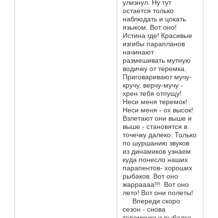
улизнул. Ну тут
остается только
наблюдать и цокать
языком. Вот оно!
Истина где! Красивые
изгибы парапланов
начинают
размешивать мутную
водичку от теремка.
Приговаривают мучу-
кручу, верчу-мучу -
хрен тебя отпущу!
Неси меня теремок!
Неси меня - ох высок!
Взлетают они выше и
выше - становятся в
точечку далеко. Только
по шуршанию звуков
из динамиков узнаем
куда понесло наших
парапентов- хороших
рыбаков. Вот оно
жарраааа!!! Вот оно
лето! Вот они полеты!
Впереди скоро
сезон - снова
теремочки и рыбалка.