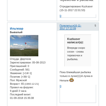
Отредактировано Kuzkaser
(15-11-2017 22:01:53)
0
Поделиться
16-11-
5
Ильгизар
2017 17:12:09
Бывалый
Kuzkaser
написал(а):
Впереди скоро
сезон - снова
теремочки и
Откуда:
Дюртюли
рыбалка.
Зарегистрирован
: 05-08-2013
Приглашений:
0
Сообщений:
561
Пока ближайшая рыбалка
Уважение:
[+14/-1]
только в лунке))))А лунка в
Позитив:
[+36/-1]
Пол:
Мужской
Непале
Возраст:
65
[1960-12-21]
0
Провел на форуме:
9 дней 3 часа
Последний визит:
01-09-2018 15:35:08