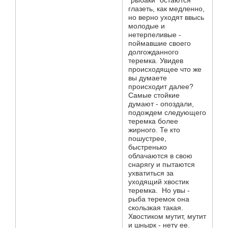
глазеть, как медленно,
но верно уходят ввысь
молодые и
нетерпеливые -
поймавшие своего
долгожданного
теремка. Увидев
происходящее что же
вы думаете
происходит далее?
Самые стойкие
думают - опоздали,
подождем следующего
теремка более
жирного. Те кто
пошустрее,
быстренько
облачаются в свою
снарягу и пытаются
ухватиться за
уходящий хвостик
теремка. Но увы -
рыба теремок она
скользкая такая.
Хвостиком мутит, мутит
и шнырк - нету ее.