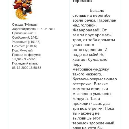
теремков"
Бывало
стоишь на перегибе
возле речки. Параплан
Откуда:
Туймазы
над головой.
Зарегистрирован
: 14-08-2011
Жааарраааа!!! От
Приглашений:
0
земли прут ароматы
Сообщений:
1441
трав, от тебя ароматы
Уважение:
[+101/-3]
усиленного
Позитив:
[+90/-6]
потовыделения. И
Пол:
Мужской
надо же скбл! Не
Провел на форуме:
хватает буквально
10 дней 9 часов
Последний визит:
пару
03-12-2020 13:50:38
метроввсекундочку
такого нежного,
буквальноокрыляющего
ветерочка. В такие
моменты стоишь и
мысленно умоляешь
колдуна. Так и
проходит часик-два-
три возле речки. Пока
ты наконец не
выловишь этот
теремок здоровенный,
эдак на хотя бы