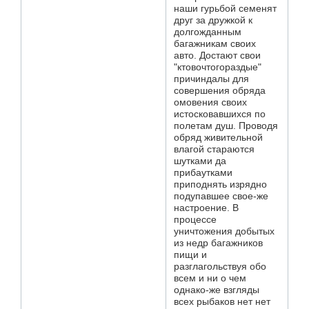
наши гурьбой семенят
друг за дружкой к
долгожданным
багажникам своих
авто. Достают свои
"ктовочтогораздые"
причиндалы для
совершения обряда
омовения своих
истосковавшихся по
полетам душ. Проводя
обряд живительной
влагой стараются
шутками да
прибаутками
приподнять изрядно
подупавшее свое-же
настроение. В
процессе
уничтожения добытых
из недр багажников
пищи и
разглагольствуя обо
всем и ни о чем
однако-же взгляды
всех рыбаков нет нет