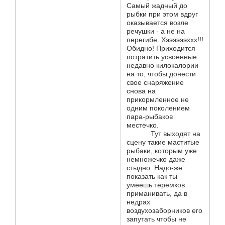
Самый жадный до
рыбки при этом вдруг
оказывается возле
речушки - а не на
перегибе. Хээээээххх!!!
Обидно! Приходится
потратить усвоенные
недавно килокалории
на то, чтобы донести
свое снаряжение
снова на
прикормленное не
одним поколением
пара-рыбаков
местечко.
Тут выходят на
сцену такие маститые
рыбаки, которым уже
немножечко даже
стыдно. Надо-же
показать как ты
умеешь теремков
приманивать, да в
недрах
воздухозаборников его
запутать чтобы не