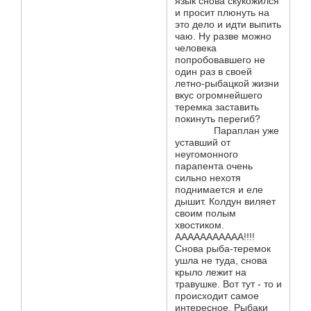
язык снова скукожился
и просит плюнуть на
это дело и идти выпить
чаю. Ну разве можно
человека
попробовавшего не
один раз в своей
летно-рыбацкой жизни
вкус огромнейшего
теремка заставить
покинуть перегиб?
Параплан уже
уставший от
неугомонного
парапента очень
сильно нехотя
поднимается и еле
дышит. Колдун виляет
своим полым
хвостиком.
ААААААААААА!!!!
Снова рыба-теремок
ушла не туда, снова
крыло лежит на
травушке. Вот тут - то и
происходит самое
интересное. Рыбаки