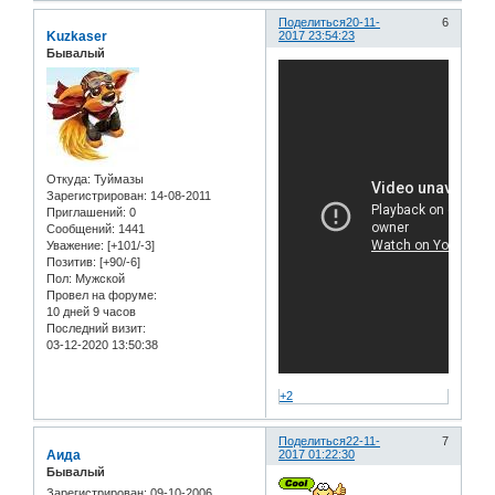
Поделиться
20-11-
6
Kuzkaser
2017 23:54:23
Бывалый
Откуда:
Туймазы
Зарегистрирован
: 14-08-2011
Приглашений:
0
Сообщений:
1441
Уважение:
[+101/-3]
Позитив:
[+90/-6]
Пол:
Мужской
Провел на форуме:
10 дней 9 часов
Последний визит:
03-12-2020 13:50:38
+2
Поделиться
22-11-
7
Аида
2017 01:22:30
Бывалый
Зарегистрирован
: 09-10-2006