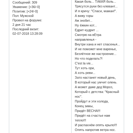
Какая боль... ТАКАЯ боль...
Сообщений:
309
Трясутся руки без клевант...
Уважение:
[+36/-0]
И я кричу: "Спаси, маман!".
Позитив:
[+24/-0]
Пол:
Мужской
А вижу горы
Провел на форуме:
Аж знобит...
2 дня 21 час
Ну ёжкин кот...
Последний визит:
Едрит-кудрит ...
02-07-2018 13:28:09
Смотрю на вЕтра
направленья -
Внутри хана и нет спасенья...
И не поможет мне варенье,
Безлётное же настроение...
Но что поделать?!
C'est la vie...
Тут хоть ори,
А хоть реви...
Зато настанет новый день,
В который нас умчит олень.
А может даже дед Мороз,
Который с детства: "Красный
нос".
Пройдут и эти холода,
Конец зимы,
Придёт ВЕСНА!!!
Придёт на счастье нам
тепло!!!
И распахнём опять крыло!!!
Опять напротив ветра нос.