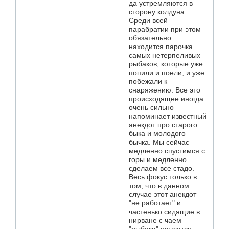
да устремляются в
сторону колдуна.
Среди всей
парабратии при этом
обязательно
находится парочка
самых нетерпеливых
рыбаков, которые уже
попили и поели, и уже
побежали к
снаряжению. Все это
происходящее иногда
очень сильно
напоминает известный
анекдот про старого
быка и молодого
бычка. Мы сейчас
медленно спустимся с
горы и медленно
сделаем все стадо.
Весь фокус только в
том, что в данном
случае этот анекдот
"не работает" и
частенько сидящие в
нирване с чаем
"рыбаки" остаются