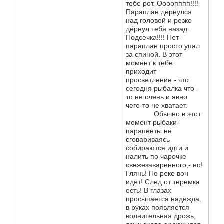
тебе рот. Оооопппп!!!!
Параплан дернулся
над головой и резко
дёрнул тебя назад.
Подсечка!!!! Нет-
параплан просто упал
за спиной. В этот
момент к тебе
приходит
просветление - что
сегодня рыбалка что-
то не очень и явно
чего-то не хватает.
Обычно в этот
момент рыбаки-
парапенты не
сговариваясь
собираются идти и
налить по чарочке
свежезаваренного,- но!
Глянь! По реке вон
идёт! След от теремка
есть! В глазах
просыпается надежда,
в руках появляется
волнительная дрожь,