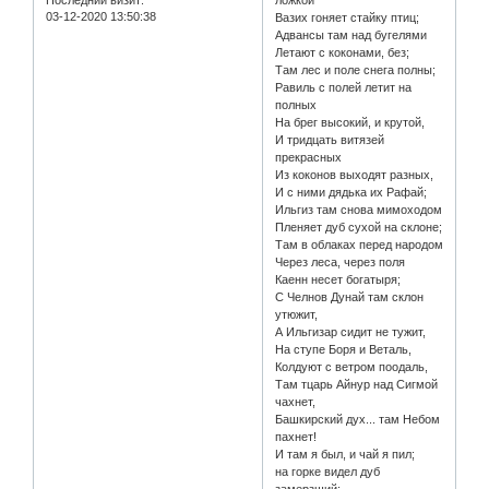
Последний визит:
ложкой
03-12-2020 13:50:38
Вазих гоняет стайку птиц;
Адвансы там над бугелями
Летают с коконами, без;
Там лес и поле снега полны;
Равиль с полей летит на
полных
На брег высокий, и крутой,
И тридцать витязей
прекрасных
Из коконов выходят разных,
И с ними дядька их Рафай;
Ильгиз там снова мимоходом
Пленяет дуб сухой на склоне;
Там в облаках перед народом
Через леса, через поля
Каенн несет богатыря;
С Челнов Дунай там склон
утюжит,
А Ильгизар сидит не тужит,
На ступе Боря и Веталь,
Колдуют с ветром поодаль,
Там тцарь Айнур над Сигмой
чахнет,
Башкирский дух... там Небом
пахнет!
И там я был, и чай я пил;
на горке видел дуб