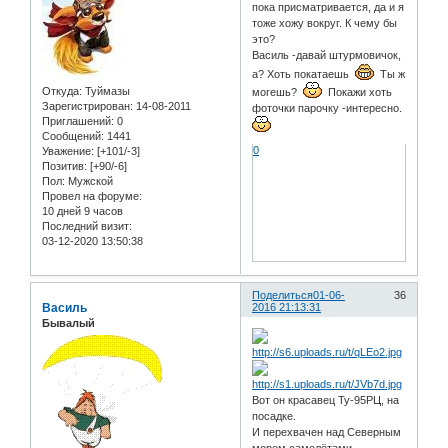
пока присматривается, да и я
тоже хожу вокруг. К чему бы
это?
Василь -давай штурмовичок,
а? Хоть покатаешь
Ты ж
Откуда:
Туймазы
могешь?
Покажи хоть
Зарегистрирован
: 14-08-2011
фоточки парочку -интересно.
Приглашений:
0
Сообщений:
1441
0
Уважение:
[+101/-3]
Позитив:
[+90/-6]
Пол:
Мужской
Провел на форуме:
10 дней 9 часов
Последний визит:
03-12-2020 13:50:38
Поделиться
01-06-
36
Василь
2016 21:13:31
Бывалый
Вот он красавец Ту-95РЦ, на
посадке.
И перехвачен над Северным