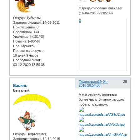
Отредактировано Kuzkaser
(16-04-2016 22:05:39)
Откуда:
Туймазы
0
Зарегистрирован
: 14-08-2011
Приглашений:
0
Сообщений:
1441
Уважение:
[+101/-3]
Позитив:
[+90/-6]
Пол:
Мужской
Провел на форуме:
10 дней 9 часов
Последний визит:
03-12-2020 13:50:38
Поделиться
19-04-
28
Василь
2016 20:54:38
Бывалый
А мы отменно полетали
более часа, Виталик за одно
побегал с крылом.
Откуда:
Нефтекамск
Зарегистрирован
: 12-12-2015