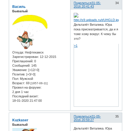
Поделиться
31-05-
34
Василь
2016 20:41:43
Бывалый
Дельталёт Виталика. Юра
пока присматривается, да и я
тоже хожу вокруг. К чему бы
это?
+1
Откуда:
Нефтекамск
Зарегистрирован
: 12-12-2015
Приглашений:
0
Сообщений:
145
Уважение:
[+12/-0]
Позитив:
[+3/-0]
Пол:
Мужской
Возраст:
69
[1957-06-11]
Провел на форуме:
2 дня 1 час
Последний визит:
18-01-2020 21:47:00
Поделиться
31-05-
35
Kuzkaser
2016 20:59:27
Бывалый
Дельталёт Виталика. Юра