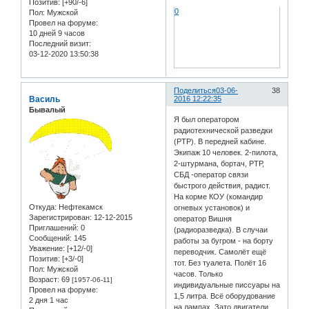
Позитив:
[+90/-6]
0
Пол:
Мужской
Провел на форуме:
10 дней 9 часов
Последний визит:
03-12-2020 13:50:38
Поделиться
03-06-
38
Василь
2016 12:22:35
Бывалый
Я был оператором
радиотехнической разведки
(РТР). В передней кабине.
Экипаж 10 человек. 2-пилота,
2-штурмана, бортач, РТР,
СБД -оператор связи
быстрого действия, радист.
На корме КОУ (командир
Откуда:
Нефтекамск
огневых установок) и
Зарегистрирован
: 12-12-2015
оператор Вишня
Приглашений:
0
(радиоразведка). В случаи
Сообщений:
145
работы за бугром - на борту
Уважение:
[+12/-0]
переводчик. Самолёт ещё
Позитив:
[+3/-0]
тот. Без туалета. Полёт 16
Пол:
Мужской
часов. Только
Возраст:
69
[1957-06-11]
индивидуальные писсуары на
Провел на форуме:
1,5 литра. Всё оборудование
2 дня 1 час
на лампах. Зато двигатели