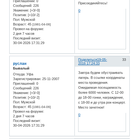
Приглашений:
0
Присоединяйтесь!
Сообщений:
226
Уважение:
[+3/-0]
0
Позитив:
[+10/-2]
Пол:
Мужской
Возраст:
45
[1981-04-06]
Провел на форуме:
2 дня 7 часов
Последний визит:
30-04-2026 17:31:29
Поделиться
19-05-
33
руслан
2016 17:24:33
Бывалый
Завтра будем обустраивать
Откуда:
Уфа
лагерь. В ссылке координаты
Зарегистрирован
: 25-11-2007
места проведения.
Приглашений:
0
Ожидаемая посещаемость
Сообщений:
226
более 6000 человек. С 12-00
Уважение:
[+3/-0]
до 18-00 гонки, награждение,
Позитив:
[+10/-2]
Пол:
Мужской
с 18-00 и до утра рок-концерт.
Возраст:
45
[1981-04-06]
Место зачетное!
Провел на форуме:
0
2 дня 7 часов
Последний визит:
30-04-2026 17:31:29