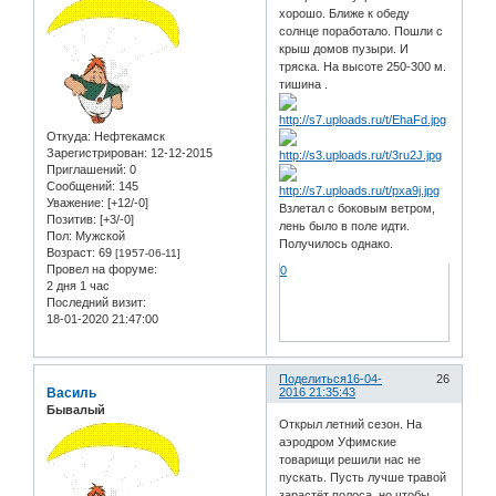
хорошо. Ближе к обеду
солнце поработало. Пошли с
крыш домов пузыри. И
тряска. На высоте 250-300 м.
тишина .
Откуда:
Нефтекамск
Зарегистрирован
: 12-12-2015
Приглашений:
0
Сообщений:
145
Уважение:
[+12/-0]
Взлетал с боковым ветром,
Позитив:
[+3/-0]
лень было в поле идти.
Пол:
Мужской
Получилось однако.
Возраст:
69
[1957-06-11]
Провел на форуме:
0
2 дня 1 час
Последний визит:
18-01-2020 21:47:00
Поделиться
16-04-
26
Василь
2016 21:35:43
Бывалый
Открыл летний сезон. На
аэродром Уфимские
товарищи решили нас не
пускать. Пусть лучше травой
зарастёт полоса, но чтобы