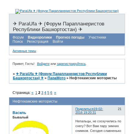
✈ ParaUfa ✈ (Форум Парапланеристов
Республики Башкортостан) ✈
Форум
Видеоролики
Прогноз погоды
Участники
Поиск
Регистрация
Войти
Активные темы
Привет, Гость!
Войдите
или
зарегистрируйтесь
.
»
✈ ParaUfa ✈ (Форум Парапланеристов Республики
Башкортостан) ✈
»
ПараМото
»
Нефтекамские мотористы
Страница:
«
1
2
3
4
5
6
»
Нефтекамские мотористы
Поделиться
19-02-
21
Василь
2016 19:20:31
Бывалый
Непальцы, не соскучились по
снегу? Вот Вам пару зимних
снимков. Сегодня славненько