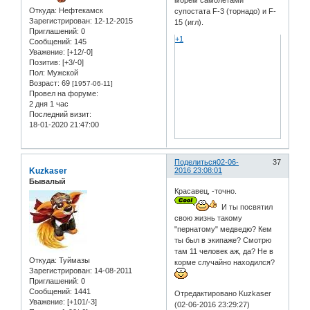
морем самолётами
Откуда:
Нефтекамск
супостата F-3 (торнадо) и F-
Зарегистрирован
: 12-12-2015
15 (игл).
Приглашений:
0
+1
Сообщений:
145
Уважение:
[+12/-0]
Позитив:
[+3/-0]
Пол:
Мужской
Возраст:
69
[1957-06-11]
Провел на форуме:
2 дня 1 час
Последний визит:
18-01-2020 21:47:00
Поделиться
02-06-
37
Kuzkaser
2016 23:08:01
Бывалый
Красавец, -точно.
И ты посвятил
свою жизнь такому
"пернатому" медведю? Кем
ты был в экипаже? Смотрю
там 11 человек аж, да? Не в
Откуда:
Туймазы
корме случайно находился?
Зарегистрирован
: 14-08-2011
Приглашений:
0
Сообщений:
1441
Отредактировано Kuzkaser
Уважение:
[+101/-3]
(02-06-2016 23:29:27)