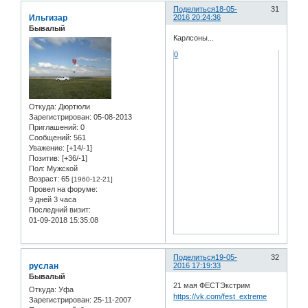
Поделиться
18-05-
31
Ильгизар
2016 20:24:36
Бывалый
Карлсоны...
0
Откуда:
Дюртюли
Зарегистрирован
: 05-08-2013
Приглашений:
0
Сообщений:
561
Уважение:
[+14/-1]
Позитив:
[+36/-1]
Пол:
Мужской
Возраст:
65
[1960-12-21]
Провел на форуме:
9 дней 3 часа
Последний визит:
01-09-2018 15:35:08
Поделиться
19-05-
32
руслан
2016 17:19:33
Бывалый
21 мая ФЕСТЭкстрим
Откуда:
Уфа
https://vk.com/fest_extreme
Зарегистрирован
: 25-11-2007