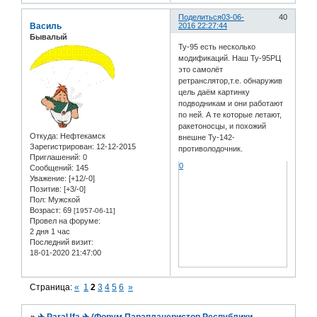
Поделиться
03-06-
40
Василь
2016 22:27:44
Бывалый
Ту-95 есть несколько
модификаций. Наш Ту-95РЦ
это самолёт
ретранслятор,т.е. обнаружив
цель даём картинку
подводникам и они работают
по ней. А те которые летают,
ракетоносцы, и похожий
Откуда:
Нефтекамск
внешне Ту-142-
Зарегистрирован
: 12-12-2015
противолодочник.
Приглашений:
0
0
Сообщений:
145
Уважение:
[+12/-0]
Позитив:
[+3/-0]
Пол:
Мужской
Возраст:
69
[1957-06-11]
Провел на форуме:
2 дня 1 час
Последний визит:
18-01-2020 21:47:00
Страница:
«
1
2
3
4
5
6
»