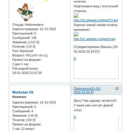
полетал.
Нефтекамск-вид с восточной
стороны.
Откуда:
Нефтекамск
Хорошо зимой-любая поляна
Зарегистрирован
: 12-12-2015
принимает.
Приглашений:
0
Сообщений:
145
Уважение:
[+12/-0]
Позитив:
[+3/-0]
Отредактировано Василь (19-
Пол:
Мужской
02-2016 20:24:57)
Возраст:
69
[1957-06-11]
0
Провел на форуме:
2 дня 1 час
Последний визит:
18-01-2020 21:47:00
Поделиться
21-02-
22
Morkutan Vit
2016 19:26:37
Новичок
Вась? Как одному летается?
Зарегистрирован
: 14-12-2015
У меня уже сил нет домой
Приглашений:
0
хочу)
Сообщений:
4
Уважение:
[+0/-0]
0
Позитив:
[+0/-0]
Провел на форуме:
1 час 12 минут