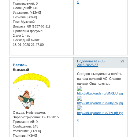
0
Приглашений:
0
Сообщений:
145
Уважение:
[+12/-0]
Позитив:
[+3/-0]
Пол:
Мужской
Возраст:
69
[1957-06-11]
Провел на форуме:
2 дня 1 час
Последний визит:
18-01-2020 21:47:00
Поделиться
17-05-
29
Василь
2016 20:25:37
Бывалый
Сегодня съездили на полёты
на наш полевой АС. Славно
однако Юра полетал.
Откуда:
Нефтекамск
Зарегистрирован
: 12-12-2015
0
Приглашений:
0
Сообщений:
145
Уважение:
[+12/-0]
Позитив:
[+3/-0]