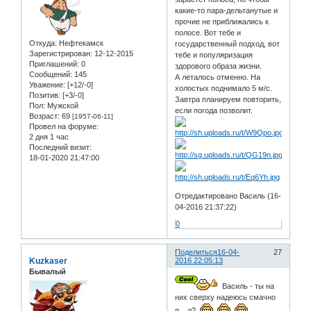
какие-то пара-дельтанутые и
прочие не приближались к
полосе. Вот тебе и
Откуда:
Нефтекамск
государственный подход, вот
Зарегистрирован
: 12-12-2015
тебе и популяризация
Приглашений:
0
здорового образа жизни.
Сообщений:
145
А леталось отменно. На
Уважение:
[+12/-0]
холостых поднимало 5 м/с.
Позитив:
[+3/-0]
Завтра планируем повторить,
Пол:
Мужской
если погода позволит.
Возраст:
69
[1957-06-11]
Провел на форуме:
2 дня 1 час
Последний визит:
18-01-2020 21:47:00
Отредактировано Василь (16-
04-2016 21:37:22)
0
Поделиться
16-04-
27
Kuzkaser
2016 22:05:13
Бывалый
Василь - ты на
них сверху надеюсь смачно
п....л?