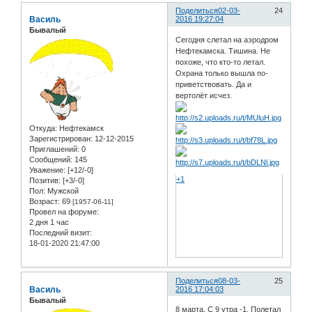
Поделиться
02-03-
24
Василь
2016 19:27:04
Бывалый
Сегодня слетал на аэродром
Нефтекамска. Тишина. Не
похоже, что кто-то летал.
Охрана только вышла по-
приветствовать. Да и
вертолёт исчез.
Откуда:
Нефтекамск
Зарегистрирован
: 12-12-2015
Приглашений:
0
Сообщений:
145
Уважение:
[+12/-0]
+1
Позитив:
[+3/-0]
Пол:
Мужской
Возраст:
69
[1957-06-11]
Провел на форуме:
2 дня 1 час
Последний визит:
18-01-2020 21:47:00
Поделиться
08-03-
25
Василь
2016 17:04:03
Бывалый
8 марта. С 9 утра -1. Полетал