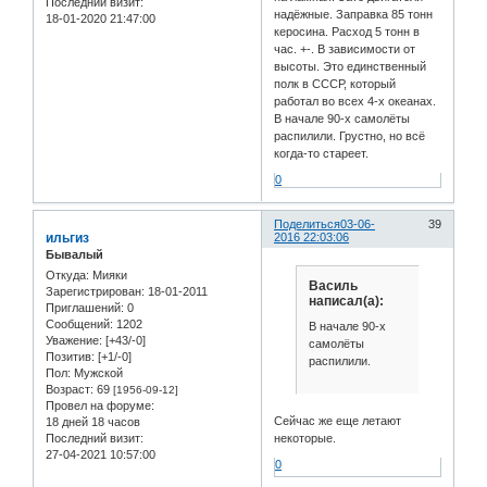
Последний визит:
надёжные. Заправка 85 тонн
18-01-2020 21:47:00
керосина. Расход 5 тонн в
час. +-. В зависимости от
высоты. Это единственный
полк в СССР, который
работал во всех 4-х океанах.
В начале 90-х самолёты
распилили. Грустно, но всё
когда-то стареет.
0
Поделиться
03-06-
39
ильгиз
2016 22:03:06
Бывалый
Откуда:
Мияки
Василь
Зарегистрирован
: 18-01-2011
написал(а):
Приглашений:
0
Сообщений:
1202
В начале 90-х
Уважение:
[+43/-0]
самолёты
Позитив:
[+1/-0]
распилили.
Пол:
Мужской
Возраст:
69
[1956-09-12]
Провел на форуме:
Сейчас же еще летают
18 дней 18 часов
некоторые.
Последний визит:
27-04-2021 10:57:00
0