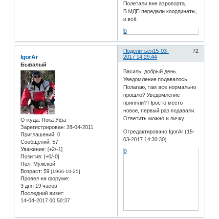
Полетали вне аэропорта.
В МДП передали координаты,
и всё.
0
Поделиться
15-03-
72
IgorAr
2017 14:29:44
Бывалый
Василь, добрый день.
Уведомление подавалось.
Полагаю, там все нормально
прошло? Уведомление
приняли? Просто место
новое, первый раз подавали.
Ответить можно и личку.
Откуда:
Пока Уфа
Зарегистрирован
: 28-04-2011
Отредактировано IgorAr (15-
Приглашений:
0
03-2017 14:30:30)
Сообщений:
57
Уважение:
[+2/-1]
0
Позитив:
[+0/-0]
Пол:
Мужской
Возраст:
59
[1966-10-25]
Провел на форуме:
3 дня 19 часов
Последний визит:
14-04-2017 00:50:37