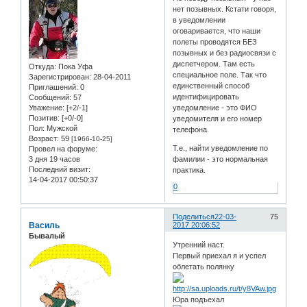
нет позывных. Кстати говоря,
в уведомлении
оговаривается, что наши
полеты проводятся БЕЗ
позывных и без радиосвязи с
диспетчером. Там есть
Откуда:
Пока Уфа
специальное поле. Так что
Зарегистрирован
: 28-04-2011
единственный способ
Приглашений:
0
идентифицировать
Сообщений:
57
Уважение:
[+2/-1]
уведомление - это ФИО
Позитив:
[+0/-0]
уведомителя и его номер
Пол:
Мужской
телефона.
Возраст:
59
[1966-10-25]
Т.е., найти уведомление по
Провел на форуме:
3 дня 19 часов
фамилии - это нормальная
Последний визит:
практика.
14-04-2017 00:50:37
0
Поделиться
22-03-
75
Василь
2017 20:06:52
Бывалый
Утренний наст.
Первый приехал я и успел
облетать полянку
Юра подъехал