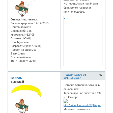
Но перед этими полётами
был звонок на верх и
получено добро.
0
Откуда:
Нефтекамск
Зарегистрирован
: 12-12-2015
Приглашений:
0
Сообщений:
145
Уважение:
[+12/-0]
Позитив:
[+3/-0]
Пол:
Мужской
Возраст:
69
[1957-06-11]
Провел на форуме:
2 дня 1 час
Последний визит:
18-01-2020 21:47:00
Поделиться
09-03-
67
Василь
2017 16:32:37
Бывалый
Сегодня летали на законных
основаниях.
Теперь про нас знают и в УФЕ
и в Самаре.
Маленько покатался с