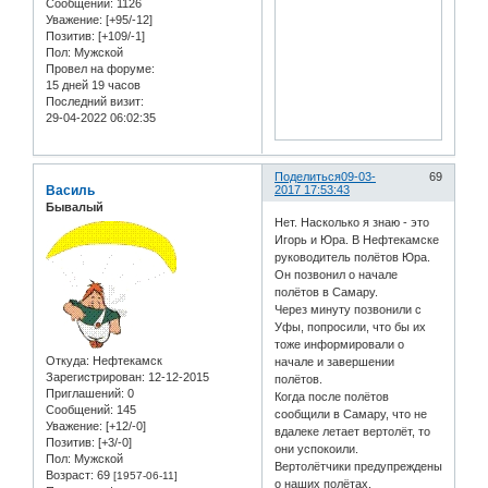
Сообщений:
1126
Уважение:
[+95/-12]
Позитив:
[+109/-1]
Пол:
Мужской
Провел на форуме:
15 дней 19 часов
Последний визит:
29-04-2022 06:02:35
Поделиться
09-03-
69
Василь
2017 17:53:43
Бывалый
Нет. Насколько я знаю - это
Игорь и Юра. В Нефтекамске
руководитель полётов Юра.
Он позвонил о начале
полётов в Самару.
Через минуту позвонили с
Уфы, попросили, что бы их
тоже информировали о
Откуда:
Нефтекамск
начале и завершении
Зарегистрирован
: 12-12-2015
полётов.
Приглашений:
0
Когда после полётов
Сообщений:
145
сообщили в Самару, что не
Уважение:
[+12/-0]
вдалеке летает вертолёт, то
Позитив:
[+3/-0]
они успокоили.
Пол:
Мужской
Вертолётчики предупреждены
Возраст:
69
[1957-06-11]
о наших полётах.