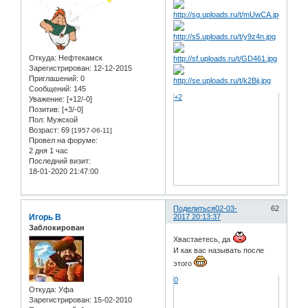
Откуда:
Нефтекамск
Зарегистрирован
: 12-12-2015
Приглашений:
0
Сообщений:
145
+2
Уважение:
[+12/-0]
Позитив:
[+3/-0]
Пол:
Мужской
Возраст:
69
[1957-06-11]
Провел на форуме:
2 дня 1 час
Последний визит:
18-01-2020 21:47:00
Поделиться
02-03-
62
Игорь В
2017 20:13:37
Заблокирован
Хвастаетесь, да
И как вас называть после
этого
0
Откуда:
Уфа
Зарегистрирован
: 15-02-2010