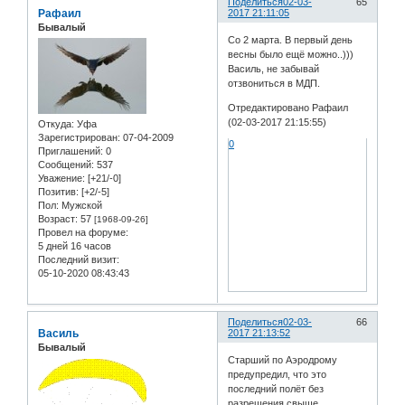
Поделиться
02-03-
65
Рафаил
2017 21:11:05
Бывалый
Со 2 марта. В первый день
весны было ещё можно..)))
Василь, не забывай
отзвониться в МДП.
Отредактировано Рафаил
(02-03-2017 21:15:55)
Откуда:
Уфа
Зарегистрирован
: 07-04-2009
0
Приглашений:
0
Сообщений:
537
Уважение:
[+21/-0]
Позитив:
[+2/-5]
Пол:
Мужской
Возраст:
57
[1968-09-26]
Провел на форуме:
5 дней 16 часов
Последний визит:
05-10-2020 08:43:43
Поделиться
02-03-
66
Василь
2017 21:13:52
Бывалый
Старший по Аэродрому
предупредил, что это
последний полёт без
разрешения свыше.