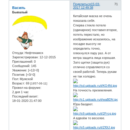
Поделиться
15-03-
71
Василь
2017 12:49:38
Бывалый
Китайская маска не очень
показала себя.
Сперва стекло потело
(одинарное) поставил второе,
потеть перестало, но
изображение исказилось, на
посадке высоту не
определить точно,
Откуда:
Нефтекамск
плюхнулся пару раз. А от
Зарегистрирован
: 12-12-2015
ветра защита лица хорошая.
Приглашений:
0
Зато щитки (защита рук)
Сообщений:
145
отлично справляются со
Уважение:
[+12/-0]
своей работой. Теперь рукам
Позитив:
[+3/-0]
не так холодно.
Пол:
Мужской
Возраст:
69
[1957-06-11]
Провел на форуме:
На точность приземления.
2 дня 1 час
Последний визит:
18-01-2020 21:47:00
Юра балдеет.
А вдвоём то веселее.