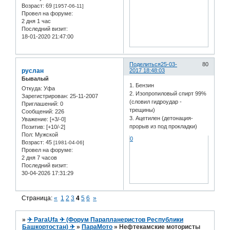
Возраст:
69
[1957-06-11]
Провел на форуме:
2 дня 1 час
Последний визит:
18-01-2020 21:47:00
Поделиться
25-03-
80
руслан
2017 18:48:03
Бывалый
1. Бензин
Откуда:
Уфа
2. Изопропиловый спирт 99%
Зарегистрирован
: 25-11-2007
(словил гидроудар -
Приглашений:
0
трещины)
Сообщений:
226
3. Ацетилен (детонация-
Уважение:
[+3/-0]
прорыв из под прокладки)
Позитив:
[+10/-2]
Пол:
Мужской
0
Возраст:
45
[1981-04-06]
Провел на форуме:
2 дня 7 часов
Последний визит:
30-04-2026 17:31:29
Страница:
«
1
2
3
4
5
6
»
»
✈ ParaUfa ✈ (Форум Парапланеристов Республики
Башкортостан) ✈
»
ПараМото
»
Нефтекамские мотористы