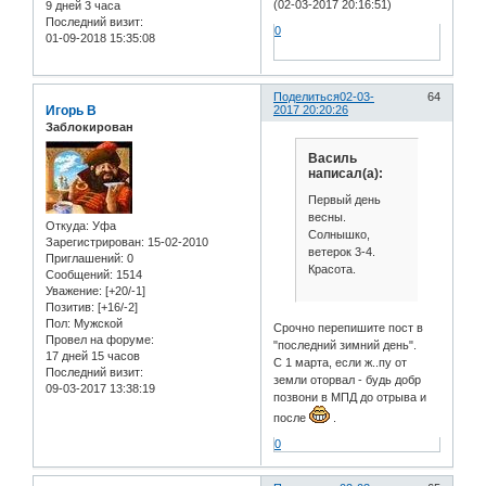
(02-03-2017 20:16:51)
9 дней 3 часа
Последний визит:
0
01-09-2018 15:35:08
Поделиться
02-03-
64
Игорь В
2017 20:20:26
Заблокирован
Василь
написал(а):
Первый день
весны.
Откуда:
Уфа
Солнышко,
Зарегистрирован
: 15-02-2010
ветерок 3-4.
Приглашений:
0
Красота.
Сообщений:
1514
Уважение:
[+20/-1]
Позитив:
[+16/-2]
Пол:
Мужской
Срочно перепишите пост в
Провел на форуме:
"последний зимний день".
17 дней 15 часов
С 1 марта, если ж..пу от
Последний визит:
земли оторвал - будь добр
09-03-2017 13:38:19
позвони в МПД до отрыва и
после
.
0