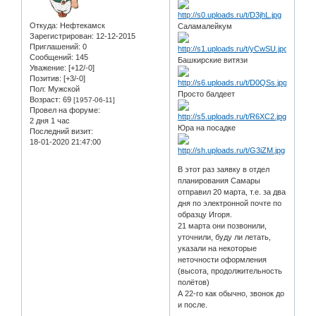
Откуда:
Нефтекамск
Саламалейкум
Зарегистрирован
: 12-12-2015
Приглашений:
0
Сообщений:
145
Башкирские витязи
Уважение:
[+12/-0]
Позитив:
[+3/-0]
Пол:
Мужской
Просто балдеет
Возраст:
69
[1957-06-11]
Провел на форуме:
2 дня 1 час
Юра на посадке
Последний визит:
18-01-2020 21:47:00
В этот раз заявку в отдел
планирования Самары
отправил 20 марта, т.е. за два
дня по электронной почте по
образцу Игоря.
21 марта они позвонили,
уточнили, буду ли летать,
указали на некоторые
неточности оформления
(высота, продолжительность
полётов)
А 22-го как обычно, звонок до
и после.