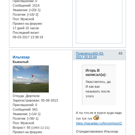
Приглашений:
0
Сообщений:
1514
Уважение:
[+20/-1]
Позитив:
[+16/-2]
Пол:
Мужской
Провел на форуме:
17 дней 15 часов
Последний визит:
09-03-2017 13:38:19
Поделиться
02-03-
63
Ильгизар
2017 20:15:04
Бывалый
Игорь В
написал(а):
Хвастаетесь, да
И как вас
называть после
Откуда:
Дюртюли
этого
Зарегистрирован
: 05-08-2013
Приглашений:
0
Сообщений:
561
А ты что,не в курсе куда надо
Уважение:
[+14/-1]
тук тук тук
Позитив:
[+36/-1]
Пол:
Мужской
https://paraplan.ru/forum/post/2174941
Возраст:
65
[1960-12-21]
Отредактировано Ильгизар
Провел на форуме: