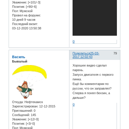
Уважение:
[+101/-3]
Позитив:
[+90/-6]
Пол:
Мужской
Провел на форуме:
10 дней 9 часов
Последний визит:
03-12-2020 13:50:38
0
Поделиться
25-03-
79
Василь
2017 12:02:43
Бывалый
Хорошее видео сделал
парень.
Запуск двигателя с первого
пинка.
Ещё бы комментарии по
русски, что он заправлял?
Сперва я понял бензин, а
дальше?
Откуда:
Нефтекамск
0
Зарегистрирован
: 12-12-2015
Приглашений:
0
Сообщений:
145
Уважение:
[+12/-0]
Позитив:
[+3/-0]
Пол:
Мужской