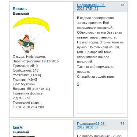
Поделиться
15-03-
73
Василь
2017 17:54:21
Бывалый
В отделе планирования
заявку приняли. Всё
спрашивали позывной.
Объяснил, что мы без связи
летаем, парапланеристы.
Назвал город. Это им тоже не
нужно. По фамилии нашли.
МДП Самарский тоже
Откуда:
Нефтекамск
спрашивал в начале
Зарегистрирован
: 12-12-2015
позывной.
Приглашений:
0
Так-что всё нормально
Сообщений:
145
прошло.
Уважение:
[+12/-0]
Спасибо за содействие.
Позитив:
[+3/-0]
0
Пол:
Мужской
Возраст:
69
[1957-06-11]
Провел на форуме:
2 дня 1 час
Последний визит:
18-01-2020 21:47:00
Поделиться
15-03-
74
IgorAr
2017 18:31:33
Бывалый
По поводу позывных - у нас