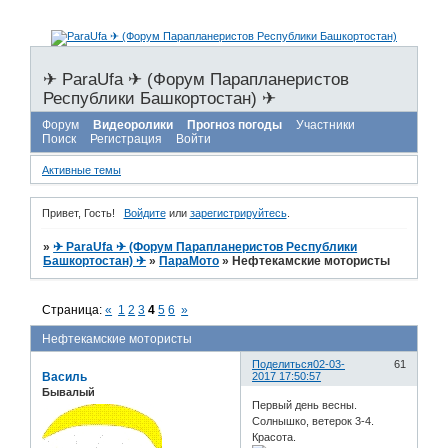
✈ ParaUfa ✈ (Форум Парапланеристов
Республики Башкортостан) ✈
Форум
Видеоролики
Прогноз погоды
Участники
Поиск
Регистрация
Войти
Активные темы
Привет, Гость!
Войдите
или
зарегистрируйтесь
.
»
✈ ParaUfa ✈ (Форум Парапланеристов Республики
Башкортостан) ✈
»
ПараМото
»
Нефтекамские мотористы
Страница:
«
1
2
3
4
5
6
»
Нефтекамские мотористы
Поделиться
02-03-
61
Василь
2017 17:50:57
Бывалый
Первый день весны.
Солнышко, ветерок 3-4.
Красота.