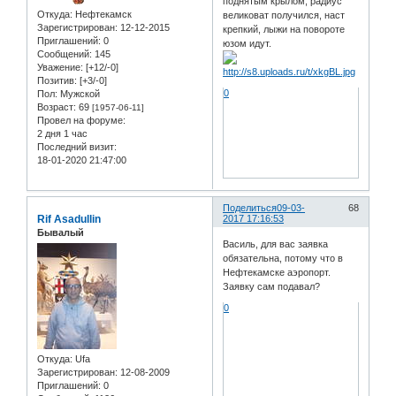
поднятым крылом, радиус
Откуда:
Нефтекамск
великоват получился, наст
Зарегистрирован
: 12-12-2015
крепкий, лыжи на повороте
Приглашений:
0
юзом идут.
Сообщений:
145
Уважение:
[+12/-0]
Позитив:
[+3/-0]
0
Пол:
Мужской
Возраст:
69
[1957-06-11]
Провел на форуме:
2 дня 1 час
Последний визит:
18-01-2020 21:47:00
Поделиться
09-03-
68
Rif Asadullin
2017 17:16:53
Бывалый
Василь, для вас заявка
обязательна, потому что в
Нефтекамске аэропорт.
Заявку сам подавал?
0
Откуда:
Ufa
Зарегистрирован
: 12-08-2009
Приглашений:
0