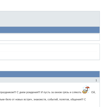
1
праздником!!! С днем рождения!!! И пусть за окном грязь и слякоть
Ой,
лым-бело от новых встреч, знакомств, событий, полетов, общения!!! С