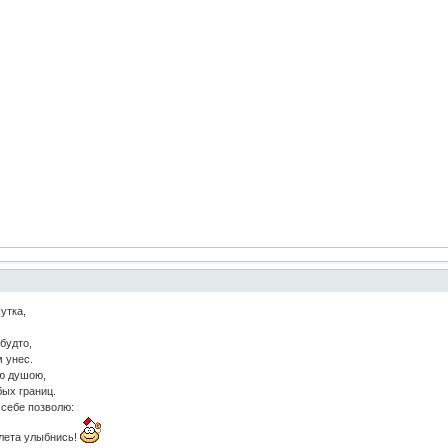
утка,
будто,
унес.
 душою,
границ.
 позволю:
лыбнись!