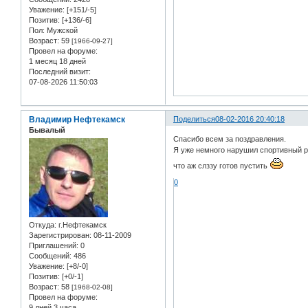
Уважение:
[+151/-5]
Позитив:
[+136/-6]
Пол:
Мужской
Возраст:
59
[1966-09-27]
Провел на форуме:
1 месяц 18 дней
Последний визит:
07-08-2026 11:50:03
Владимир Нефтекамск
Поделиться
08-02-2016 20:40:18
Бывалый
Спасибо всем за поздравления.
Я уже немного нарушил спортивный р
что аж слззу готов пустить
0
Откуда:
г.Нефтекамск
Зарегистрирован
: 08-11-2009
Приглашений:
0
Сообщений:
486
Уважение:
[+8/-0]
Позитив:
[+0/-1]
Возраст:
58
[1968-02-08]
Провел на форуме:
9 дней 3 часа