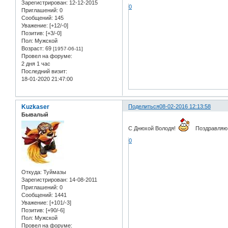
Зарегистрирован
: 12-12-2015
0
Приглашений:
0
Сообщений:
145
Уважение:
[+12/-0]
Позитив:
[+3/-0]
Пол:
Мужской
Возраст:
69
[1957-06-11]
Провел на форуме:
2 дня 1 час
Последний визит:
18-01-2020 21:47:00
Kuzkaser
Поделиться
08-02-2016 12:13:58
Бывалый
С Днюхой Володя!
Поздравляю
0
Откуда:
Туймазы
Зарегистрирован
: 14-08-2011
Приглашений:
0
Сообщений:
1441
Уважение:
[+101/-3]
Позитив:
[+90/-6]
Пол:
Мужской
Провел на форуме: