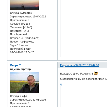
Откуда:
Кумертау
Зарегистрирован
: 16-04-2012
Приглашений:
0
Сообщений:
138
Уважение:
[+17/-0]
Позитив:
[+2/-0]
Пол:
Мужской
Возраст:
46
[1980-06-23]
Провел на форуме:
3 дня 19 часов
Последний визит:
05-04-2018 17:34:23
Игорь Т
Поделиться
08-02-2016 19:42:10
Администратор
Володя, С Днем Рожденья!
Оставайся таким же веселым, честны
0
Откуда:
г.Уфа
Зарегистрирован
: 30-03-2006
Приглашений:
0
Сообщений:
2428