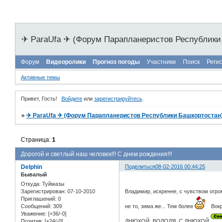
✈ ParaUfa ✈ (Форум Парапланеристов Республики
Форум
Видеоролики
Прогноз погоды
Участники
Поиск
Реги
Активные темы
Привет, Гость!
Войдите
или
зарегистрируйтесь
.
»
✈ ParaUfa ✈ (Форум Парапланеристов Республики Башкортостан
Страница:
1
Дорогой и светлый наш человек!!! С днем рождения!!!
Delphin
Поделиться
08-02-2016 00:44:25
Бывалый
Откуда:
Туймазы
Зарегистрирован
: 07-10-2010
Владимир, искренне, с чувством огром
Приглашений:
0
Сообщений:
309
не то, зима же... Тем более
Вокру
Уважение:
[+36/-0]
Позитив:
[+24/-0]
ДНЮХОЙ, ВОЛОДЯ, С ДНЮХОЙ