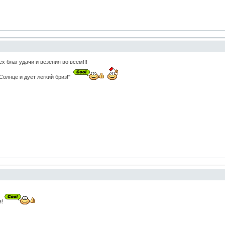
 благ удачи и везения во всем!!!
Солнце и дует легкий бриз!"
я!