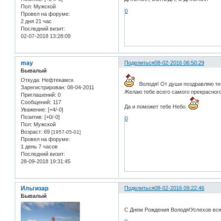
Пол:
Мужской
0
Провел на форуме:
2 дня 21 час
Последний визит:
02-07-2018 13:28:09
may
Поделиться
08-02-2016 06:50:29
Бывалый
Откуда:
Нефтекамск
Володя! От души поздравляю те
Зарегистрирован
: 08-04-2011
Желаю тебе всего самого прекрасного
Приглашений:
0
Сообщений:
117
Да и поможет тебе Небо.
Уважение:
[+4/-0]
Позитив:
[+0/-0]
0
Пол:
Мужской
Возраст:
69
[1957-05-01]
Провел на форуме:
1 день 7 часов
Последний визит:
28-09-2018 19:31:45
Ильгизар
Поделиться
08-02-2016 09:22:46
Бывалый
С Днем Рождения Володя!Успехов всю