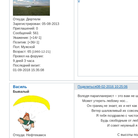
0
Откуда:
Дюртюли
Зарегистрирован
: 05-08-2013
Приглашений:
0
Сообщений:
561
Уважение:
[+14/-1]
Позитив:
[+36/-1]
Пол:
Мужской
Возраст:
65
[1960-12-21]
Провел на форуме:
9 дней 3 часа
Последний визит:
01-09-2018 15:35:08
Василь
Поделиться
08-02-2016 10:25:06
Бывалый
Володя-парапланерист – это вам не ш
Может утереть любому нос...
Он границ не знает, их и нет как 
Ветер шаловливый их совсем 
Я тебя поздравлю с чистою
Будь свободным от любых 
И совет неумный я себе
С высоты полета у
Откуда:
Нефтекамск