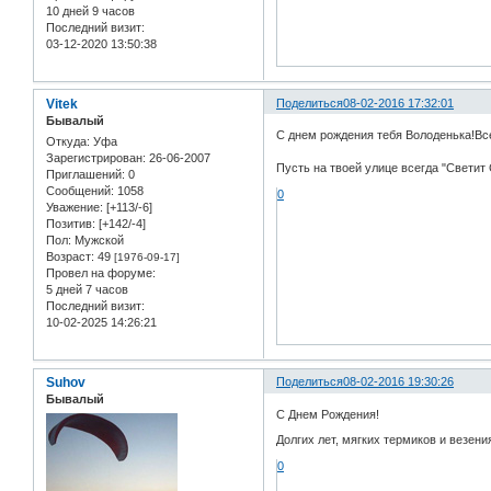
10 дней 9 часов
Последний визит:
03-12-2020 13:50:38
Vitek
Поделиться
08-02-2016 17:32:01
Бывалый
С днем рождения тебя Володенька!Всех
Откуда:
Уфа
Зарегистрирован
: 26-06-2007
Пусть на твоей улице всегда "Светит 
Приглашений:
0
Сообщений:
1058
0
Уважение:
[+113/-6]
Позитив:
[+142/-4]
Пол:
Мужской
Возраст:
49
[1976-09-17]
Провел на форуме:
5 дней 7 часов
Последний визит:
10-02-2025 14:26:21
Suhov
Поделиться
08-02-2016 19:30:26
Бывалый
C Днем Рождения!
Долгих лет, мягких термиков и везени
0