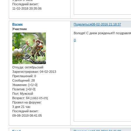
Последний визит:
11-02-2018 20:35:06
Вазих
Поделиться
08-02-2016 21:18:37
Участник
Володя! С днем рожденья!!! поздравля
0
Откуда:
октябрьский
Зарегистрирован
: 04-02-2013
Приглашений:
0
Сообщений:
28
Уважение:
[+1/-0]
Позитив:
[+0/-0]
Пол:
Мужской
Возраст:
64
[1962-05-05]
Провел на форуме:
3 дня 21 час
Последний визит:
09-08-2019 08:41:05