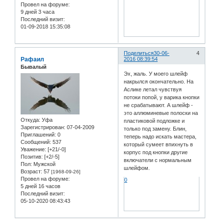
Провел на форуме:
9 дней 3 часа
Последний визит:
01-09-2018 15:35:08
Поделиться
30-06-
4
Рафаил
2016 08:39:54
Бывалый
Эх, жаль. У моего шлейф
накрылся окончательно. На
Аслике летал чувствуя
потоки попой, у варика кнопки
не срабатывают. А шлейф -
это аллюминевые полоски на
Откуда:
Уфа
пластиковой подложке и
Зарегистрирован
: 07-04-2009
только под замену. Блин,
Приглашений:
0
теперь надо искать мастера,
Сообщений:
537
который сумеет впихнуть в
Уважение:
[+21/-0]
корпус под кнопки другие
Позитив:
[+2/-5]
включатели с нормальным
Пол:
Мужской
шлейфом.
Возраст:
57
[1968-09-26]
Провел на форуме:
0
5 дней 16 часов
Последний визит:
05-10-2020 08:43:43