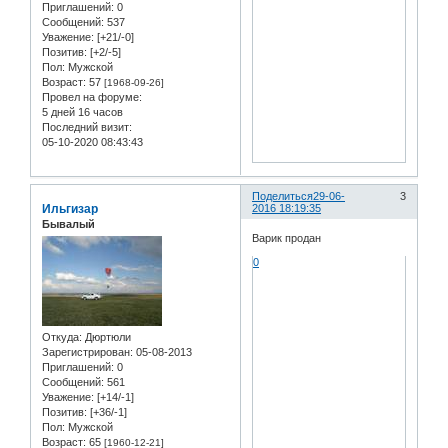
Приглашений:
0
Сообщений:
537
Уважение:
[+21/-0]
Позитив:
[+2/-5]
Пол:
Мужской
Возраст:
57
[1968-09-26]
Провел на форуме:
5 дней 16 часов
Последний визит:
05-10-2020 08:43:43
Поделиться
29-06-
3
Ильгизар
2016 18:19:35
Бывалый
Варик продан
0
Откуда:
Дюртюли
Зарегистрирован
: 05-08-2013
Приглашений:
0
Сообщений:
561
Уважение:
[+14/-1]
Позитив:
[+36/-1]
Пол:
Мужской
Возраст:
65
[1960-12-21]