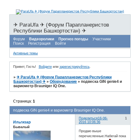
✈ ParaUfa ✈ (Форум Парапланеристов
Республики Башкортостан) ✈
Форум
Видеоролики
Прогноз погоды
Участники
Поиск
Регистрация
Войти
Активные темы
Привет, Гость!
Войдите
или
зарегистрируйтесь
.
»
✈ ParaUfa ✈ (Форум Парапланеристов Республики
Башкортостан) ✈
»
Оборудование
»
подвеска GIN genie4 и
вариометр Brauniger IQ One.
Страница:
1
подвеска GIN genie4 и вариометр Brauniger IQ One.
Поделиться
16-06-
1
Ильгизар
2016 10:06:36
Бывалый
Продаю выше
перечисленные.Набегай пока