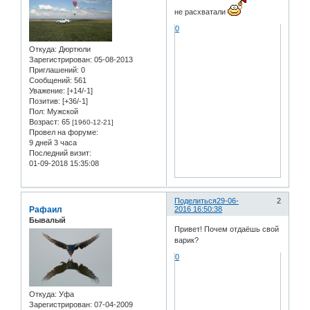
не расхватали
0
Откуда:
Дюртюли
Зарегистрирован
: 05-08-2013
Приглашений:
0
Сообщений:
561
Уважение:
[+14/-1]
Позитив:
[+36/-1]
Пол:
Мужской
Возраст:
65
[1960-12-21]
Провел на форуме:
9 дней 3 часа
Последний визит:
01-09-2018 15:35:08
Поделиться
29-06-
2
Рафаил
2016 16:50:38
Бывалый
Привет! Почем отдаёшь свой
варик?
0
Откуда:
Уфа
Зарегистрирован
: 07-04-2009