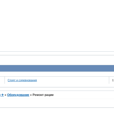
Спорт и соревнования
1
) ✈
»
Оборудование
»
Ремонт рации