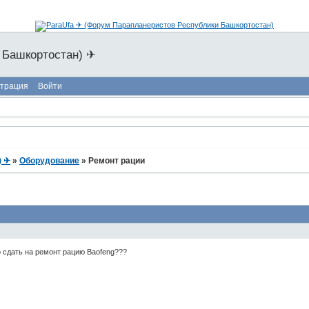
 Башкортостан) ✈
страция
Войти
) ✈
»
Оборудование
»
Ремонт рации
 сдать на ремонт рацию Baofeng???