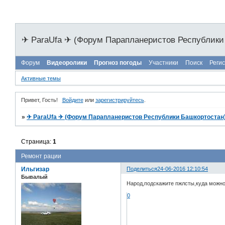
✈ ParaUfa ✈ (Форум Парапланеристов Республики
Форум
Видеоролики
Прогноз погоды
Участники
Поиск
Реги
Активные темы
Привет, Гость!
Войдите
или
зарегистрируйтесь
.
»
✈ ParaUfa ✈ (Форум Парапланеристов Республики Башкортостан
Страница:
1
Ремонт рации
Ильгизар
Поделиться
24-06-2016 12:10:54
Бывалый
Народ,подскажите пжлсты,куда можно
0