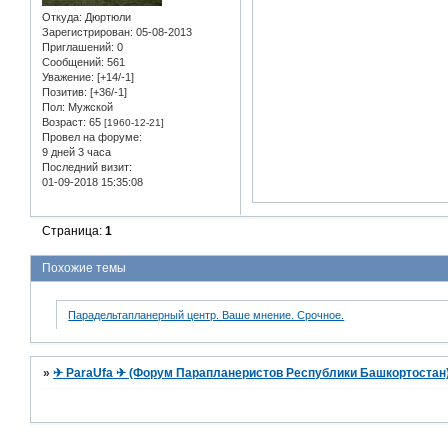
Откуда:
Дюртюли
Зарегистрирован
: 05-08-2013
Приглашений:
0
Сообщений:
561
Уважение:
[+14/-1]
Позитив:
[+36/-1]
Пол:
Мужской
Возраст:
65
[1960-12-21]
Провел на форуме:
9 дней 3 часа
Последний визит:
01-09-2018 15:35:08
Страница:
1
Похожие темы
Парадельтапланерный центр. Ваше мнение. Срочное.
»
✈ ParaUfa ✈ (Форум Парапланеристов Республики Башкортостан