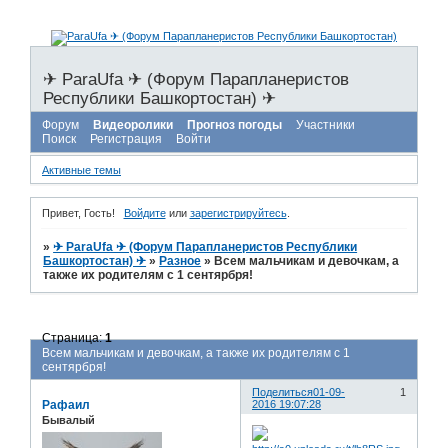
✈ ParaUfa ✈ (Форум Парапланеристов
Республики Башкортостан) ✈
Форум
Видеоролики
Прогноз погоды
Участники
Поиск
Регистрация
Войти
Активные темы
Привет, Гость!
Войдите
или
зарегистрируйтесь
.
»
✈ ParaUfa ✈ (Форум Парапланеристов Республики
Башкортостан) ✈
»
Разное
»
Всем мальчикам и девочкам, а
также их родителям с 1 сентярбря!
Страница:
1
Всем мальчикам и девочкам, а также их родителям с 1
сентярбря!
Поделиться
01-09-
1
Рафаил
2016 19:07:28
Бывалый