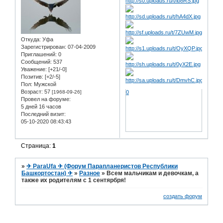
Откуда:
Уфа
Зарегистрирован
: 07-04-2009
Приглашений:
0
Сообщений:
537
Уважение:
[+21/-0]
Позитив:
[+2/-5]
Пол:
Мужской
Возраст:
57
[1968-09-26]
0
Провел на форуме:
5 дней 16 часов
Последний визит:
05-10-2020 08:43:43
Страница:
1
»
✈ ParaUfa ✈ (Форум Парапланеристов Республики
Башкортостан) ✈
»
Разное
»
Всем мальчикам и девочкам, а
также их родителям с 1 сентярбря!
создать форум