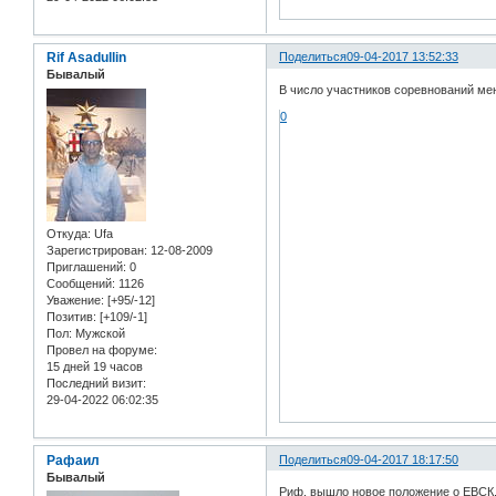
Rif Asadullin
Поделиться
09-04-2017 13:52:33
Бывалый
В число участников соревнований мен
0
Откуда:
Ufa
Зарегистрирован
: 12-08-2009
Приглашений:
0
Сообщений:
1126
Уважение:
[+95/-12]
Позитив:
[+109/-1]
Пол:
Мужской
Провел на форуме:
15 дней 19 часов
Последний визит:
29-04-2022 06:02:35
Рафаил
Поделиться
09-04-2017 18:17:50
Бывалый
Риф, вышло новое положение о ЕВСК. 