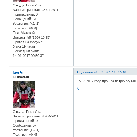
Откуда:
Пока Уфа
Зарегистрирован
: 28-04-2011
Приглашений:
0
Сообщений:
57
Уважение:
[+2/-1]
Позитив:
[+0/-0]
Пол:
Мужской
Возраст:
59
[1966-10-25]
Провел на форуме:
3 дня 19 часов
Последний визит:
14-04-2017 00:50:37
IgorAr
Поделиться
15-03-2017 18:35:01
Бывалый
15.03.2017 года прошла встреча у Мин
0
Откуда:
Пока Уфа
Зарегистрирован
: 28-04-2011
Приглашений:
0
Сообщений:
57
Уважение:
[+2/-1]
Позитив:
[+0/-0]