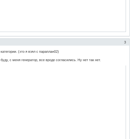
3
категории. (это я взял с параплан02)
буду, с меня генератор, все вроде согласились. Ну нет так нет.