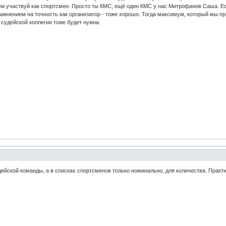
ли участвуй как спортсмен. Просто ты КМС, ещё один КМС у нас Митрофанов Саша. Ес
жнением на точность как организатор - тоже хорошо. Тогда максимум, который мы при
 судейской коллегии тоже будет нужна.
удейской команды, а в списках спортсменов только номинально, для количества. Практи