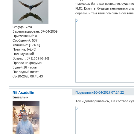
- можешь быть как помощник судьи и
КМС. Если ты будешь заниматься упра
соревы, и там твоя помощь в составе
0
Откуда:
Уфа
Зарегистрирован
: 07-04-2009
Приглашений:
0
Сообщений:
537
Уважение:
[+21/-0]
Позитив:
[+2/-5]
Пол:
Мужской
Возраст:
57
[1968-09-26]
Провел на форуме:
5 дней 16 часов
Последний визит:
05-10-2020 08:43:43
Rif Asadullin
Поделиться
10-04-2017 07:24:22
Бывалый
Так и договаривались, я в составе с
0