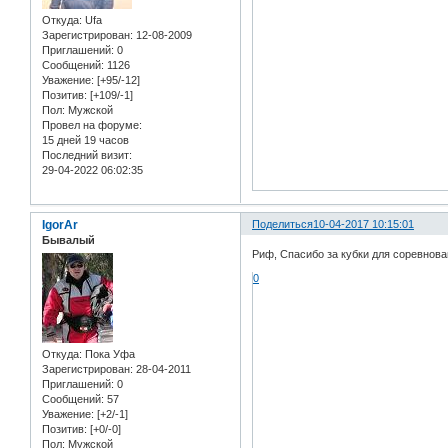
Откуда:
Ufa
Зарегистрирован
: 12-08-2009
Приглашений:
0
Сообщений:
1126
Уважение:
[+95/-12]
Позитив:
[+109/-1]
Пол:
Мужской
Провел на форуме:
15 дней 19 часов
Последний визит:
29-04-2022 06:02:35
IgorAr
Поделиться
10-04-2017 10:15:01
Бывалый
Риф, Спасибо за кубки для соревнова
0
Откуда:
Пока Уфа
Зарегистрирован
: 28-04-2011
Приглашений:
0
Сообщений:
57
Уважение:
[+2/-1]
Позитив:
[+0/-0]
Пол:
Мужской