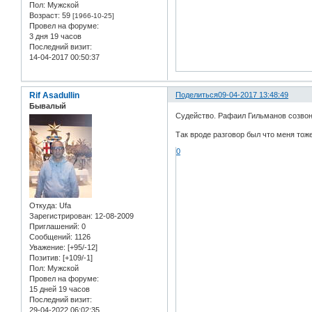
Пол:
Мужской
Возраст:
59
[1966-10-25]
Провел на форуме:
3 дня 19 часов
Последний визит:
14-04-2017 00:50:37
Rif Asadullin
Поделиться
09-04-2017 13:48:49
Бывалый
Судейство. Рафаил Гильманов созвонил
Так вроде разговор был что меня тоже
0
Откуда:
Ufa
Зарегистрирован
: 12-08-2009
Приглашений:
0
Сообщений:
1126
Уважение:
[+95/-12]
Позитив:
[+109/-1]
Пол:
Мужской
Провел на форуме:
15 дней 19 часов
Последний визит:
29-04-2022 06:02:35