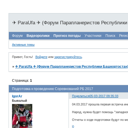
✈ ParaUfa ✈ (Форум Парапланеристов Республики
Форум
Видеоролики
Прогноз погоды
Участники
Поиск
Реги
Активные темы
Привет, Гость!
Войдите
или
зарегистрируйтесь
.
»
✈ ParaUfa ✈ (Форум Парапланеристов Республики Башкортостан
Страница:
1
Подготовка к проведению Соревнований РБ 2017
IgorAr
Поделиться
05-03-2017 09:35:33
Бывалый
04.03.2017 прошла первая встреча ин
Народ, нужна будет помощь "западног
Отчеты о ходе подготовки будут по ме
0