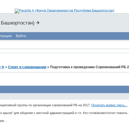
 Башкортостан) ✈
страция
Войти
) ✈
»
Спорт и соревнования
»
Подготовка к проведению Соревнований РБ 
ициативной группы по организации соревнований РБ на 2017.
Почитать можно здесь...
.
о крыла" для общения с местной администрацией и т.п. Кто готов/может/хочет помочь -
ре...