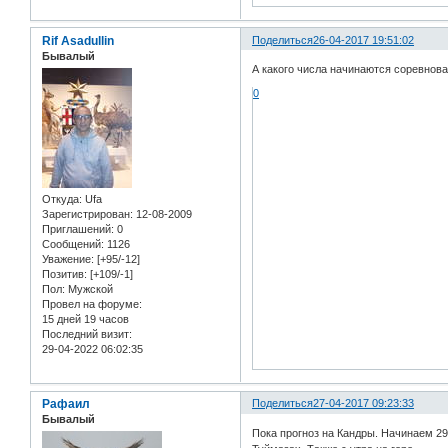
Rif Asadullin
Поделиться
26-04-2017 19:51:02
Бывалый
А какого числа начинаются соревнова
0
Откуда:
Ufa
Зарегистрирован
: 12-08-2009
Приглашений:
0
Сообщений:
1126
Уважение:
[+95/-12]
Позитив:
[+109/-1]
Пол:
Мужской
Провел на форуме:
15 дней 19 часов
Последний визит:
29-04-2022 06:02:35
Рафаил
Поделиться
27-04-2017 09:23:33
Бывалый
Пока прогноз на Кандры. Начинаем 29