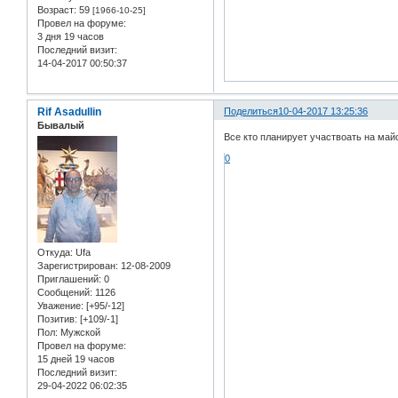
Возраст:
59
[1966-10-25]
Провел на форуме:
3 дня 19 часов
Последний визит:
14-04-2017 00:50:37
Rif Asadullin
Поделиться
10-04-2017 13:25:36
Бывалый
Все кто планирует участвоать на май
0
Откуда:
Ufa
Зарегистрирован
: 12-08-2009
Приглашений:
0
Сообщений:
1126
Уважение:
[+95/-12]
Позитив:
[+109/-1]
Пол:
Мужской
Провел на форуме:
15 дней 19 часов
Последний визит:
29-04-2022 06:02:35