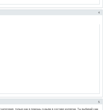
4
5
 категория, только как в помощь судьям в составе коллегии. Ты выбирай сам