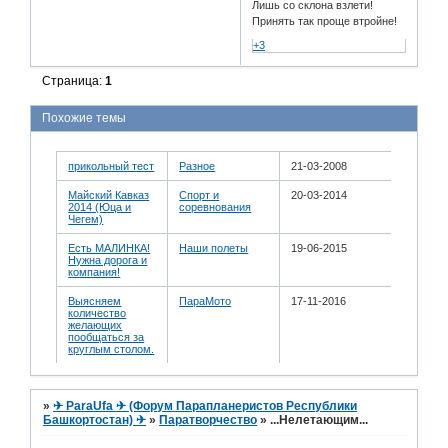
Лишь со склона взлети!
Принять так проще втройне!
+3
Страница:
1
Похожие темы
прикольный тест
Разное
21-03-2008
Майский Кавказ
Спорт и
20-03-2014
2014 (Юца и
соревнования
Чегем)
Есть МАЛИНКА!
Наши полеты
19-06-2015
Нужна дорога и
компания!
Выясняем
ПараМото
17-11-2016
количество
желающих
пообщаться за
круглым столом.
»
✈ ParaUfa ✈ (Форум Парапланеристов Республики
Башкортостан) ✈
»
Паратворчество
»
...Нелетающим...