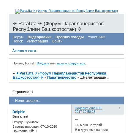
✈ ParaUfa ✈ (Форум Парапланеристов
Республики Башкортостан) ✈
Форум
Видеоролики
Прогноз погоды
Участники
Поиск
Регистрация
Войти
Активные темы
Привет, Гость!
Войдите
или
зарегистрируйтесь
.
»
✈ ParaUfa ✈ (Форум Парапланеристов Республики
Башкортостан) ✈
»
Паратворчество
»
...Нелетающим...
Страница:
1
...Нелетающим...
Поделиться
20-03-
1
Delphin
2017 19:50:28
Бывалый
***
Откуда:
Туймазы
Ты меня не теряй-
Зарегистрирован
: 07-10-2010
Я с друзьями на воле,
Приглашений:
0