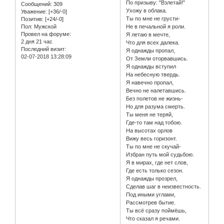
По призыву: "Взлетай!"
Сообщений:
309
Ухожу в облака.
Уважение:
[+36/-0]
Ты по мне не грусти-
Позитив:
[+24/-0]
Пол:
Мужской
Не в печальной я роли.
Провел на форуме:
Я летаю в мечте,
2 дня 21 час
Что для всех далека.
Последний визит:
Я однажды пропал,
02-07-2018 13:28:09
От Земли оторвавшись.
Я однажды вступил
На небесную твердь.
Я навечно пропал,
Вечно не налетавшись.
Без полетов не жизнь-
Но для разума смерть.
Ты меня не теряй,
Где-то там над тобою.
На высотах орлов
Вижу весь горизонт.
Ты по мне не скучай-
Избран путь мой судьбою.
Я в мирах, где нет слов,
Где есть только сезон.
Я однажды прозрел,
Сделав шаг в неизвестность.
Под иными углами,
Рассмотрев бытие.
Ты всё сразу поймёшь,
Что сказал я речами.