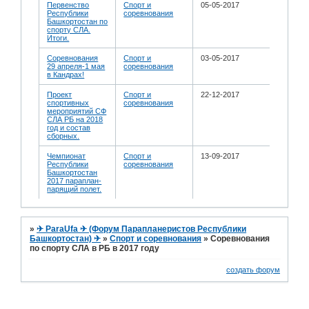
Первенство
Спорт и
05-05-2017
Республики
соревнования
Башкортостан по
спорту СЛА.
Итоги.
Соревнования
Спорт и
03-05-2017
29 апреля-1 мая
соревнования
в Кандрах!
Проект
Спорт и
22-12-2017
спортивных
соревнования
мероприятий СФ
СЛА РБ на 2018
год и состав
сборных.
Чемпионат
Спорт и
13-09-2017
Республики
соревнования
Башкортостан
2017 параплан-
парящий полет.
»
✈ ParaUfa ✈ (Форум Парапланеристов Республики
Башкортостан) ✈
»
Спорт и соревнования
»
Соревнования
по спорту СЛА в РБ в 2017 году
создать форум