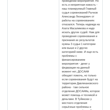
проведении мероприятия. Но
есть и неприятная новость -
наш планируемый Главный
судья соревнований Рычков
Александр Леонидович от
работы на соревнованиях
отказался. Теперь надежда на
Азата Масалимова и надо
искать других судей. Нам для
проведения соревнования и
признания их результатов
нужны 3 судьи 1 категории
или выше и 2 других
категорией ниже. И еще есть
проблемы с
финансированием
мероприятия - денег у
федерации на данный
момент нет, ДОСААФ
обещает помочь, но только
если соревнования будут на
территории Давлекановского
района - там сильное
отделение ДОСААФа, которое
может помощь и техникой и
деньгами. В Туймазах у
местного отделения
серьёзные проблемы и