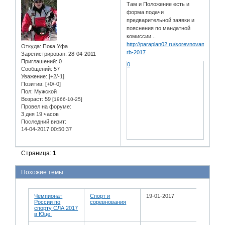
Там и Положение есть и
форма подачи
предварительной заявки и
пояснения по мандатной
комиссии...
http://paraplan02.ru/sorevnovaniya-
Откуда:
Пока Уфа
rb-2017
Зарегистрирован
: 28-04-2011
Приглашений:
0
0
Сообщений:
57
Уважение:
[+2/-1]
Позитив:
[+0/-0]
Пол:
Мужской
Возраст:
59
[1966-10-25]
Провел на форуме:
3 дня 19 часов
Последний визит:
14-04-2017 00:50:37
Страница:
1
Похожие темы
Чемпионат
Спорт и
19-01-2017
России по
соревнования
спорту СЛА 2017
в Юце.