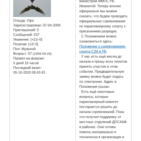
министром ММПС РБ
Иванютой. Теперь вполне
официально мы можем
сказать, что будем проводить
Откуда:
Уфа
официальные соревнования
Зарегистрирован
: 07-04-2009
по парапланерному спорту с
Приглашений:
0
присвоением разрядов.
Сообщений:
537
С Положением можно
Уважение:
[+21/-0]
ознакомиться здесь:
Позитив:
[+2/-5]
Положение о соревнованиях
Пол:
Мужской
спорта СЛА в РБ
Возраст:
57
[1968-09-26]
У нас есть ещё месяц до
Провел на форуме:
начала и прошу всех пилотов
5 дней 16 часов
принять участие в этом
Последний визит:
событии. Предварительную
05-10-2020 08:43:43
заявку можно будет подать
по электронке. Адрес в
Положении указан.
Есть ещё некоторые
вопросы, которые
парапланерный комитет
постарается решить до
начала соревнований. Пока
что получил поддержку от
местных отделений ДОСААФ
в районах. Они готовы
помочь материально и
технически в организации и