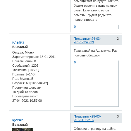
помощи там не будет. Так что
будем рассчитывать на свои
силы. Если кто-то готов
помочь - будем рады это
приветствовать.
0
Поделиться
24-03-
2
ильгиз
2017 23:46:39
Бывалый
Таки давай на Аслыкуле. Раз
Откуда:
Мияки
помощь обещают.
Зарегистрирован
: 18-01-2011
Приглашений:
0
0
Сообщений:
1202
Уважение:
[+43/-0]
Позитив:
[+1/-0]
Пол:
Мужской
Возраст:
69
[1956-09-12]
Провел на форуме:
18 дней 18 часов
Последний визит:
27-04-2021 10:57:00
Поделиться
25-03-
3
IgorAr
2017 11:53:16
Бывалый
Обновил страницу на сайте.