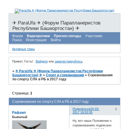
✈ ParaUfa ✈ (Форум Парапланеристов
Республики Башкортостан) ✈
Форум
Видеоролики
Прогноз погоды
Участники
Поиск
Регистрация
Войти
Активные темы
Привет, Гость!
Войдите
или
зарегистрируйтесь
.
»
✈ ParaUfa ✈ (Форум Парапланеристов Республики
Башкортостан) ✈
»
Спорт и соревнования
»
Соревнования
по спорту СЛА в РБ в 2017 году
Страница:
1
Соревнования по спорту СЛА в РБ в 2017 году
Поделиться
24-03-
1
Рафаил
2017 18:53:55
Бывалый
Ну, вот наше Положение о
соревнованиях подписано