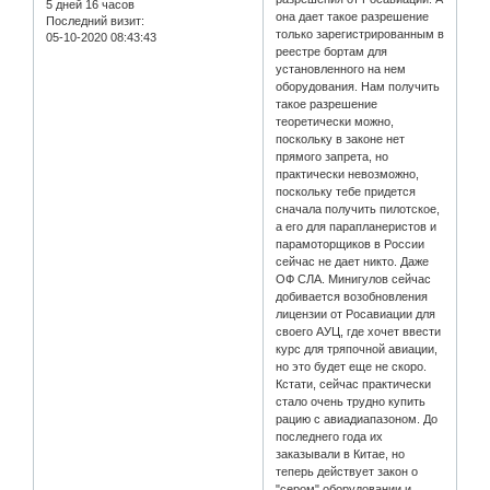
5 дней 16 часов
она дает такое разрешение
Последний визит:
только зарегистрированным в
05-10-2020 08:43:43
реестре бортам для
установленного на нем
оборудования. Нам получить
такое разрешение
теоретически можно,
поскольку в законе нет
прямого запрета, но
практически невозможно,
поскольку тебе придется
сначала получить пилотское,
а его для парапланеристов и
парамоторщиков в России
сейчас не дает никто. Даже
ОФ СЛА. Минигулов сейчас
добивается возобновления
лицензии от Росавиации для
своего АУЦ, где хочет ввести
курс для тряпочной авиации,
но это будет еще не скоро.
Кстати, сейчас практически
стало очень трудно купить
рацию с авиадиапазоном. До
последнего года их
заказывали в Китае, но
теперь действует закон о
"сером" оборудовании и