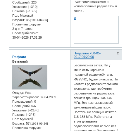
получения позывного и
Сообщений:
226
использования радиосвязи в
Уважение:
[+3/-0]
зоне С
Позитив:
[+10/-2]
Пол:
Мужской
0
Возраст:
45
[1981-04-06]
Провел на форуме:
2 дня 7 часов
Последний визит:
30-04-2026 17:31:29
Поделиться
30-05-
2
Рафаил
2017 09:29:06
Бывалый
Бесполезная затея. Ну у
меня есть корочка и
позывной радиолюбителя.
RG9VNC, будем знакомы. Но
частоты радиолюбительского
диапазона, где требуется
Откуда:
Уфа
разрешение на радиосвязь,
Зарегистрирован
: 07-04-2009
лежат в границах 144-146
Приглашений:
0
МГц. Это так называемый
Сообщений:
537
двухметровый диапазон.
Уважение:
[+21/-0]
Частоты же авиации лежат в
Позитив:
[+2/-5]
118-138 МГц. Работать на
Пол:
Мужской
этом диапазоне
Возраст:
57
[1968-09-26]
радиолюбителям нельзя без
Провел на форуме:
разрешения от Росавиации. А