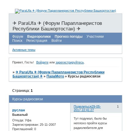
✈ ParaUfa ✈ (Форум Парапланеристов
Республики Башкортостан) ✈
Форум
Видеоролики
Прогноз погоды
Участники
Поиск
Регистрация
Войти
Активные темы
Привет, Гость!
Войдите
или
зарегистрируйтесь
.
»
✈ ParaUfa ✈ (Форум Парапланеристов Республики
Башкортостан) ✈
»
ПараМото
»
Курсы радиосвязи
Страница:
1
Курсы радиосвязи
Поделиться
29-05-
1
руслан
2017 22:41:27
Бывалый
Тут подумал, было бы
Откуда:
Уфа
неплохо пройти курсы
Зарегистрирован
: 25-11-2007
радиолюбителя для
Приглашений:
0