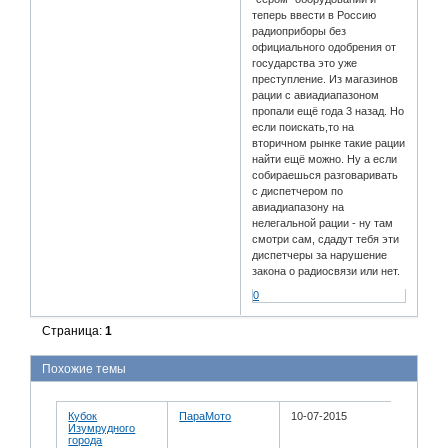
теперь ввести в Россию
радиоприборы без
официального одобрения от
государства это уже
преступление. Из магазинов
рации с авиадиапазоном
пропали ещё года 3 назад. Но
если поискать,то на
вторичном рынке такие рации
найти ещё можно. Ну а если
собираешься разговаривать
с диспетчером по
авиадиапазону на
нелегальной рации - ну там
смотри сам, сдадут тебя эти
диспетчеры за нарушение
закона о радиосвязи или нет.
0
Страница:
1
Похожие темы
Кубок
ПараМото
10-07-2015
Изумрудного
города