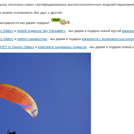
у сразу несколько новых сертифицированных высокотехнологичных моделей парапланов
мы можем познакомить Вас друг с другом!
благодарности мы дарим подарки!
i Gliders
и
любой подвески Sky Paragliders
- мы дарим в подарок новый крутой
вариоме
i Gliders
и
любого парамотора
- мы дарим в подарок
вариометр с возможностью контро
UET от Davinci Gliders
и
комплекта тандемных подвесок
- мы дарим в подарок новый 