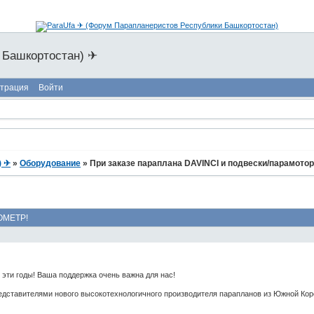
 Башкортостан) ✈
страция
Войти
) ✈
»
Оборудование
»
При заказе параплана DAVINCI и подвески/парамо
ИОМЕТР!
 эти годы! Ваша поддержка очень важна для нас!
дставителями нового высокотехнологичного производителя парапланов из Южной Кореи