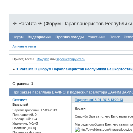
✈ ParaUfa ✈ (Форум Парапланеристов Республики
Форум
Видеоролики
Прогноз погоды
Участники
Поиск
Реги
Активные темы
Привет, Гость!
Войдите
или
зарегистрируйтесь
.
»
✈ ParaUfa ✈ (Форум Парапланеристов Республики Башкортостан
Страница:
1
При заказе параплана DAVINCI и подвески/парамотора ДАРИМ ВАР
Связист
Поделиться
18-01-2018 13:20:43
Бывалый
Друзья!
Зарегистрирован
: 17-03-2013
Приглашений:
0
Спасибо Вам за то, что Вы с нами все
Сообщений:
124
Уважение:
[+0/-0]
Мы рады сообщить Вам, что стали пре
Позитив:
[+0/-0]
Провел на форуме: