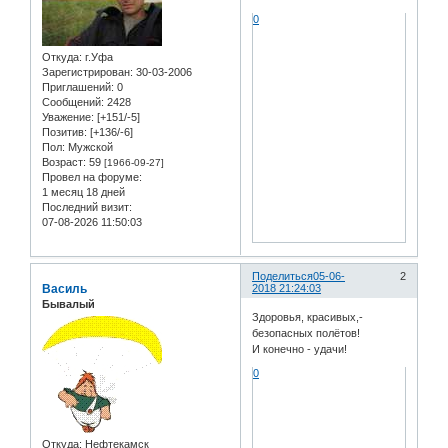
0
Откуда:
г.Уфа
Зарегистрирован
: 30-03-2006
Приглашений:
0
Сообщений:
2428
Уважение:
[+151/-5]
Позитив:
[+136/-6]
Пол:
Мужской
Возраст:
59
[1966-09-27]
Провел на форуме:
1 месяц 18 дней
Последний визит:
07-08-2026 11:50:03
Поделиться
05-06-
2
Василь
2018 21:24:03
Бывалый
Здоровья, красивых,-
безопасных полётов!
И конечно - удачи!
0
Откуда:
Нефтекамск