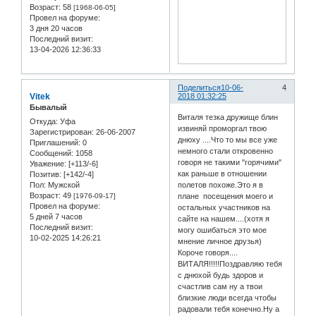
Возраст:
58
[1968-06-05]
Провел на форуме:
3 дня 20 часов
Последний визит:
13-04-2026 12:36:33
Поделиться
10-06-
4
Vitek
2018 01:32:25
Бывалый
Виталя тезка дружище блин
Откуда:
Уфа
извиняй проморгал твою
Зарегистрирован
: 26-06-2007
днюху ....Что то мы все уже
Приглашений:
0
немного стали откровенно
Сообщений:
1058
говоря не такими "горячими"
Уважение:
[+113/-6]
как раньше в отношении
Позитив:
[+142/-4]
Пол:
Мужской
полетов похоже.Это я в
Возраст:
49
[1976-09-17]
плане посещения моего и
Провел на форуме:
остальных участников на
5 дней 7 часов
сайте на нашем....(хотя я
Последний визит:
могу ошибаться это мое
10-02-2025 14:26:21
мнение личное друзья)
Короче говоря....
ВИТАЛЯ!!!!!Поздравляю тебя
с днюхой будь здоров и
счастлив сам ну а твои
близкие люди всегда чтобы
радовали тебя конечно.Ну а