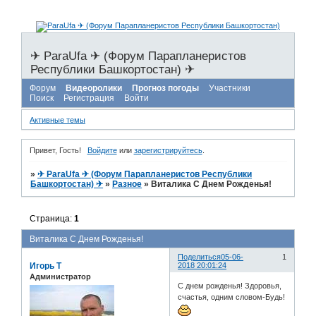
✈ ParaUfa ✈ (Форум Парапланеристов
Республики Башкортостан) ✈
Форум
Видеоролики
Прогноз погоды
Участники
Поиск
Регистрация
Войти
Активные темы
Привет, Гость!
Войдите
или
зарегистрируйтесь
.
»
✈ ParaUfa ✈ (Форум Парапланеристов Республики
Башкортостан) ✈
»
Разное
»
Виталика С Днем Рожденья!
Страница:
1
Виталика С Днем Рожденья!
Поделиться
05-06-
1
Игорь Т
2018 20:01:24
Администратор
С днем рожденья! Здоровья,
счастья, одним словом-Будь!