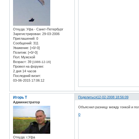
Откуда:
Уфа - Санкт-Петербург
Зарегистрирован
: 29-03-2006
Приглашений:
0
Сообщений:
311
Уважение:
[+0/-0]
Позитив:
[+0/-0]
Пол:
Мужской
Возраст:
39
[1986-12-16]
Провел на форуме:
2 дня 14 часов
Последний визит:
03-06-2015 17:06:12
Игорь Т
Поделиться
12-02-2008 18:56:09
Администратор
Объяснил разницу между гонкой и пол
0
Откуда:
г.Уфа