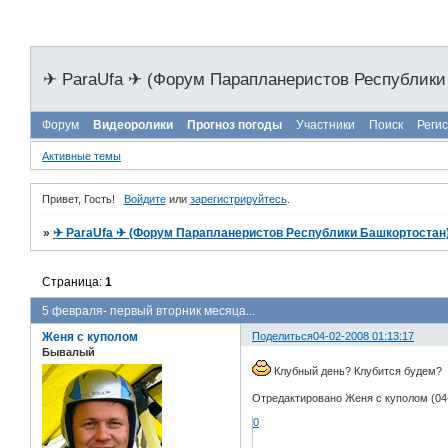
✈ ParaUfa ✈ (Форум Парапланеристов Республики
Форум
Видеоролики
Прогноз погоды
Участники
Поиск
Реги
Активные темы
Привет, Гость!
Войдите
или
зарегистрируйтесь
.
»
✈ ParaUfa ✈ (Форум Парапланеристов Республики Башкортостан
Страница:
1
5 февраля- первый вторник месяца...
Женя с куполом
Поделиться
04-02-2008 01:13:17
Бывалый
Клубный день? Клубится будем?
Отредактировано Женя с куполом (04-
0