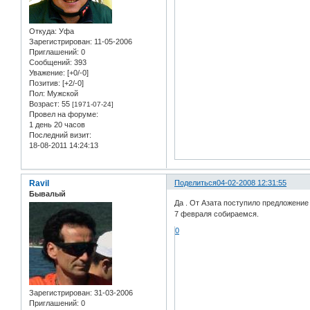
Откуда:
Уфа
Зарегистрирован
: 11-05-2006
Приглашений:
0
Сообщений:
393
Уважение:
[+0/-0]
Позитив:
[+2/-0]
Пол:
Мужской
Возраст:
55
[1971-07-24]
Провел на форуме:
1 день 20 часов
Последний визит:
18-08-2011 14:24:13
Ravil
Поделиться
04-02-2008 12:31:55
Бывалый
Да . От Азата поступило предложение 
7 февраля собираемся.
0
Зарегистрирован
: 31-03-2006
Приглашений:
0