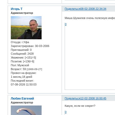
Игорь Т
Поделиться
08-02-2008 22:34:34
Администратор
Миша Шумилов очень полезную инф
0
Откуда:
г.Уфа
Зарегистрирован
: 30-03-2006
Приглашений:
0
Сообщений:
2428
Уважение:
[+151/-5]
Позитив:
[+136/-6]
Пол:
Мужской
Возраст:
59
[1966-09-27]
Провел на форуме:
1 месяц 18 дней
Последний визит:
07-08-2026 11:50:03
Любин Евгений
Поделиться
12-02-2008 16:00:45
Администратор
Какую, если не секрет?
0