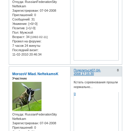
Откуда:
RussianFederationSity
Neftekam
Зарегистрирован
: 07-04-2008
Приглашений:
0
Сообщений:
31
Уважение:
[+0/-0]
Позитив:
[+1/-0]
Пол:
Мужской
Возраст:
34
[1992-02-11]
Провел на форуме:
7 часов 24 минуты
Последний визит:
11-02-2010 20:46:34
Поделиться
07-04-
8
MorozoV Mlad. NeftekamsK
2008 17:15:30
Участник
Кстать соревнования прошли
нормально...
0
Откуда:
RussianFederationSity
Neftekam
Зарегистрирован
: 07-04-2008
Приглашений:
0