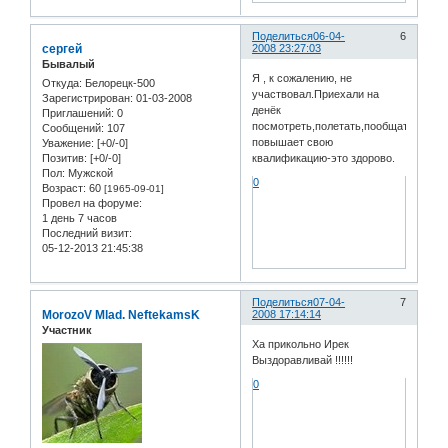
Поделиться
06-04-
6
сергей
2008 23:27:03
Бывалый
Я , к сожалению, не
Откуда:
Белорецк-500
участвовал.Приехали на
Зарегистрирован
: 01-03-2008
денёк
Приглашений:
0
посмотреть,полетать,пообщаться.На
Сообщений:
107
повышает свою
Уважение:
[+0/-0]
квалификацию-это здорово.
Позитив:
[+0/-0]
Пол:
Мужской
0
Возраст:
60
[1965-09-01]
Провел на форуме:
1 день 7 часов
Последний визит:
05-12-2013 21:45:38
Поделиться
07-04-
7
MorozoV Mlad. NeftekamsK
2008 17:14:14
Участник
Ха прикольно Ирек
Выздоравливай !!!!!!
0