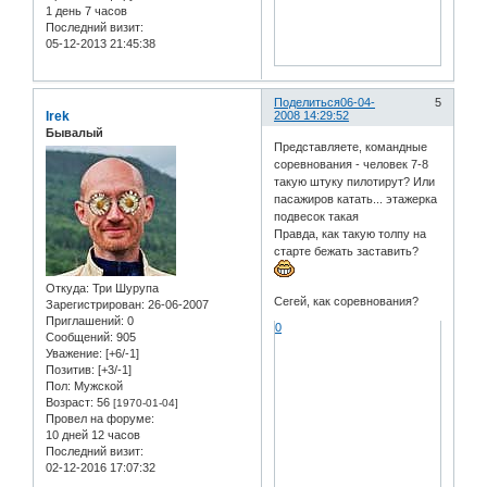
1 день 7 часов
Последний визит:
05-12-2013 21:45:38
Поделиться
06-04-
5
Irek
2008 14:29:52
Бывалый
Представляете, командные
соревнования - человек 7-8
такую штуку пилотирут? Или
пасажиров катать... этажерка
подвесок такая
Правда, как такую толпу на
старте бежать заставить?
Откуда:
Три Шурупа
Сегей, как соревнования?
Зарегистрирован
: 26-06-2007
Приглашений:
0
0
Сообщений:
905
Уважение:
[+6/-1]
Позитив:
[+3/-1]
Пол:
Мужской
Возраст:
56
[1970-01-04]
Провел на форуме:
10 дней 12 часов
Последний визит:
02-12-2016 17:07:32