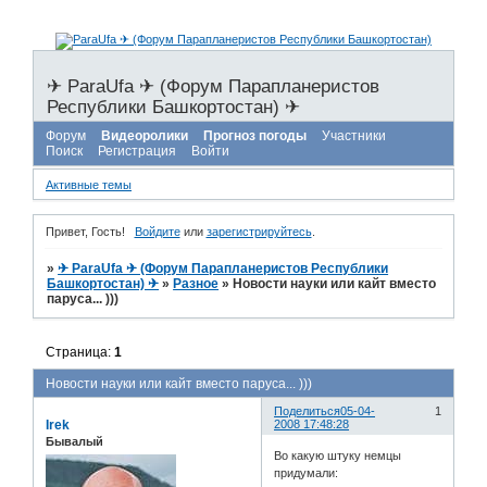
✈ ParaUfa ✈ (Форум Парапланеристов
Республики Башкортостан) ✈
Форум
Видеоролики
Прогноз погоды
Участники
Поиск
Регистрация
Войти
Активные темы
Привет, Гость!
Войдите
или
зарегистрируйтесь
.
»
✈ ParaUfa ✈ (Форум Парапланеристов Республики
Башкортостан) ✈
»
Разное
»
Новости науки или кайт вместо
паруса... )))
Страница:
1
Новости науки или кайт вместо паруса... )))
Поделиться
05-04-
1
Irek
2008 17:48:28
Бывалый
Во какую штуку немцы
придумали: