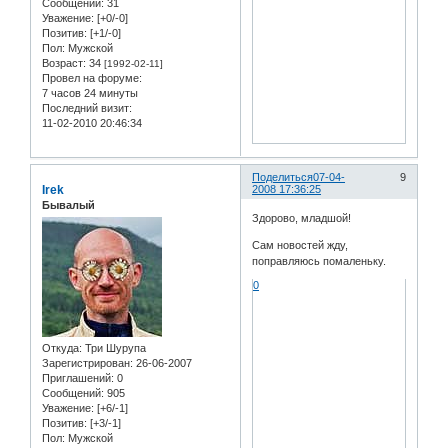
Сообщений:
31
Уважение:
[+0/-0]
Позитив:
[+1/-0]
Пол:
Мужской
Возраст:
34
[1992-02-11]
Провел на форуме:
7 часов 24 минуты
Последний визит:
11-02-2010 20:46:34
Поделиться
07-04-
9
Irek
2008 17:36:25
Бывалый
Здорово, младшой!
Сам новостей жду,
поправляюсь помаленьку.
0
Откуда:
Три Шурупа
Зарегистрирован
: 26-06-2007
Приглашений:
0
Сообщений:
905
Уважение:
[+6/-1]
Позитив:
[+3/-1]
Пол:
Мужской