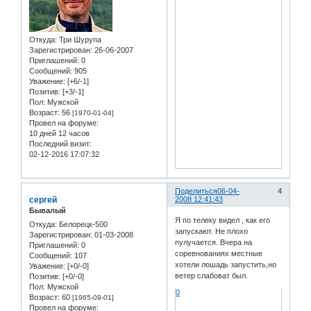
Откуда:
Три Шурупа
Зарегистрирован
: 26-06-2007
Приглашений:
0
Сообщений:
905
Уважение:
[+6/-1]
Позитив:
[+3/-1]
Пол:
Мужской
Возраст:
56
[1970-01-04]
Провел на форуме:
10 дней 12 часов
Последний визит:
02-12-2016 17:07:32
Поделиться
06-04-
4
сергей
2008 12:41:43
Бывалый
Я по телеку видел , как его
Откуда:
Белорецк-500
запускают. Не плохо
Зарегистрирован
: 01-03-2008
пулучается. Вчера на
Приглашений:
0
соревнованиях местные
Сообщений:
107
хотели лошадь запустить,но
Уважение:
[+0/-0]
ветер слабоват был.
Позитив:
[+0/-0]
Пол:
Мужской
0
Возраст:
60
[1965-09-01]
Провел на форуме: