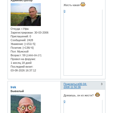
Администратор
Жесть какая
0
Откуда:
г.Уфа
Зарегистрирован
: 30-03-2006
Приглашений:
0
Сообщений:
2428
Уважение:
[+151/-5]
Позитив:
[+136/-6]
Пол:
Мужской
Возраст:
59
[1966-09-27]
Провел на форуме:
1 месяц 18 дней
Последний визит:
03-08-2026 16:37:12
Поделиться
06-04-
3
Irek
2008 11:50:36
Бывалый
Думаешь, он из жести?
0