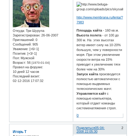
http://www.membrana.ru/lenta/?
7983
Площадь кайта
- 160 кв.м.
Откуда:
Три Шурупа
Зарегистрирован
: 26-06-2007
Высота полета
- от 100 до
Приглашений:
0
300 м. На этих высотах
Сообщений:
905
ветер имеет силу на 10-20%
Уважение:
[+6/-1]
большую, чем у поверхности
Позитив:
[+3/-1]
моря. При этом увеличение
Пол:
Мужской
скорости ветра на 15%
Возраст:
56
[1970-01-04]
приводит к увеличению тяги
Провел на форуме:
более чем на 30%
10 дней 12 часов
Запуск кайта
производится
Последний визит:
полностью автоматически с
02-12-2016 17:07:32
помощью выдвижных
телескопических мачт.
Управляется кайт
с
помощью компьютера,
который отдает команды
системенатяжения строп.
0
Поделиться
05-04-
2
Игорь Т
2008 22:05:30