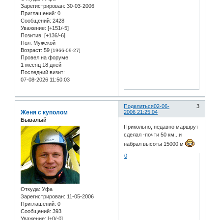
Зарегистрирован
: 30-03-2006
Приглашений:
0
Сообщений:
2428
Уважение:
[+151/-5]
Позитив:
[+136/-6]
Пол:
Мужской
Возраст:
59
[1966-09-27]
Провел на форуме:
1 месяц 18 дней
Последний визит:
07-08-2026 11:50:03
Поделиться
02-06-
3
Женя с куполом
2006 21:25:04
Бывалый
Прикольно, недавно маршрут
сделал -почти 50 км...и
набрал высоты 15000 м
0
Откуда:
Уфа
Зарегистрирован
: 11-05-2006
Приглашений:
0
Сообщений:
393
Уважение:
[+0/-0]