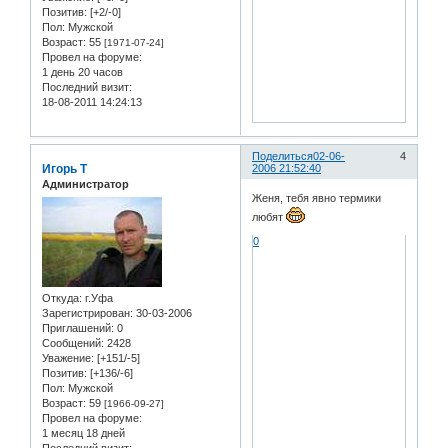
Позитив:
[+2/-0]
Пол:
Мужской
Возраст:
55
[1971-07-24]
Провел на форуме:
1 день 20 часов
Последний визит:
18-08-2011 14:24:13
Поделиться
02-06-
4
Игорь Т
2006 21:52:40
Администратор
Женя, тебя явно термики
любят
0
Откуда:
г.Уфа
Зарегистрирован
: 30-03-2006
Приглашений:
0
Сообщений:
2428
Уважение:
[+151/-5]
Позитив:
[+136/-6]
Пол:
Мужской
Возраст:
59
[1966-09-27]
Провел на форуме:
1 месяц 18 дней
Последний визит: