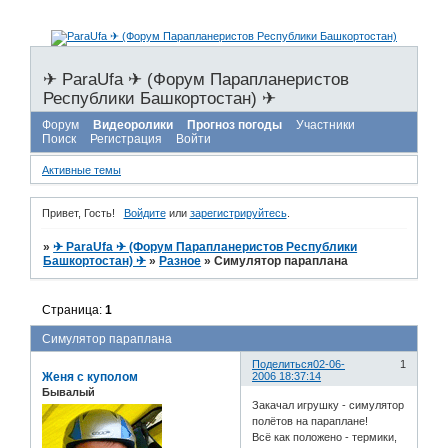
✈ ParaUfa ✈ (Форум Парапланеристов
Республики Башкортостан) ✈
Форум
Видеоролики
Прогноз погоды
Участники
Поиск
Регистрация
Войти
Активные темы
Привет, Гость!
Войдите
или
зарегистрируйтесь
.
»
✈ ParaUfa ✈ (Форум Парапланеристов Республики
Башкортостан) ✈
»
Разное
»
Симулятор параплана
Страница:
1
Симулятор параплана
Поделиться
02-06-
1
Женя с куполом
2006 18:37:14
Бывалый
Закачал игрушку - симулятор
полётов на параплане!
Всё как положено - термики,