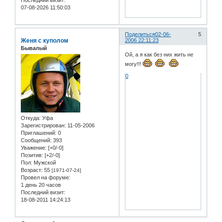
07-08-2026 11:50:03
Поделиться
02-06-
5
Женя с куполом
2006 22:11:23
Бывалый
Ой, а я как без них жить не
могу!!!
0
Откуда:
Уфа
Зарегистрирован
: 11-05-2006
Приглашений:
0
Сообщений:
393
Уважение:
[+0/-0]
Позитив:
[+2/-0]
Пол:
Мужской
Возраст:
55
[1971-07-24]
Провел на форуме:
1 день 20 часов
Последний визит:
18-08-2011 14:24:13