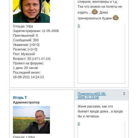
спирали, винговеры и т.д.
Тка что можно на полёты не
ездить...
Дома
тренироваться будем
0
Откуда:
Уфа
Зарегистрирован
: 11-05-2006
Приглашений:
0
Сообщений:
393
Уважение:
[+0/-0]
Позитив:
[+2/-0]
Пол:
Мужской
Возраст:
55
[1971-07-24]
Провел на форуме:
1 день 20 часов
Последний визит:
18-08-2011 14:24:13
Поделиться
02-06-
2
Игорь Т
2006 21:19:56
Администратор
Женя раскажи, как это
бывает вроде дома , а вроде
бы и летаешь
0
Откуда:
г.Уфа