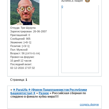
ADVANCE пиарят
0
Откуда:
Три Шурупа
Зарегистрирован
: 26-06-2007
Приглашений:
0
Сообщений:
905
Уважение:
[+6/-1]
Позитив:
[+3/-1]
Пол:
Мужской
Возраст:
56
[1970-01-04]
Провел на форуме:
10 дней 12 часов
Последний визит:
02-12-2016 17:07:32
Страница:
1
»
✈ ParaUfa ✈ (Форум Парапланеристов Республики
Башкортостан) ✈
»
Разное
»
Российская сборная по
спидвею в финале кубка мира!!!!
создать форум