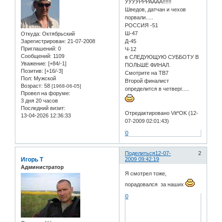
УУУУРРРАААА!!!!!!
Шведов, датчан и чехов
порвали.....
РОССИЯ -51
Ш-47
Откуда:
Oктябрьский
Зарегистрирован
: 21-07-2008
Д-45
Приглашений:
0
Ч-12
Сообщений:
1109
в СЛЕДУЮЩУЮ СУББОТУ В
Уважение:
[+84/-1]
ПОЛЬШЕ ФИНАЛ.
Позитив:
[+16/-3]
Смотрите на ТВ7
Пол:
Мужской
Второй финалист
Возраст:
58
[1968-06-05]
определится в четверг.....
Провел на форуме:
3 дня 20 часов
Последний визит:
Отредактировано Vit*OK (12-
13-04-2026 12:36:33
07-2009 02:01:43)
0
Поделиться
12-07-
2
Игорь Т
2009 09:42:19
Администратор
Я смотрел тоже,
порадовался за наших
0