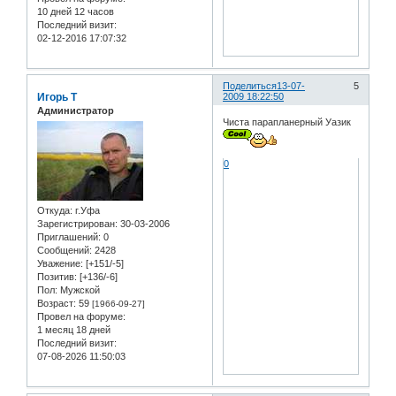
10 дней 12 часов
Последний визит:
02-12-2016 17:07:32
Поделиться
13-07-
5
Игорь Т
2009 18:22:50
Администратор
Чиста парапланерный Уазик
0
Откуда:
г.Уфа
Зарегистрирован
: 30-03-2006
Приглашений:
0
Сообщений:
2428
Уважение:
[+151/-5]
Позитив:
[+136/-6]
Пол:
Мужской
Возраст:
59
[1966-09-27]
Провел на форуме:
1 месяц 18 дней
Последний визит:
07-08-2026 11:50:03