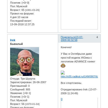
Позитив:
[+0/-0]
Пол:
Мужской
Возраст:
65
[1961-03-26]
Провел на форуме:
4 дня 10 часов
Последний визит:
13-09-2018 12:37:25
Поделиться
13-07-
4
Irek
2009 00:32:58
Бывалый
Конечно!
У Вас в Октябрьске даже
простой водила УАЗика с
логотипом ADVANCE гоняет
Откуда:
Три Шурупа
Зарегистрирован
: 26-06-2007
Все спортсмены.
Приглашений:
0
Сообщений:
905
Отредактировано Irek (13-07-
Уважение:
[+6/-1]
2009 11:24:49)
Позитив:
[+3/-1]
0
Пол:
Мужской
Возраст:
56
[1970-01-04]
Провел на форуме: