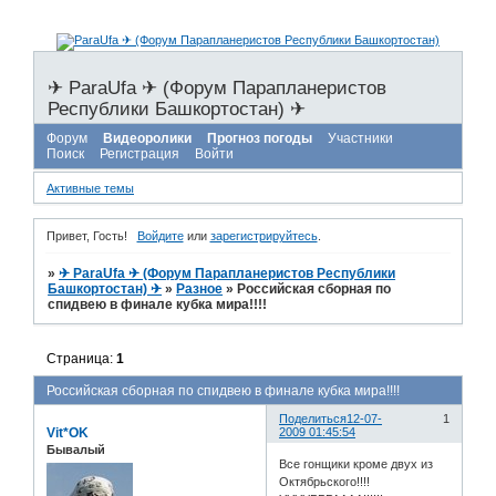
✈ ParaUfa ✈ (Форум Парапланеристов
Республики Башкортостан) ✈
Форум
Видеоролики
Прогноз погоды
Участники
Поиск
Регистрация
Войти
Активные темы
Привет, Гость!
Войдите
или
зарегистрируйтесь
.
»
✈ ParaUfa ✈ (Форум Парапланеристов Республики
Башкортостан) ✈
»
Разное
»
Российская сборная по
спидвею в финале кубка мира!!!!
Страница:
1
Российская сборная по спидвею в финале кубка мира!!!!
Поделиться
12-07-
1
Vit*OK
2009 01:45:54
Бывалый
Все гонщики кроме двух из
Октябрьского!!!!