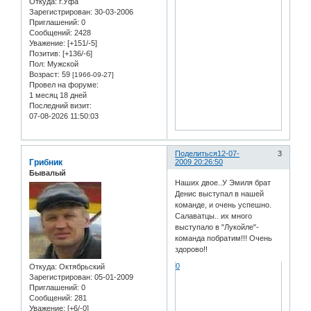
Откуда:
г.Уфа
Зарегистрирован
: 30-03-2006
Приглашений:
0
Сообщений:
2428
Уважение:
[+151/-5]
Позитив:
[+136/-6]
Пол:
Мужской
Возраст:
59
[1966-09-27]
Провел на форуме:
1 месяц 18 дней
Последний визит:
07-08-2026 11:50:03
Поделиться
12-07-
3
Грибник
2009 20:26:50
Бывалый
Наших двое..У Эмиля брат
Денис выступал в нашей
команде, и очень успешно.
Салаватцы.. их много
выступало в "Лукойле"-
команда побратим!!! Очень
здорово!!
0
Откуда:
Октябрьский
Зарегистрирован
: 05-01-2009
Приглашений:
0
Сообщений:
281
Уважение:
[+6/-0]