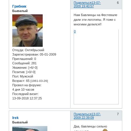
Поделиться
13-07-
6
Грибник
2009 19:40:57
Бывалый
Нам Бавлинцы на Фестевале
дали эти логотипы. Я тоже с
многими делился!!
0
Откуда:
Октябрьский
Зарегистрирован
: 05-01-2009
Приглашений:
0
Сообщений:
281
Уважение:
[+6/-0]
Позитив:
[+0/-0]
Пол:
Мужской
Возраст:
65
[1961-03-26]
Провел на форуме:
4 дня 10 часов
Последний визит:
13-09-2018 12:37:25
Поделиться
13-07-
7
Irek
2009 22:39:09
Бывалый
Даа, бавлинцы сильно