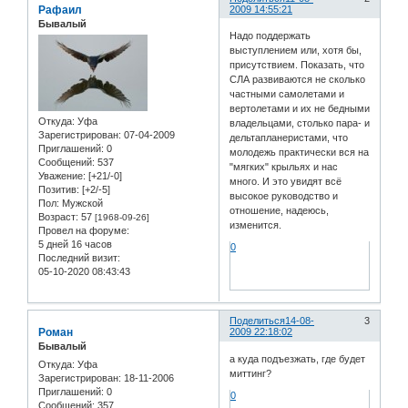
Рафаил
2009 14:55:21
Бывалый
Надо поддержать
выступлением или, хотя бы,
присутствием. Показать, что
СЛА развиваются не сколько
частными самолетами и
вертолетами и их не бедными
Откуда:
Уфа
владельцами, столько пара- и
Зарегистрирован
: 07-04-2009
дельтапланеристами, что
Приглашений:
0
молодежь практически вся на
Сообщений:
537
"мягких" крыльях и нас
Уважение:
[+21/-0]
много. И это увидят всё
Позитив:
[+2/-5]
высокое руководство и
Пол:
Мужской
отношение, надеюсь,
Возраст:
57
[1968-09-26]
изменится.
Провел на форуме:
5 дней 16 часов
0
Последний визит:
05-10-2020 08:43:43
Поделиться
14-08-
3
Роман
2009 22:18:02
Бывалый
а куда подъезжать, где будет
Откуда:
Уфа
миттинг?
Зарегистрирован
: 18-11-2006
Приглашений:
0
0
Сообщений:
357