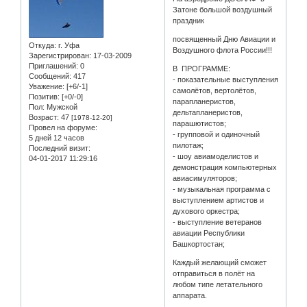
Затоне большой воздушный
праздник
посвященный Дню Авиации и
Откуда:
г. Уфа
Воздушного флота России!!!
Зарегистрирован
: 17-03-2009
Приглашений:
0
В ПРОГРАММЕ:
Сообщений:
417
- показательные выступления
Уважение:
[+6/-1]
самолётов, вертолётов,
Позитив:
[+0/-0]
парапланеристов,
Пол:
Мужской
дельтапланеристов,
Возраст:
47
[1978-12-20]
парашютистов;
Провел на форуме:
- групповой и одиночный
5 дней 12 часов
пилотаж;
Последний визит:
- шоу авиамоделистов и
04-01-2017 11:29:16
демонстрация компьютерных
авиасимуляторов;
- музыкальная программа с
выступлением артистов и
духового оркестра;
- выступление ветеранов
авиации Республики
Башкортостан;
Каждый желающий сможет
отправиться в полёт на
любом типе летательного
аппарата.