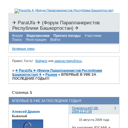
✈ ParaUfa ✈ (Форум Парапланеристов
Республики Башкортостан) ✈
Форум
Видеоролики
Прогноз погоды
Участники
Поиск
Регистрация
Войти
Активные темы
Привет, Гость!
Войдите
или
зарегистрируйтесь
.
»
✈ ParaUfa ✈ (Форум Парапланеристов Республики
Башкортостан) ✈
»
Разное
»
ВПЕРВЫЕ В УФЕ ЗА
ПОСЛЕДНИЕ ГОДЫ!!!
Страница:
1
ВПЕРВЫЕ В УФЕ ЗА ПОСЛЕДНИЕ ГОДЫ!!!
Поделиться
07-08-
1
Алексей Дракон
2009 21:27:09
Бывалый
15 августа 2009 года
На аэродроме ДОСААФ в