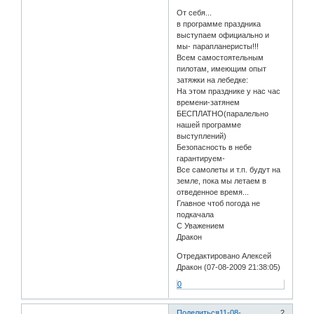
От себя...
в программе праздника
выступаем официально и
мы- парапланеристы!!!
Всем самостоятельным
пилотам, имеющим опыт
затяжки на лебедке:
На этом празднике у нас час
времени-затянем
БЕСПЛАТНО(паралельно
нашей программе
выступлений)
Безопасность в небе
гарантируем-
Все самолеты и т.п. будут на
земле, пока мы летаем в
отведенное время...
Главное чтоб погода не
подкачала
С Уважением
Дракон
Отредактировано Алексей
Дракон (07-08-2009 21:38:05)
0
Поделиться
11-08-
2