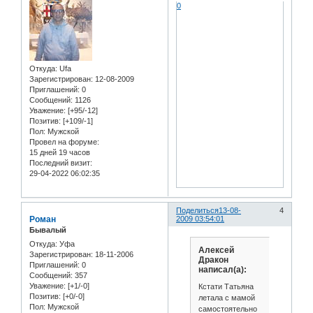
0
Откуда:
Ufa
Зарегистрирован
: 12-08-2009
Приглашений:
0
Сообщений:
1126
Уважение:
[+95/-12]
Позитив:
[+109/-1]
Пол:
Мужской
Провел на форуме:
15 дней 19 часов
Последний визит:
29-04-2022 06:02:35
Поделиться
13-08-
4
Роман
2009 03:54:01
Бывалый
Откуда:
Уфа
Алексей
Зарегистрирован
: 18-11-2006
Дракон
Приглашений:
0
написал(а):
Сообщений:
357
Уважение:
[+1/-0]
Кстати Татьяна
Позитив:
[+0/-0]
летала с мамой
Пол:
Мужской
самостоятельно