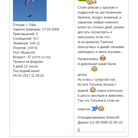
Стоял рюкзак с крылом и
подвеской на застекленном
балконе, воздух влажный, и
параплан набрал немного
Откуда:
г. Уфа
влаги за столько дней, решил
Зарегистрирован
: 17-03-2009
достать посмотреть и
Приглашений:
0
просушить если что...
Сообщений:
417
А на кроватке Танечка
Уважение:
[+6/-1]
проснулась и давай глазками
Позитив:
[+0/-0]
наблюдать и звать агуками...
Пол:
Мужской
Возраст:
47
[1978-12-20]
Напросилась
Провел на форуме:
А довольная какая была
5 дней 12 часов
Последний визит:
дочка
04-01-2017 11:29:16
Ну и мы с супругой тож:
Кстати Татьяна летала с
мамой
самостоятельно
в шесть месяцев в животике,
Так что Татьяна в этом не
новичок
Отредактировано Алексей
Дракон (11-08-2009 22:39:12)
0