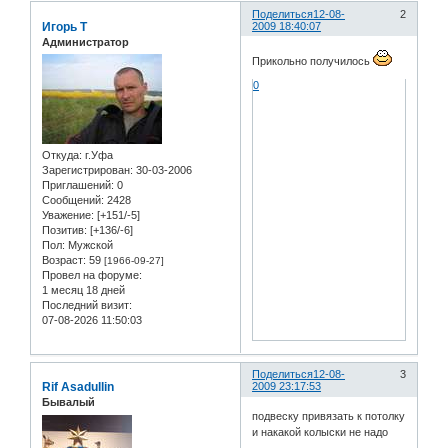
Поделиться
12-08-
2
Игорь Т
2009 18:40:07
Администратор
Прикольно получилось
0
Откуда:
г.Уфа
Зарегистрирован
: 30-03-2006
Приглашений:
0
Сообщений:
2428
Уважение:
[+151/-5]
Позитив:
[+136/-6]
Пол:
Мужской
Возраст:
59
[1966-09-27]
Провел на форуме:
1 месяц 18 дней
Последний визит:
07-08-2026 11:50:03
Поделиться
12-08-
3
Rif Asadullin
2009 23:17:53
Бывалый
подвеску привязать к потолку
и накакой колыски не надо