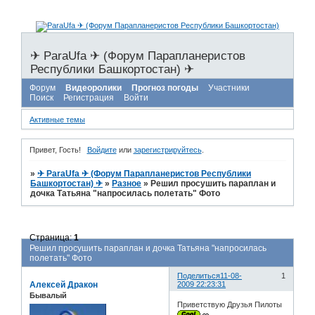
✈ ParaUfa ✈ (Форум Парапланеристов
Республики Башкортостан) ✈
Форум
Видеоролики
Прогноз погоды
Участники
Поиск
Регистрация
Войти
Активные темы
Привет, Гость!
Войдите
или
зарегистрируйтесь
.
»
✈ ParaUfa ✈ (Форум Парапланеристов Республики
Башкортостан) ✈
»
Разное
»
Решил просушить параплан и
дочка Татьяна "напросилась полетать" Фото
Страница:
1
Решил просушить параплан и дочка Татьяна "напросилась
полетать" Фото
Поделиться
11-08-
1
Алексей Дракон
2009 22:23:31
Бывалый
Приветствую Друзья Пилоты