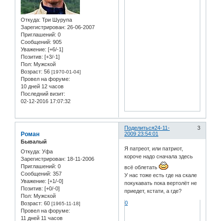
Откуда:
Три Шурупа
Зарегистрирован
: 26-06-2007
Приглашений:
0
Сообщений:
905
Уважение:
[+6/-1]
Позитив:
[+3/-1]
Пол:
Мужской
Возраст:
56
[1970-01-04]
Провел на форуме:
10 дней 12 часов
Последний визит:
02-12-2016 17:07:32
Поделиться
24-11-
3
Роман
2009 23:54:01
Бывалый
Я патреот, или патриот,
Откуда:
Уфа
короче надо сначала здесь
Зарегистрирован
: 18-11-2006
Приглашений:
0
всё облетать
Сообщений:
357
У нас тоже есть где на скале
Уважение:
[+1/-0]
покукавать пока вертолёт не
Позитив:
[+0/-0]
приедет, кстати, а где?
Пол:
Мужской
0
Возраст:
60
[1965-11-18]
Провел на форуме:
11 дней 11 часов