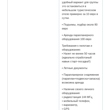
удобный вариант для группы
это остановиться в
небольшом туристическом
отеле примерно за 10 евро в
сутки.
• Подъемы, подбор около 80
евро
• Аренда парапланерного
оборудования 100 евро
Требования к пилотам и
оборудованию:
• Налет не менее 50 часов
(идеально отработаный
навык старт-посадка!!)
• Летные документы
• Парапланерное снаряжение
(параплан+подвеска+запаска),
возможна аренда
• Наличие своего личного
оборудования:
• радиостанция 144 МГц,
• мобильный телефон,
• вариометр,
• GPS