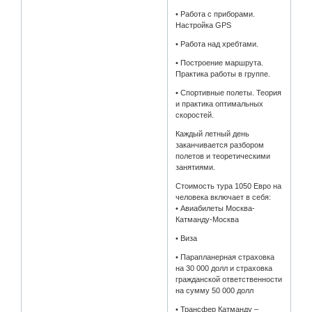
• Работа с приборами.
Настройка GPS
• Работа над хребтами.
• Построение маршрута.
Практика работы в группе.
• Спортивные полеты. Теория
и практика оптимальных
скоростей.
Каждый летный день
заканчивается разбором
полетов и теоретическими
занятиями.
Стоимость тура 1050 Евро на
человека включает в себя:
• Авиабилеты Москва-
Катманду-Москва
• Виза
• Парапланерная страховка
на 30 000 долл и страховка
гражданской ответственности
на сумму 50 000 долл
• Трансфер Катманду –