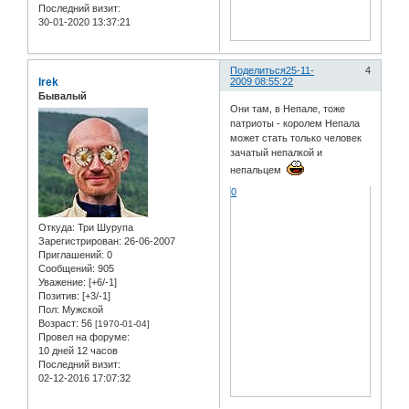
Последний визит:
30-01-2020 13:37:21
Поделиться
25-11-
4
Irek
2009 08:55:22
Бывалый
Они там, в Непале, тоже
патриоты - королем Непала
может стать только человек
зачатый непалкой и
непальцем
0
Откуда:
Три Шурупа
Зарегистрирован
: 26-06-2007
Приглашений:
0
Сообщений:
905
Уважение:
[+6/-1]
Позитив:
[+3/-1]
Пол:
Мужской
Возраст:
56
[1970-01-04]
Провел на форуме:
10 дней 12 часов
Последний визит:
02-12-2016 17:07:32