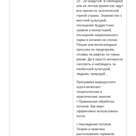
15 - 20 градусов. В свободное
или не летное время нас ждут
все прелести экзотической
горной страны. Знакомство с
местной культурой,
посещение буддистских
храмов и монастырей,
посещение национального
парка и катание на слонах.
Пешие или велосипедные
прогулки по предгорьям,
сплавы на рафтах по горны
рекам. Да и просто интересно
смотреть и наблюдать за
необычной культурой,
людьми, природой…
Программа маршрутного
курса включает
теоретические и
практические занятия:
• Правильная обработка
потоков. Как макс.
эффективно использовать
поток.
• Нахождение потоков.
Теория и практика
расположения термиков.