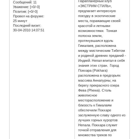
Парапланерный клуб
Сообщений:
11
«ЭКСТРИМ СТИЛЬ»,
Уважение:
[+0/-0]
предлагает интересную
Позитив:
[+0/-0]
поездку в экзотические
Провел на форуме:
25 минут
места, поражающие своей
Последний визит:
красотой и летными
30-04-2010 14:07:51
возможностями. Тонкая
полоска земли,
протянувшаяся вдоль
Гималаев, расположена
между мистическим Тибетом
и родиной древних преданий -
Индией. Непал впитал в себя
знания этих стран. Город
Покхара (Pokhara)
расположена в предгорьях
массива Аннапурны, на
берегу прекрасного озера
Фева (Phewa). Столь
живописное
месторасположение и
близость к Гималаям
обеспечили Покхаре
заслуженную славу одного из
лучших горных курортов
Непала. Покхара служит
точкой отправления для
множества треков по