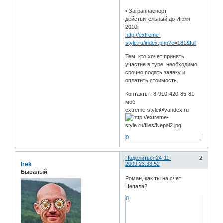
• Загранпаспорт,
действительный до Июля
2010г
http://extreme-
style.ru/index.php?e=181&full
Тем, кто хочет принять
участие в туре, необходимо
срочно подать заявку и
оплатить стоимость.
Контакты : 8-910-420-85-81
моб
extreme-style@yandex.ru
0
Поделиться
24-11-
2
Irek
2009 23:33:52
Бывалый
Роман, как ты на счет
Непала?
0