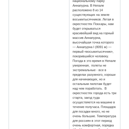
национальному парку
Аннапурна. В Непале
расположено 8 из 14
существующих на земле
восьмитысячников. Летая в
окрестностях Покхары, нам
будет открываться
красивейший вид на горный
массив Аннапурна,
высочайшая точка которого
— Аннапурна I (8091 м) —
первый «восьмитысячник»,
покорившийся человеку.
Погода в это время в Непале
умеренная, полеты не
экстремальные - все в
пределах разумного, хороши
для начинающих, но и
остальным пилотам будет
над чем поработать. В
окрестностях города есть три
старта, заезд туда
осуществяется на машине в
течение получаса. Площадок
для посадки много, но не
очень большие. Температура
для россиян в этот период
очень комфортная, порядка