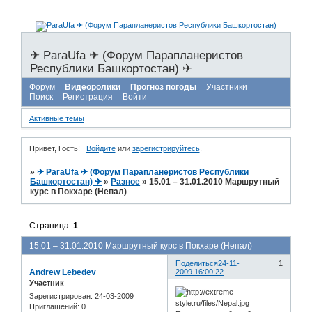
✈ ParaUfa ✈ (Форум Парапланеристов
Республики Башкортостан) ✈
Форум
Видеоролики
Прогноз погоды
Участники
Поиск
Регистрация
Войти
Активные темы
Привет, Гость!
Войдите
или
зарегистрируйтесь
.
»
✈ ParaUfa ✈ (Форум Парапланеристов Республики
Башкортостан) ✈
»
Разное
»
15.01 – 31.01.2010 Маршрутный
курс в Покхаре (Непал)
Страница:
1
15.01 – 31.01.2010 Маршрутный курс в Покхаре (Непал)
Поделиться
24-11-
1
Andrew Lebedev
2009 16:00:22
Участник
Зарегистрирован
: 24-03-2009
Приглашений:
0