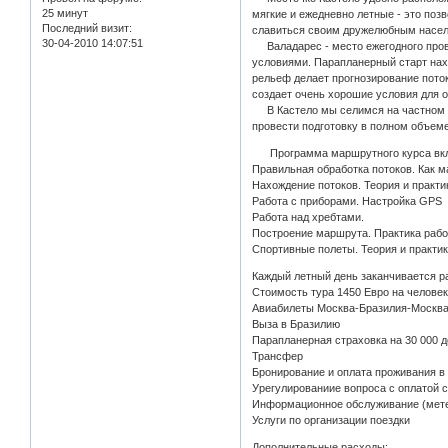
25 минут
мягкие и ежедневно летные - это поз
Последний визит:
славиться своим дружелюбным населе
30-04-2010 14:07:51
Валадарес - место ежегодного прове
условиями. Парапланерный старт нах
рельеф делает прогнозирование поток
создает очень хорошие условия для
В Кастело мы селимся на частном се
провести подготовку в полном объем
Программа маршрутного курса включ
Правильная обработка потоков. Как м
Нахождение потоков. Теория и практи
Работа с приборами. Настройка GPS
Работа над хребтами.
Построение маршрута. Практика рабо
Спортивные полеты. Теория и практи
Каждый летный день заканчивается р
Стоимость тура 1450 Евро на человек
Авиабилеты Москва-Бразилия-Москв
Выза в Бразилию
Парапланерная страховка на 30 000 д
Трансфер
Бронирование и оплата проживания в
Урегулированиие вопроса с оплатой 
Информационное обслуживание (метео
Услуги по организации поездки
Дополнительные расходы: