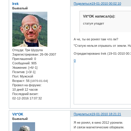
Irek
Поделиться
19-01-2010 00:02:10
Бывалый
Vit*OK написал(а):
статуя упадет
А че, ты ее ронял там что ли?
"Статую нельзя отрывать от земли. Н
Откуда:
Три Шурупа
Отредактировано Irek (19-01-2010 00:
Зарегистрирован
: 26-06-2007
Приглашений:
0
0
Сообщений:
905
Уважение:
[+6/-1]
Позитив:
[+3/-1]
Пол:
Мужской
Возраст:
56
[1970-01-04]
Провел на форуме:
10 дней 12 часов
Последний визит:
02-12-2016 17:07:32
Vit*OK
Поделиться
19-01-2010 18:21:21
Бывалый
Я не ронял, в кино 2012 уронили.
И связи магнетические оборвали.