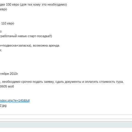
дке 100 евро (для тех кому это необходимо)
 евро
 110 евро
ю:
тработаный навык старт-посадка!!)
+подвеска+запаска), возможна аренда
я:
тября 2010г
е, необходимо срочно подать заявку, сдать документы и оплатить стоимость тура.
 0605 моб
/index.php?e=140&full