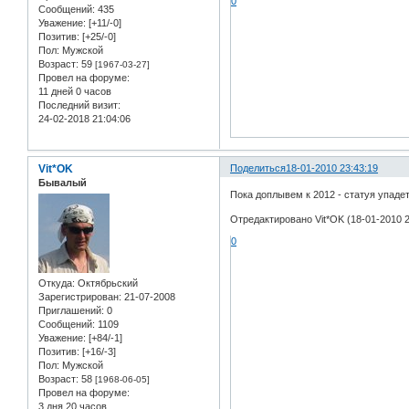
0
Сообщений:
435
Уважение:
[+11/-0]
Позитив:
[+25/-0]
Пол:
Мужской
Возраст:
59
[1967-03-27]
Провел на форуме:
11 дней 0 часов
Последний визит:
24-02-2018 21:04:06
Vit*OK
Поделиться
18-01-2010 23:43:19
Бывалый
Пока доплывем к 2012 - статуя упадет
Отредактировано Vit*OK (18-01-2010 2
0
Откуда:
Oктябрьский
Зарегистрирован
: 21-07-2008
Приглашений:
0
Сообщений:
1109
Уважение:
[+84/-1]
Позитив:
[+16/-3]
Пол:
Мужской
Возраст:
58
[1968-06-05]
Провел на форуме:
3 дня 20 часов