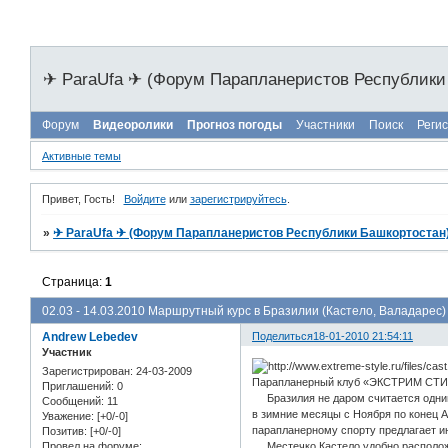
✈ ParaUfa ✈ (Форум Парапланеристов Республики
Форум
Видеоролики
Прогноз погоды
Участники
Поиск
Реги
Активные темы
Привет, Гость!
Войдите
или
зарегистрируйтесь
.
»
✈ ParaUfa ✈ (Форум Парапланеристов Республики Башкортостан
Страница:
1
02.03 - 14.03.2010 Маршрутный курс в Бразилии (Кастело, Валадарес)
Andrew Lebedev
Поделиться
18-01-2010 21:54:11
Участник
Зарегистрирован
: 24-03-2009
Парапланерный клуб «ЭКСТРИМ СТИЛЬ
Приглашений:
0
Бразилия не даром считается одним 
Сообщений:
11
в зимние месяцы с Ноября по конец 
Уважение:
[+0/-0]
парапланерному спорту предлагает и
Позитив:
[+0/-0]
Провел на форуме:
Местечко Кастело удобно расположен