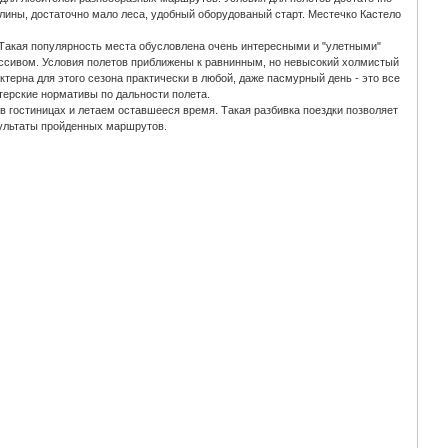
лины, достаточно мало леса, удобный оборудованый старт. Местечко Кастело
Такая популярность места обусловлена очень интересными и "улетными"
ассивом. Условия полетов приближены к равнинным, но невысокий холмистый
терна для этого сезона практически в любой, даже пасмурный день - это все
ерские нормативы по дальности полета.
 гостиницах и летаем оставшееся время. Такая разбивка поездки позволяет
зультаты пройденных маршрутов.