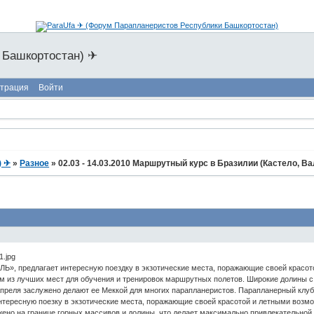
 Башкортостан) ✈
страция
Войти
) ✈
»
Разное
»
02.03 - 14.03.2010 Маршрутный курс в Бразилии (Кастело, В
», предлагает интересную поездку в экзотические места, поражающие своей красот
из лучших мест для обучения и тренировок маршрутных полетов. Широкие долины с 
Апреля заслужено делают ее Меккой для многих парапланеристов. Парапланерный кл
нтересную поезку в экзотические места, поражающие своей красотой и летными возм
о на границе горных массивов и долины, что делает максимально привлекательной 