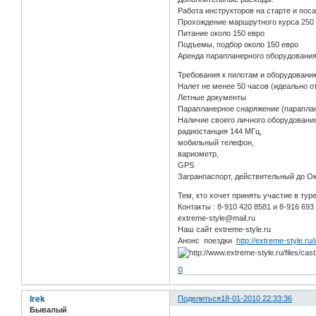
Работа инструкторов на старте и поса
Прохождение маршрутного курса 250
Питание около 150 евро
Подъемы, подбор около 150 евро
Аренда парапланерного оборудования
Требования к пилотам и оборудовани
Налет не менее 50 часов (идеально о
Летные документы
Парапланерное снаряжение (параплан
Наличие своего личного оборудовани
радиостанция 144 МГц,
мобильный телефон,
вариометр,
GPS
Загранпаспорт, действительный до Ок
Тем, кто хочет принять участие в тур
Контакты : 8-910 420 8581 и 8-916 693
extreme-style@mail.ru
Наш сайт extreme-style.ru
Анонс поездки
http://extreme-style.ru
0
Irek
Поделиться
18-01-2010 22:33:36
Бывалый