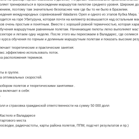
воляет тренироваться в прохождении маршрутов пилотом среднего уровня. Широкие до
нием, поэтому там значительно безопаснее чем где бы то ни было в Бразилии.
дения международных соревнований Valadares Open и одного из этапов Кубка Мира. 
одится на горе Убитуруна, которая почти на километр возвышается над остальным м
ов очень простым и понятным. Вместе с хорошей ровной термичностью, которая харак
 обучения маршрутным равнинным полетам. Начинающие пилоты легко выполняют маст
кторе и летаем одну неделю. После этого мы переезжаем в Валадарес, где селимся в
е курса обучения по горным и долинным маршрутным полетам и показать высокие ре
ает теоретические и практические занятия:
акс.эффективно использовать поток.
ка расположения термиков.
ты в группе.
ка оптимальных скоростей.
азбором полетов и теоретическими занятиями .
а включает в себя:
а
олл и страховка гражданской ответственности на сумму 50 000 долл
 Кастело и Валадаресе
стартового места
сводки, радиочастоты, карты района полетов, ППМ, подсчет результатов и пр.)