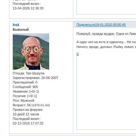
Последний визит:
13-04-2026 12:36:33
Irek
Поделиться
19-01-2010 00:00:40
Бывалый
Пожалуй, правда мудрю. Одни из Ливер
А один чел на яхте в одиночку... Не п
Ничего, вроде, доплыл. Рыбку ловил, 
0
Откуда:
Три Шурупа
Зарегистрирован
: 26-06-2007
Приглашений:
0
Сообщений:
905
Уважение:
[+6/-1]
Позитив:
[+3/-1]
Пол:
Мужской
Возраст:
56
[1970-01-04]
Провел на форуме:
10 дней 12 часов
Последний визит:
02-12-2016 17:07:32