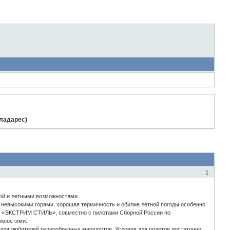
аладарес)
1
ой и летными возможностями.
невысокими горами, хорошая термичность и обилие летной погоды особенно
уб «ЭКСТРИМ СТИЛЬ», совместно с пилотами Сборной России по
ожностями.
для любителей разнообразных маршрутов. Условия для полетов достаточно