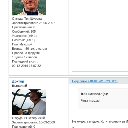
Откуда:
Три Шурупа
Зарегистрирован
: 26-06-2007
Приглашений:
0
Сообщений:
905
Уважение:
[+6/-1]
Позитив:
[+3/-1]
Пол:
Мужской
Возраст:
56
[1970-01-04]
Провел на форуме:
10 дней 12 часов
Последний визит:
02-12-2016 17:07:32
Доктор
Поделиться
18-01-2010 23:38:18
Бывалый
Irek написал(а):
Чота я мудю
Откуда:
г.Октябрьский
Не мудю, а мудрю. Хотя, можно и из 
Зарегистрирован
: 16-03-2009
Приглашений:
0