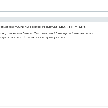
пуля как отплыли, так с айсбергом бодаться начали... Не, ну нафиг...
омню, тоже типа из Ливера... Так того потом 2.5 месяца по Атлантике таскало.
водичку опреснял... Говорит - сильно духом укрепился...