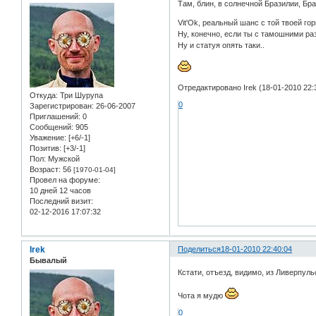
Там, блин, в солнечной Бразилии, Бра
Vit'Ok, реальный шанс с той твоей гор
Ну, конечно, если ты с тамошними раз
Ну и статуя опять таки..
Отредактировано Irek (18-01-2010 22:
Откуда:
Три Шурупа
0
Зарегистрирован
: 26-06-2007
Приглашений:
0
Сообщений:
905
Уважение:
[+6/-1]
Позитив:
[+3/-1]
Пол:
Мужской
Возраст:
56
[1970-01-04]
Провел на форуме:
10 дней 12 часов
Последний визит:
02-12-2016 17:07:32
Irek
Поделиться
18-01-2010 22:40:04
Бывалый
Кстати, отъезд, видимо, из Ливерпуль
Чота я мудю
0