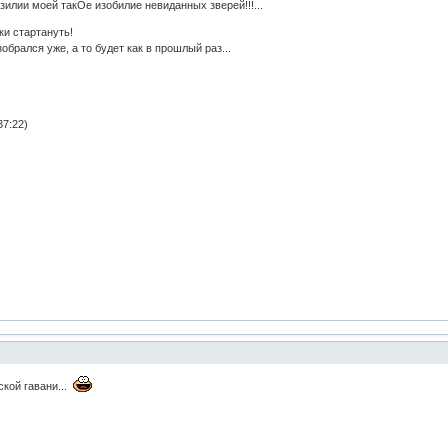
зилии моей такОе изобилие невиданных зверей!!!...
ки стартануть!
обрался уже, а то будет как в прошлый раз...
37:22)
ской гавани...