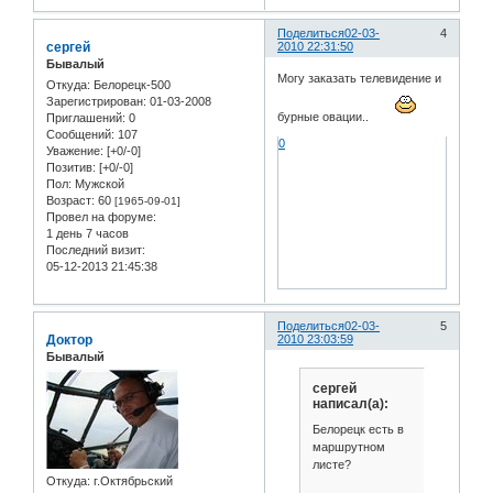
Поделиться
02-03-
4
сергей
2010 22:31:50
Бывалый
Могу заказать телевидение и
Откуда:
Белорецк-500
Зарегистрирован
: 01-03-2008
бурные овации..
Приглашений:
0
Сообщений:
107
0
Уважение:
[+0/-0]
Позитив:
[+0/-0]
Пол:
Мужской
Возраст:
60
[1965-09-01]
Провел на форуме:
1 день 7 часов
Последний визит:
05-12-2013 21:45:38
Поделиться
02-03-
5
Доктор
2010 23:03:59
Бывалый
сергей
написал(а):
Белорецк есть в
маршрутном
листе?
Откуда:
г.Октябрьский