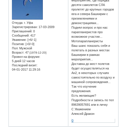
мероприятие, где порядка
десяти самолетов СЛА
пролетят до крупных городов
юга и севера Башкирии с
приземлениями и
Откуда:
г. Уфа
демонстрациями...
Зарегистрирован
: 17-03-2009
Поднял вопрос и про нас
Приглашений:
0
парапланеристов про
Сообщений:
417
возможное участие...
Уважение:
[+6/-1]
Мотопарапланеристы
Позитив:
[+0/-0]
Ваш шанс показать себя и
Пол:
Мужской
полетать в разных местах
Возраст:
47
[1978-12-20]
Башкирии в рамках
Провел на форуме:
мероприятия...
5 дней 12 часов
Доставка до мест полетов
Последний визит:
будет осуществляться на
04-01-2017 11:29:16
Ан2, в некоторых случаях
самостоятельно по воздуху и
машиной сопровождения...
Так что изучение
предложения.
Есть желающие?
Подробности и запись по тел
89639057691 или в личку
С Уважением
Алексей Дракон
0