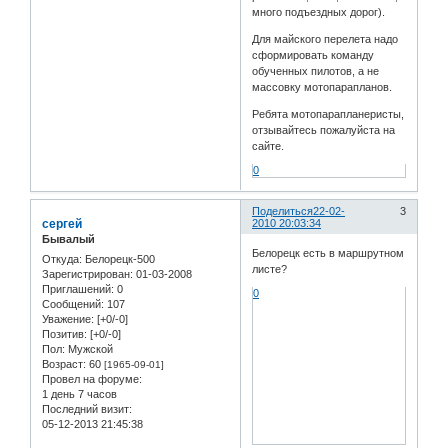
много подъездных дорог).
Для майского перелета надо
сформировать команду
обученных пилотов, а не
массовку мотопарапланов.
Ребята мотопарапланеристы,
отзывайтесь пожалуйста на
сайте.
0
Поделиться
22-02-
3
сергей
2010 20:03:34
Бывалый
Белорецк есть в маршрутном
Откуда:
Белорецк-500
листе?
Зарегистрирован
: 01-03-2008
Приглашений:
0
0
Сообщений:
107
Уважение:
[+0/-0]
Позитив:
[+0/-0]
Пол:
Мужской
Возраст:
60
[1965-09-01]
Провел на форуме:
1 день 7 часов
Последний визит:
05-12-2013 21:45:38