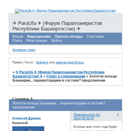
✈ ParaUfa ✈ (Форум Парапланеристов
Республики Башкортостан) ✈
Форум
Видеоролики
Прогноз погоды
Участники
Поиск
Регистрация
Войти
Активные темы
Привет, Гость!
Войдите
или
зарегистрируйтесь
.
»
✈ ParaUfa ✈ (Форум Парапланеристов Республики
Башкортостан) ✈
»
Спорт и соревнования
»
Золотое кольцо
Башкирии... парамоторщики в составе? предложение
Страница:
1
Золотое кольцо Башкирии... парамоторщики в составе?
предложение
Поделиться
11-02-
1
Алексей Дракон
2010 09:16:33
Бывалый
В конце мая этого года будет