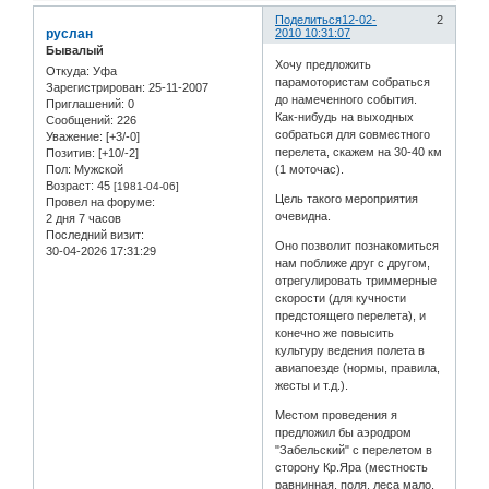
Поделиться
12-02-
2
руслан
2010 10:31:07
Бывалый
Хочу предложить
Откуда:
Уфа
парамотористам собраться
Зарегистрирован
: 25-11-2007
до намеченного события.
Приглашений:
0
Как-нибудь на выходных
Сообщений:
226
собраться для совместного
Уважение:
[+3/-0]
перелета, скажем на 30-40 км
Позитив:
[+10/-2]
Пол:
Мужской
(1 моточас).
Возраст:
45
[1981-04-06]
Цель такого мероприятия
Провел на форуме:
очевидна.
2 дня 7 часов
Последний визит:
Оно позволит познакомиться
30-04-2026 17:31:29
нам поближе друг с другом,
отрегулировать триммерные
скорости (для кучности
предстоящего перелета), и
конечно же повысить
культуру ведения полета в
авиапоезде (нормы, правила,
жесты и т.д.).
Местом проведения я
предложил бы аэродром
"Забельский" с перелетом в
сторону Кр.Яра (местность
равнинная, поля, леса мало,