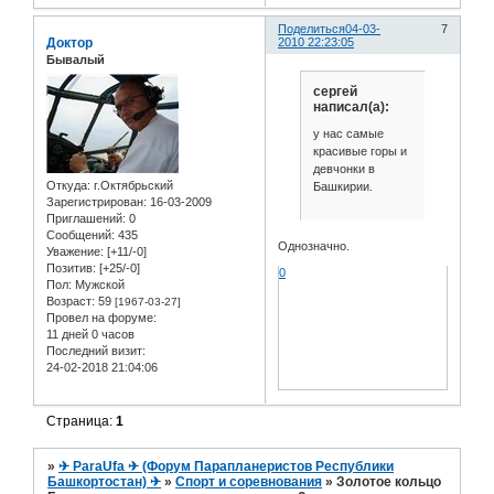
Поделиться
04-03-
7
Доктор
2010 22:23:05
Бывалый
сергей
написал(а):
у нас самые
красивые горы и
девчонки в
Откуда:
г.Октябрьский
Башкирии.
Зарегистрирован
: 16-03-2009
Приглашений:
0
Сообщений:
435
Однозначно.
Уважение:
[+11/-0]
Позитив:
[+25/-0]
0
Пол:
Мужской
Возраст:
59
[1967-03-27]
Провел на форуме:
11 дней 0 часов
Последний визит:
24-02-2018 21:04:06
Страница:
1
»
✈ ParaUfa ✈ (Форум Парапланеристов Республики
Башкортостан) ✈
»
Спорт и соревнования
»
Золотое кольцо