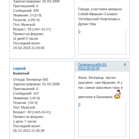
Зарегистрирован
: 16-03-2009
Приглашений:
0
Города, участники авиашоу:
Сообщений:
435
Сибай-Мраково-Салават-
Уважение:
[+11/-0]
Октябрьский-Нефтекамск-
Позитив:
[+25/-0]
Дуван-Уфа
Пол:
Мужской
Возраст:
59
[1967-03-27]
0
Провел на форуме:
11 дней 0 часов
Последний визит:
24-02-2018 21:04:06
Поделиться
04-03-
6
сергей
2010 20:33:43
Бывалый
Жаль. Белорецк звучит
Откуда:
Белорецк-500
красивее чем Мраково. И у
Зарегистрирован
: 01-03-2008
нас самые красивые горы и
Приглашений:
0
Сообщений:
107
девчонки в Башкирии.
Уважение:
[+0/-0]
Позитив:
[+0/-0]
0
Пол:
Мужской
Возраст:
60
[1965-09-01]
Провел на форуме:
1 день 7 часов
Последний визит:
05-12-2013 21:45:38