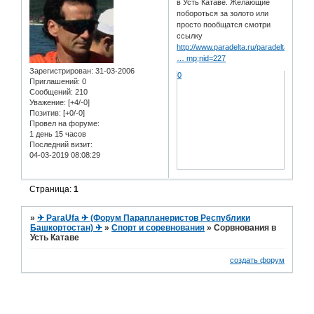
в Усть Катаве. Желающие
побороться за золото или
просто пообщатся смотри
ссылку
http://www.paradelta.ru/paradelta/page.
… mp;nid=227
Зарегистрирован
: 31-03-2006
0
Приглашений:
0
Сообщений:
210
Уважение:
[+4/-0]
Позитив:
[+0/-0]
Провел на форуме:
1 день 15 часов
Последний визит:
04-03-2019 08:08:29
Страница:
1
»
✈ ParaUfa ✈ (Форум Парапланеристов Республики
Башкортостан) ✈
»
Спорт и соревнования
»
Сорвнования в
Усть Катаве
создать форум