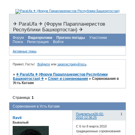
✈ ParaUfa ✈ (Форум Парапланеристов
Республики Башкортостан) ✈
Форум
Видеоролики
Прогноз погоды
Участники
Поиск
Регистрация
Войти
Активные темы
Привет, Гость!
Войдите
или
зарегистрируйтесь
.
»
✈ ParaUfa ✈ (Форум Парапланеристов Республики
Башкортостан) ✈
»
Спорт и соревнования
»
Сорвнования в
Усть Катаве
Страница:
1
Сорвнования в Усть Катаве
Поделиться
26-02-
1
Ravil
2010 12:36:25
Бывалый
С 6 по 8 марта 2010
традиционные соревнования