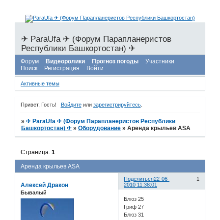
✈ ParaUfa ✈ (Форум Парапланеристов
Республики Башкортостан) ✈
Форум
Видеоролики
Прогноз погоды
Участники
Поиск
Регистрация
Войти
Активные темы
Привет, Гость!
Войдите
или
зарегистрируйтесь
.
»
✈ ParaUfa ✈ (Форум Парапланеристов Республики
Башкортостан) ✈
»
Оборудование
»
Аренда крыльев ASA
Страница:
1
Аренда крыльев ASA
Поделиться
22-06-
1
Алексей Дракон
2010 11:38:01
Бывалый
Блюз 25
Гриф 27
Блюз 31