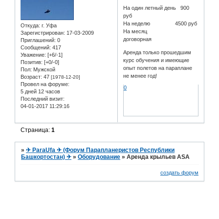
На один летный день 900
руб
На неделю 4500 руб
Откуда:
г. Уфа
На месяц
Зарегистрирован
: 17-03-2009
договорная
Приглашений:
0
Сообщений:
417
Аренда только прошедшим
Уважение:
[+6/-1]
курс обучения и имеющие
Позитив:
[+0/-0]
опыт полетов на параплане
Пол:
Мужской
не менее год!
Возраст:
47
[1978-12-20]
Провел на форуме:
0
5 дней 12 часов
Последний визит:
04-01-2017 11:29:16
Страница:
1
»
✈ ParaUfa ✈ (Форум Парапланеристов Республики
Башкортостан) ✈
»
Оборудование
»
Аренда крыльев ASA
создать форум