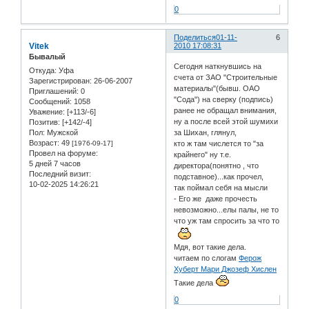
0
Поделиться
01-11-
6
Vitek
2010 17:08:31
Бывалый
Сегодня наткнувшись на
Откуда:
Уфа
счета от ЗАО "Строительные
Зарегистрирован
: 26-06-2007
материалы"(бывш. ОАО
Приглашений:
0
"Сода") на сверку (подпись)
Сообщений:
1058
ранее не обращал внимания,
Уважение:
[+113/-6]
ну а после всей этой шумихи
Позитив:
[+142/-4]
Пол:
Мужской
за Шихан, глянул,
Возраст:
49
[1976-09-17]
кто ж там числется то "за
Провел на форуме:
крайнего" ну т.е.
5 дней 7 часов
директора(понятно , что
Последний визит:
подставное)...как прочел,
10-02-2025 14:26:21
так поймал себя на мысли
- Его же даже прочесть
невозможно...елы палы, не то
что уж там спросить за что то
Мдя, вот такие дела.
читаем по слогам
Ферож
Хуберт Мари Джозеф Хислен
Такие дела
0