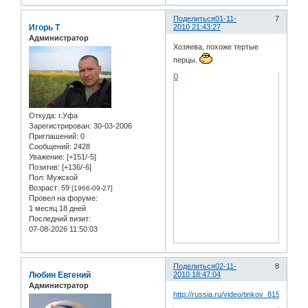
Поделиться
01-11-
7
Игорь Т
2010 21:43:27
Администратор
Хозяева, похоже тертые
перцы.
0
Откуда:
г.Уфа
Зарегистрирован
: 30-03-2006
Приглашений:
0
Сообщений:
2428
Уважение:
[+151/-5]
Позитив:
[+136/-6]
Пол:
Мужской
Возраст:
59
[1966-09-27]
Провел на форуме:
1 месяц 18 дней
Последний визит:
07-08-2026 11:50:03
Поделиться
02-11-
8
Любин Евгений
2010 18:47:04
Администратор
http://russia.ru/video/tinkov_8159/