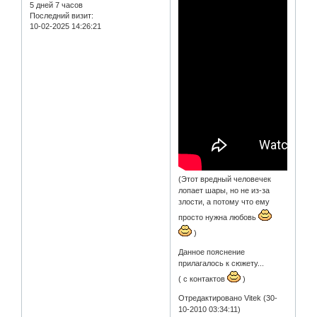
5 дней 7 часов
Последний визит:
10-02-2025 14:26:21
(Этот вредный человечек
лопает шары, но не из-за
злости, а потому что ему
просто нужна любовь
)
Данное пояснение
прилагалось к сюжету...
( с контактов
)
Отредактировано Vitek (30-
10-2010 03:34:11)