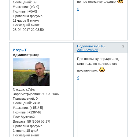
но про снежинку шедевр!
Сообщений:
69
Уважение:
[+0/-0]
0
Позитив:
[+0/-0]
Провел на форуме:
11 часов 5 минут
Последний визит:
28-04-2017 22:03:50
Поделиться
28-10-
2
Игорь Т
2010 22:43:35
Администратор
Про снежинку порадовало,
хотя тоже не являюсь его
поклонником.
0
Откуда:
г.Уфа
Зарегистрирован
: 30-03-2006
Приглашений:
0
Сообщений:
2428
Уважение:
[+151/-5]
Позитив:
[+136/-6]
Пол:
Мужской
Возраст:
59
[1966-09-27]
Провел на форуме:
1 месяц 18 дней
Последний визит: