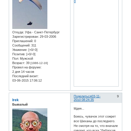
0
Откуда:
Уфа - Санкт-Петербург
Зарегистрирован
: 29-03-2006
Приглашений:
0
Сообщений:
311
Уважение:
[+0/-0]
Позитив:
[+0/-0]
Пол:
Мужской
Возраст:
39
[1986-12-16]
Провел на форуме:
2 дня 14 часов
Последний визит:
03-06-2015 17:06:12
Поделиться
03-11-
9
Irek
2010 08:24:35
Бывалый
Мдяя...
Боюсь, чувачок этот сожрет
все Шиханы до последнего.
Не смотря на то, что вначале
говорит, что всех "баблосов