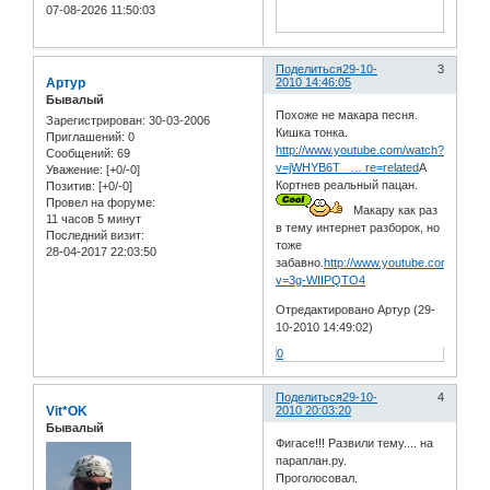
07-08-2026 11:50:03
Поделиться
29-10-
3
Артур
2010 14:46:05
Бывалый
Похоже не макара песня.
Зарегистрирован
: 30-03-2006
Кишка тонка.
Приглашений:
0
http://www.youtube.com/watch?
Сообщений:
69
v=jWHYB6T_ … re=related
А
Уважение:
[+0/-0]
Кортнев реальный пацан.
Позитив:
[+0/-0]
Провел на форуме:
Макару как раз
11 часов 5 минут
в тему интернет разборок, но
Последний визит:
тоже
28-04-2017 22:03:50
забавно.
http://www.youtube.com/watch
v=3g-WIIPQTO4
Отредактировано Артур (29-
10-2010 14:49:02)
0
Поделиться
29-10-
4
Vit*OK
2010 20:03:20
Бывалый
Фигасе!!! Развили тему.... на
параплан.ру.
Проголосовал.