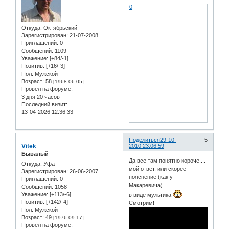
0
Откуда:
Oктябрьский
Зарегистрирован
: 21-07-2008
Приглашений:
0
Сообщений:
1109
Уважение:
[+84/-1]
Позитив:
[+16/-3]
Пол:
Мужской
Возраст:
58
[1968-06-05]
Провел на форуме:
3 дня 20 часов
Последний визит:
13-04-2026 12:36:33
Поделиться
29-10-
5
Vitek
2010 23:06:59
Бывалый
Да все там понятно короче....
Откуда:
Уфа
мой ответ, или скорее
Зарегистрирован
: 26-06-2007
пояснение (как у
Приглашений:
0
Макаревича)
Сообщений:
1058
Уважение:
[+113/-6]
в виде мультика
Позитив:
[+142/-4]
Смотрим!
Пол:
Мужской
Возраст:
49
[1976-09-17]
Провел на форуме: