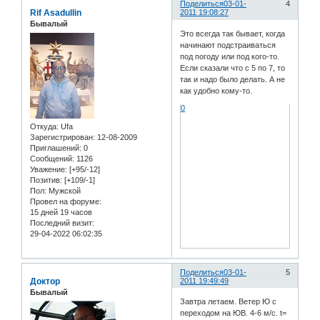
Поделиться
03-01-
4
Rif Asadullin
2011 19:08:27
Бывалый
Это всегда так бывает, когда
начинают подстраиваться
под погоду или под кого-то.
Если сказали что с 5 по 7, то
так и надо было делать. А не
как удобно кому-то.
0
Откуда:
Ufa
Зарегистрирован
: 12-08-2009
Приглашений:
0
Сообщений:
1126
Уважение:
[+95/-12]
Позитив:
[+109/-1]
Пол:
Мужской
Провел на форуме:
15 дней 19 часов
Последний визит:
29-04-2022 06:02:35
Поделиться
03-01-
5
Доктор
2011 19:49:49
Бывалый
Завтра летаем. Ветер Ю с
переходом на ЮВ. 4-6 м/с. t=