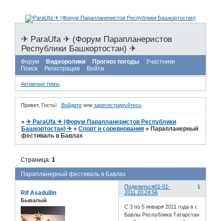
✈ ParaUfa ✈ (Форум Парапланеристов
Республики Башкортостан) ✈
Форум
Видеоролики
Прогноз погоды
Участники
Поиск
Регистрация
Войти
Активные темы
Привет, Гость!
Войдите
или
зарегистрируйтесь
.
»
✈ ParaUfa ✈ (Форум Парапланеристов Республики
Башкортостан) ✈
»
Спорт и соревнования
»
Парапланерный
фестиваль в Бавлах
Страница:
1
Парапланерный фестиваль в Бавлах
Поделиться
01-01-
1
Rif Asadullin
2011 20:24:56
Бывалый
С 3 по 5 января 2011 года в г.
Бавлы Республика Татарстан