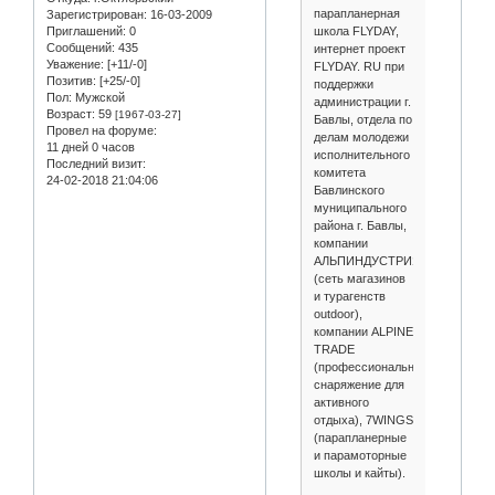
парапланерная
Зарегистрирован
: 16-03-2009
школа FLYDAY,
Приглашений:
0
Сообщений:
435
интернет проект
Уважение:
[+11/-0]
FLYDAY. RU при
Позитив:
[+25/-0]
поддержки
Пол:
Мужской
администрации г.
Возраст:
59
[1967-03-27]
Бавлы, отдела по
Провел на форуме:
делам молодежи
11 дней 0 часов
исполнительного
Последний визит:
комитета
24-02-2018 21:04:06
Бавлинского
муниципального
района г. Бавлы,
компании
АЛЬПИНДУСТРИЯ
(сеть магазинов
и турагенств
outdoor),
компании ALPINE
TRADE
(профессиональное
снаряжение для
активного
отдыха), 7WINGS
(парапланерные
и парамоторные
школы и кайты).