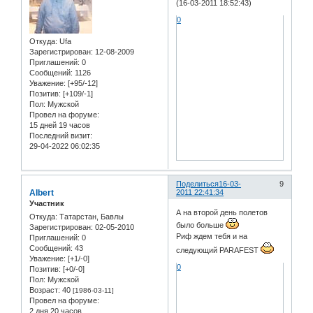
(16-03-2011 18:52:43)
0
Откуда:
Ufa
Зарегистрирован
: 12-08-2009
Приглашений:
0
Сообщений:
1126
Уважение:
[+95/-12]
Позитив:
[+109/-1]
Пол:
Мужской
Провел на форуме:
15 дней 19 часов
Последний визит:
29-04-2022 06:02:35
Поделиться
16-03-
9
Albert
2011 22:41:34
Участник
А на второй день полетов
Откуда:
Татарстан, Бавлы
было больше
Зарегистрирован
: 02-05-2010
Риф ждем тебя и на
Приглашений:
0
Сообщений:
43
следующий PARAFEST
Уважение:
[+1/-0]
0
Позитив:
[+0/-0]
Пол:
Мужской
Возраст:
40
[1986-03-11]
Провел на форуме:
2 дня 20 часов