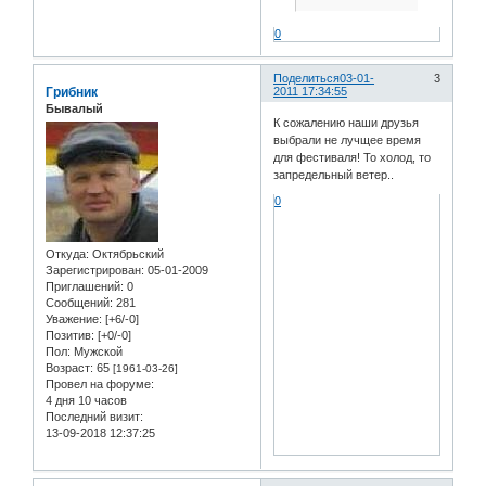
0
Поделиться
03-01-
3
Грибник
2011 17:34:55
Бывалый
К сожалению наши друзья
выбрали не лучщее время
для фестиваля! То холод, то
запредельный ветер..
0
Откуда:
Октябрьский
Зарегистрирован
: 05-01-2009
Приглашений:
0
Сообщений:
281
Уважение:
[+6/-0]
Позитив:
[+0/-0]
Пол:
Мужской
Возраст:
65
[1961-03-26]
Провел на форуме:
4 дня 10 часов
Последний визит:
13-09-2018 12:37:25