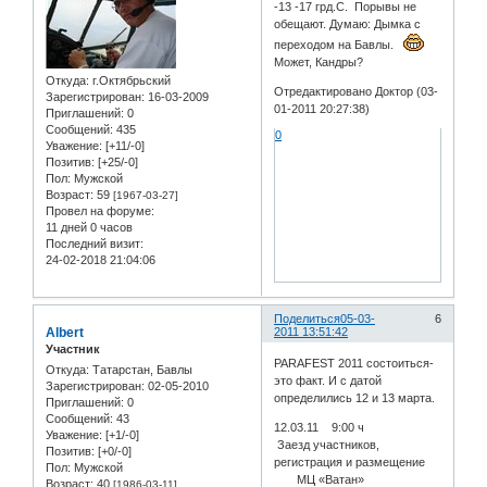
-13 -17 грд.С. Порывы не
обещают. Думаю: Дымка с
переходом на Бавлы.
Может, Кандры?
Откуда:
г.Октябрьский
Отредактировано Доктор (03-
Зарегистрирован
: 16-03-2009
01-2011 20:27:38)
Приглашений:
0
Сообщений:
435
0
Уважение:
[+11/-0]
Позитив:
[+25/-0]
Пол:
Мужской
Возраст:
59
[1967-03-27]
Провел на форуме:
11 дней 0 часов
Последний визит:
24-02-2018 21:04:06
Поделиться
05-03-
6
Albert
2011 13:51:42
Участник
PARAFEST 2011 cостоиться-
Откуда:
Татарстан, Бавлы
это факт. И с датой
Зарегистрирован
: 02-05-2010
определились 12 и 13 марта.
Приглашений:
0
Сообщений:
43
12.03.11 9:00 ч
Уважение:
[+1/-0]
Заезд участников,
Позитив:
[+0/-0]
регистрация и размещение
Пол:
Мужской
МЦ «Ватан»
Возраст:
40
[1986-03-11]