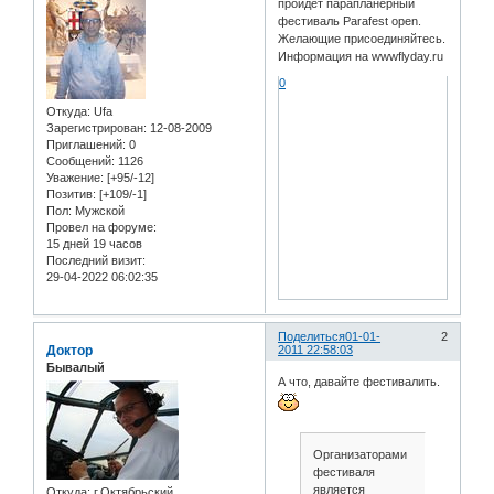
пройдет парапланерный
фестиваль Parafest open.
Желающие присоединяйтесь.
Информация на wwwflyday.ru
0
Откуда:
Ufa
Зарегистрирован
: 12-08-2009
Приглашений:
0
Сообщений:
1126
Уважение:
[+95/-12]
Позитив:
[+109/-1]
Пол:
Мужской
Провел на форуме:
15 дней 19 часов
Последний визит:
29-04-2022 06:02:35
Поделиться
01-01-
2
Доктор
2011 22:58:03
Бывалый
А что, давайте фестивалить.
Организаторами
фестиваля
является
Откуда:
г.Октябрьский