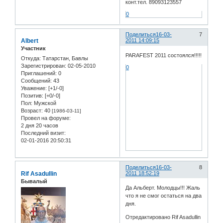
конт.тел. 89093123557
0
Поделиться
16-03-
7
Albert
2011 14:09:15
Участник
PARAFEST 2011 cостоялся!!!!!
Откуда:
Татарстан, Бавлы
Зарегистрирован
: 02-05-2010
0
Приглашений:
0
Сообщений:
43
Уважение:
[+1/-0]
Позитив:
[+0/-0]
Пол:
Мужской
Возраст:
40
[1986-03-11]
Провел на форуме:
2 дня 20 часов
Последний визит:
02-01-2016 20:50:31
Поделиться
16-03-
8
Rif Asadullin
2011 18:52:19
Бывалый
Да Альберт. Молодцы!!! Жаль
что я не смог остаться на два
дня.
Отредактировано Rif Asadullin