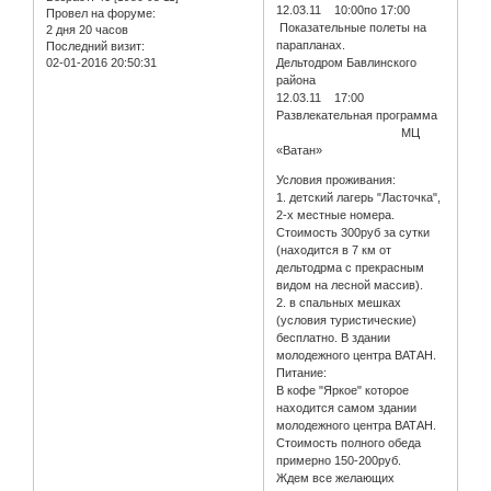
12.03.11 10:00по 17:00
Провел на форуме:
Показательные полеты на
2 дня 20 часов
парапланах.
Последний визит:
02-01-2016 20:50:31
Дельтодром Бавлинского
района
12.03.11 17:00
Развлекательная программа
МЦ
«Ватан»
Условия проживания:
1. детский лагерь "Ласточка",
2-х местные номера.
Стоимость 300руб за сутки
(находится в 7 км от
дельтодрма с прекрасным
видом на лесной массив).
2. в спальных мешках
(условия туристические)
бесплатно. В здании
молодежного центра ВАТАН.
Питание:
В кофе "Яркое" которое
находится самом здании
молодежного центра ВАТАН.
Стоимость полного обеда
примерно 150-200руб.
Ждем все желающих