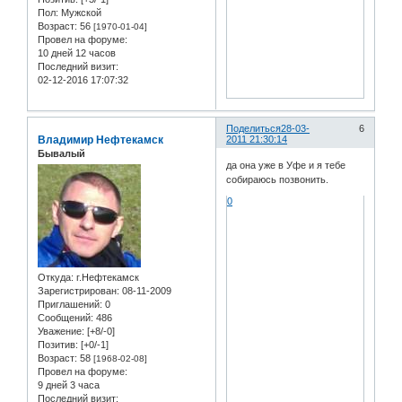
Пол:
Мужской
Возраст:
56
[1970-01-04]
Провел на форуме:
10 дней 12 часов
Последний визит:
02-12-2016 17:07:32
Поделиться
28-03-
6
Владимир Нефтекамск
2011 21:30:14
Бывалый
да она уже в Уфе и я тебе
собираюсь позвонить.
0
Откуда:
г.Нефтекамск
Зарегистрирован
: 08-11-2009
Приглашений:
0
Сообщений:
486
Уважение:
[+8/-0]
Позитив:
[+0/-1]
Возраст:
58
[1968-02-08]
Провел на форуме:
9 дней 3 часа
Последний визит: