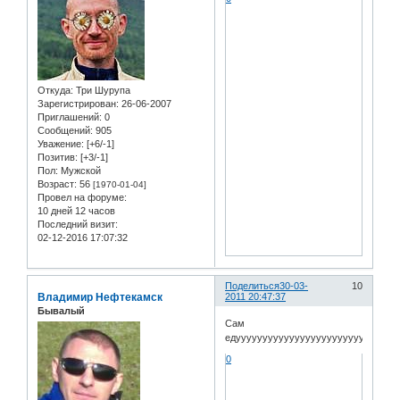
Откуда:
Три Шурупа
Зарегистрирован
: 26-06-2007
Приглашений:
0
Сообщений:
905
Уважение:
[+6/-1]
Позитив:
[+3/-1]
Пол:
Мужской
Возраст:
56
[1970-01-04]
Провел на форуме:
10 дней 12 часов
Последний визит:
02-12-2016 17:07:32
Поделиться
30-03-
10
Владимир Нефтекамск
2011 20:47:37
Бывалый
Сам
едууууууууууууууууууууууууу!!!!!!!!!!
0