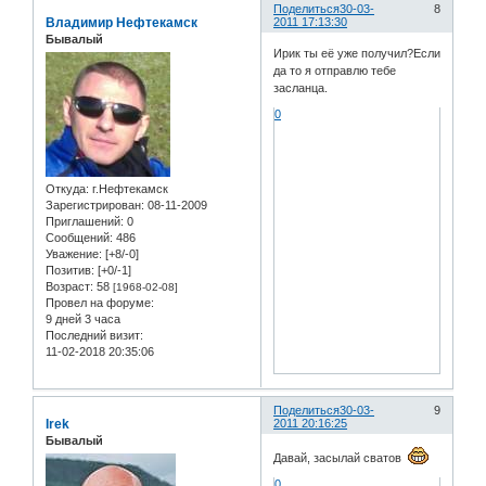
Поделиться
30-03-
8
Владимир Нефтекамск
2011 17:13:30
Бывалый
Ирик ты её уже получил?Если
да то я отправлю тебе
засланца.
0
Откуда:
г.Нефтекамск
Зарегистрирован
: 08-11-2009
Приглашений:
0
Сообщений:
486
Уважение:
[+8/-0]
Позитив:
[+0/-1]
Возраст:
58
[1968-02-08]
Провел на форуме:
9 дней 3 часа
Последний визит:
11-02-2018 20:35:06
Поделиться
30-03-
9
Irek
2011 20:16:25
Бывалый
Давай, засылай сватов
0