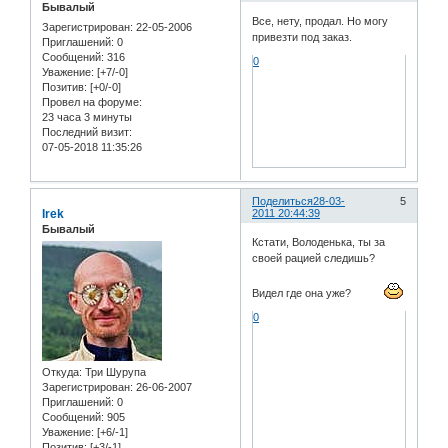
Бывалый
Все, нету, продал. Но могу
Зарегистрирован
: 22-05-2006
привезти под заказ.
Приглашений:
0
Сообщений:
316
0
Уважение:
[+7/-0]
Позитив:
[+0/-0]
Провел на форуме:
23 часа 3 минуты
Последний визит:
07-05-2018 11:35:26
Поделиться
28-03-
5
Irek
2011 20:44:39
Бывалый
Кстати, Володенька, ты за
своей рацией следишь?
Видел где она уже?
0
Откуда:
Три Шурупа
Зарегистрирован
: 26-06-2007
Приглашений:
0
Сообщений:
905
Уважение:
[+6/-1]
Позитив:
[+3/-1]