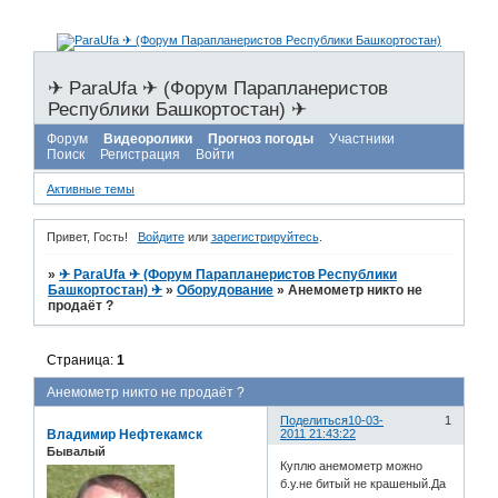
✈ ParaUfa ✈ (Форум Парапланеристов
Республики Башкортостан) ✈
Форум
Видеоролики
Прогноз погоды
Участники
Поиск
Регистрация
Войти
Активные темы
Привет, Гость!
Войдите
или
зарегистрируйтесь
.
»
✈ ParaUfa ✈ (Форум Парапланеристов Республики
Башкортостан) ✈
»
Оборудование
»
Анемометр никто не
продаёт ?
Страница:
1
Анемометр никто не продаёт ?
Поделиться
10-03-
1
Владимир Нефтекамск
2011 21:43:22
Бывалый
Куплю анемометр можно
б.у.не битый не крашеный.Да