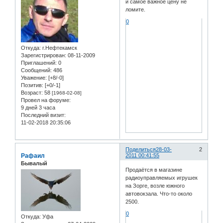
и самое важное цену не
ломите.
0
Откуда:
г.Нефтекамск
Зарегистрирован
: 08-11-2009
Приглашений:
0
Сообщений:
486
Уважение:
[+8/-0]
Позитив:
[+0/-1]
Возраст:
58
[1968-02-08]
Провел на форуме:
9 дней 3 часа
Последний визит:
11-02-2018 20:35:06
Поделиться
28-03-
2
Рафаил
2011 00:41:55
Бывалый
Продаётся в магазине
радиоуправляемых игрушек
на Зорге, возле южного
автовокзала. Что-то около
2500.
0
Откуда:
Уфа