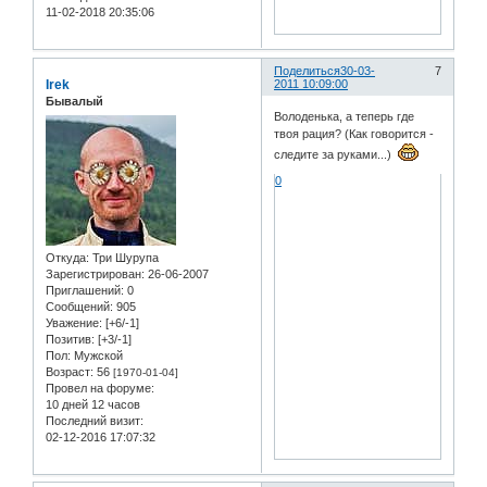
11-02-2018 20:35:06
Поделиться
30-03-
7
Irek
2011 10:09:00
Бывалый
Володенька, а теперь где
твоя рация? (Как говорится -
следите за руками...)
0
Откуда:
Три Шурупа
Зарегистрирован
: 26-06-2007
Приглашений:
0
Сообщений:
905
Уважение:
[+6/-1]
Позитив:
[+3/-1]
Пол:
Мужской
Возраст:
56
[1970-01-04]
Провел на форуме:
10 дней 12 часов
Последний визит:
02-12-2016 17:07:32