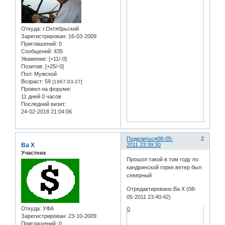
Откуда:
г.Октябрьский
Зарегистрирован
: 16-03-2009
Приглашений:
0
Сообщений:
435
Уважение:
[+11/-0]
Позитив:
[+25/-0]
Пол:
Мужской
Возраст:
59
[1967-03-27]
Провел на форуме:
11 дней 0 часов
Последний визит:
24-02-2018 21:04:06
Поделиться
08-05-
2
Ba X
2011 23:39:30
Участник
Прошол такой в том году по
кандринской горке.ветер был
северный
Отредактировано Ba X (08-
05-2011 23:40:42)
Откуда:
УФА
0
Зарегистрирован
: 23-10-2009
Приглашений:
0