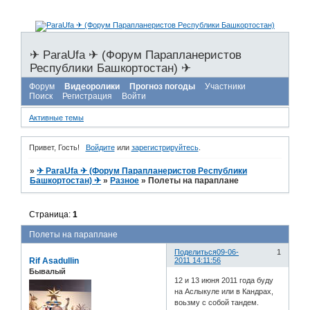
✈ ParaUfa ✈ (Форум Парапланеристов
Республики Башкортостан) ✈
Форум
Видеоролики
Прогноз погоды
Участники
Поиск
Регистрация
Войти
Активные темы
Привет, Гость!
Войдите
или
зарегистрируйтесь
.
»
✈ ParaUfa ✈ (Форум Парапланеристов Республики
Башкортостан) ✈
»
Разное
»
Полеты на параплане
Страница:
1
Полеты на параплане
Поделиться
09-06-
1
Rif Asadullin
2011 14:11:56
Бывалый
12 и 13 июня 2011 года буду
на Аслыкуле или в Кандрах,
воьзму с собой тандем.