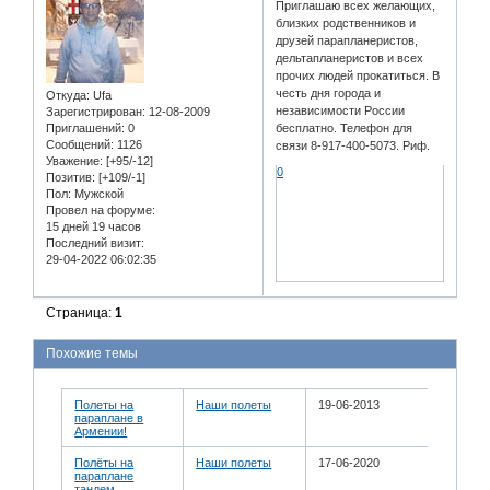
Приглашаю всех желающих,
близких родственников и
друзей парапланеристов,
дельтапланеристов и всех
прочих людей прокатиться. В
честь дня города и
Откуда:
Ufa
независимости России
Зарегистрирован
: 12-08-2009
Приглашений:
0
бесплатно. Телефон для
Сообщений:
1126
связи 8-917-400-5073. Риф.
Уважение:
[+95/-12]
0
Позитив:
[+109/-1]
Пол:
Мужской
Провел на форуме:
15 дней 19 часов
Последний визит:
29-04-2022 06:02:35
Страница:
1
Похожие темы
Полеты на
Наши полеты
19-06-2013
параплане в
Армении!
Полёты на
Наши полеты
17-06-2020
параплане
тандем.