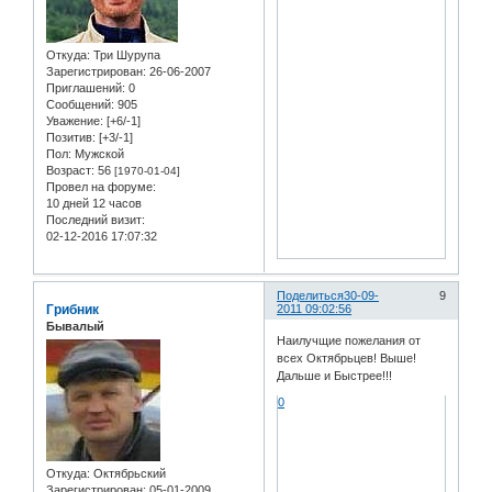
Откуда:
Три Шурупа
Зарегистрирован
: 26-06-2007
Приглашений:
0
Сообщений:
905
Уважение:
[+6/-1]
Позитив:
[+3/-1]
Пол:
Мужской
Возраст:
56
[1970-01-04]
Провел на форуме:
10 дней 12 часов
Последний визит:
02-12-2016 17:07:32
Поделиться
30-09-
9
Грибник
2011 09:02:56
Бывалый
Наилучщие пожелания от
всех Октябрьцев! Выше!
Дальше и Быстрее!!!
0
Откуда:
Октябрьский
Зарегистрирован
: 05-01-2009