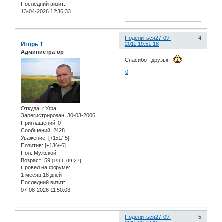
Последний визит:
13-04-2026 12:36:33
Поделиться
27-09-
4
Игорь Т
2011 19:51:18
Администратор
Спасибо , друзья
0
Откуда:
г.Уфа
Зарегистрирован
: 30-03-2006
Приглашений:
0
Сообщений:
2428
Уважение:
[+151/-5]
Позитив:
[+136/-6]
Пол:
Мужской
Возраст:
59
[1966-09-27]
Провел на форуме:
1 месяц 18 дней
Последний визит:
07-08-2026 11:50:03
Поделиться
27-09-
5