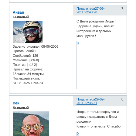
Поделиться
27-09-
7
Анвар
2011 22:40:28
Бывалый
С Днём рождения Игорь !
Здоровья, удачи, новых
интересных и дальних
маршрутов !
0
Зарегистрирован
: 08-06-2006
Приглашений:
0
Сообщений:
126
Уважение:
[+3/-0]
Позитив:
[+1/-2]
Провел на форуме:
13 часов 34 минуты
Последний визит:
31-08-2025 11:44:34
Поделиться
29-09-
8
Irek
2011 22:35:31
Бывалый
Игорь, я только вернулся и
спешу поздравить с Днем
рождения!
Клево, что ты есть! Спасибо!
0