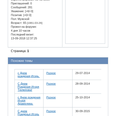
Приглашений:
0
Сообщений:
281
Уважение:
[+6/-0]
Позитив:
[+0/-0]
Пол:
Мужской
Возраст:
65
[1961-03-26]
Провел на форуме:
4 дня 10 часов
Последний визит:
13-09-2018 12:37:25
Страница:
1
Похожие темы
с Днем
Разное
29-07-2014
рождения,Игорь.
С Днем
Разное
28-09-2014
Рождения Игоря
Тюлюпова!
с Днем рождения
Разное
25-10-2014
Игоря
Арамелева.
С днем
Разное
30-09-2015
Рожденья Игорь