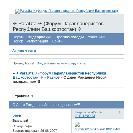
✈ ParaUfa ✈ (Форум Парапланеристов
Республики Башкортостан) ✈
Форум
Видеоролики
Прогноз погоды
Участники
Поиск
Регистрация
Войти
Активные темы
Привет, Гость!
Войдите
или
зарегистрируйтесь
.
»
✈ ParaUfa ✈ (Форум Парапланеристов Республики
Башкортостан) ✈
»
Разное
»
С Днем Рождения Игоря
поздравляем!!!
Страница:
1
С Днем Рождения Игоря поздравляем!!!
Поделиться
27-09-
1
Vitek
2011 12:09:43
Бывалый
Откуда:
Уфа
Зарегистрирован
: 26-06-2007