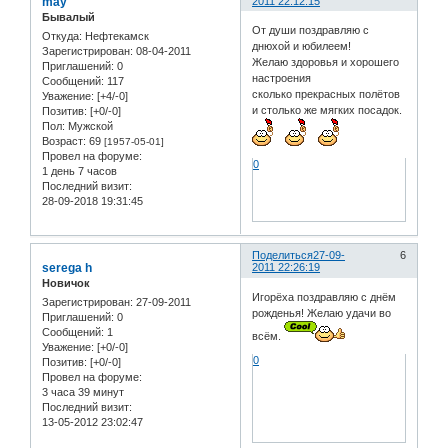
may
2011 22:12:15
Бывалый
От души поздравляю с
Откуда:
Нефтекамск
днюхой и юбилеем!
Зарегистрирован
: 08-04-2011
Желаю здоровья и хорошего
Приглашений:
0
настроения
Сообщений:
117
сколько прекрасных полётов
Уважение:
[+4/-0]
и столько же мягких посадок.
Позитив:
[+0/-0]
Пол:
Мужской
Возраст:
69
[1957-05-01]
Провел на форуме:
0
1 день 7 часов
Последний визит:
28-09-2018 19:31:45
Поделиться
27-09-
6
serega h
2011 22:26:19
Новичок
Игорёха поздравляю с днём
Зарегистрирован
: 27-09-2011
рожденья! Желаю удачи во
Приглашений:
0
Сообщений:
1
всём.
Уважение:
[+0/-0]
0
Позитив:
[+0/-0]
Провел на форуме:
3 часа 39 минут
Последний визит:
13-05-2012 23:02:47