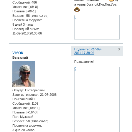
Сообщений:
486
а жизнь богатой.Гип.Гип.Ура.
Уважение:
[+8/-0]
Позитив:
[+0/-1]
Возраст:
58
[1968-02-08]
0
Провел на форуме:
9 дней 3 часа
Последний визит:
11-02-2018 20:35:06
Поделиться
27-09-
3
Vit*OK
2011 17:39:04
Бывалый
Поздравляю!
0
Откуда:
Oктябрьский
Зарегистрирован
: 21-07-2008
Приглашений:
0
Сообщений:
1109
Уважение:
[+84/-1]
Позитив:
[+16/-3]
Пол:
Мужской
Возраст:
58
[1968-06-05]
Провел на форуме:
3 дня 20 часов