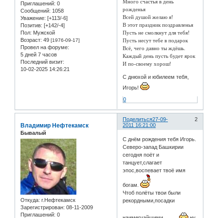
Много счастья в день
Приглашений:
0
рожденья
Сообщений:
1058
Всей душой желаю я!
Уважение:
[+113/-6]
В этот праздник поздравленья
Позитив:
[+142/-4]
Пол:
Мужской
Пусть не смолкнут для тебя!
Возраст:
49
[1976-09-17]
Пусть несут тебе в подарок
Провел на форуме:
Всё, чего давно ты ждёшь.
5 дней 7 часов
Каждый день пусть будет ярок
Последний визит:
И по-своему хорош!
10-02-2025 14:26:21
С днюхой и юбилеем тебя,
Игорь!
0
Поделиться
27-09-
2
Владимир Нефтекамск
2011 16:21:00
Бывалый
С днём рождения тебя Игорь.
Северо-запад Башкирии
сегодня поёт и
танцует,слагает
эпос,воспевает твоё имя
богам.
Чтоб полёты твои были
Откуда:
г.Нефтекамск
рекордными,посадки
Зарегистрирован
: 08-11-2009
Приглашений:
0
наимегчайшими
ну