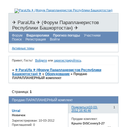
✈ ParaUfa ✈ (Форум Парапланеристов
Республики Башкортостан) ✈
Форум
Видеоролики
Прогноз погоды
Участники
Поиск
Регистрация
Войти
Активные темы
Привет, Гость!
Войдите
или
зарегистрируйтесь
.
»
✈ ParaUfa ✈ (Форум Парапланеристов Республики
Башкортостан) ✈
»
Оборудование
»
Продаю
ПАРАПЛАНЕРНЫЙ комплект
Страница:
1
Продаю ПАРАПЛАНЕРНЫЙ комплект
Поделиться
10-03-
1
Urral
2012 16:40:46
Новичок
Продам комплект:
Зарегистрирован
: 10-03-2012
Крыло DiSCovery3-27
Приглашений:
0