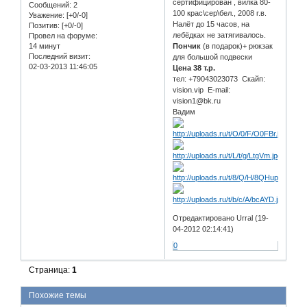
сертифицирован , вилка 80-
Сообщений:
2
100 крас\сер\бел., 2008 г.в.
Уважение:
[+0/-0]
Налёт до 15 часов, на
Позитив:
[+0/-0]
лебёдках не затягивалось.
Провел на форуме:
14 минут
Пончик
(в подарок)+ рюкзак
Последний визит:
для большой подвески
02-03-2013 11:46:05
Цена 38 т.р.
тел: +79043023073 Скайп:
vision.vip E-mail:
vision1@bk.ru
Вадим
Отредактировано Urral (19-
04-2012 02:14:41)
0
Страница:
1
Похожие темы