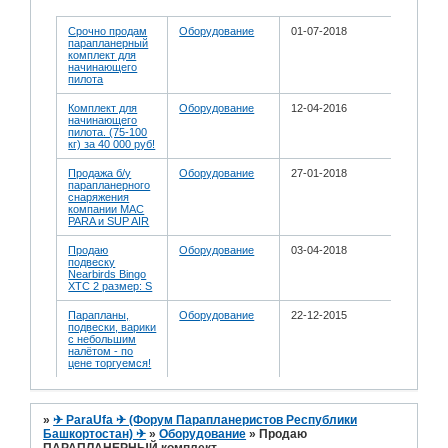
Срочно продам
Оборудование
01-07-2018
парапланерный
комплект для
начинающего
пилота
Комплект для
Оборудование
12-04-2016
начинающего
пилота. (75-100
кг) за 40 000 руб!
Продажа б/у
Оборудование
27-01-2018
парапланерного
снаряжения
компании MAC
PARA и SUP AIR
Продаю
Оборудование
03-04-2018
подвеску
Nearbirds Bingo
XТC 2 размер: S
Парапланы,
Оборудование
22-12-2015
подвески, варики
с небольшим
налётом - по
цене торгуемся!
»
✈ ParaUfa ✈ (Форум Парапланеристов Республики
Башкортостан) ✈
»
Оборудование
»
Продаю