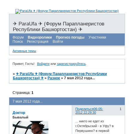
✈ ParaUfa ✈ (Форум Парапланеристов
Республики Башкортостан) ✈
Форум
Видеоролики
Прогноз погоды
Участники
Поиск
Регистрация
Войти
Активные темы
Привет, Гость!
Войдите
или
зарегистрируйтесь
.
»
✈ ParaUfa ✈ (Форум Парапланеристов Республики
Башкортостан) ✈
»
Разное
»
7 мая 2012 года...
Страница:
1
7 мая 2012 года...
Поделиться
06-05-
1
Доктор
2012 22:29:30
Бывалый
... никто не едет из
г.Октябрьский - в Уфу? в
Первушино? в первой